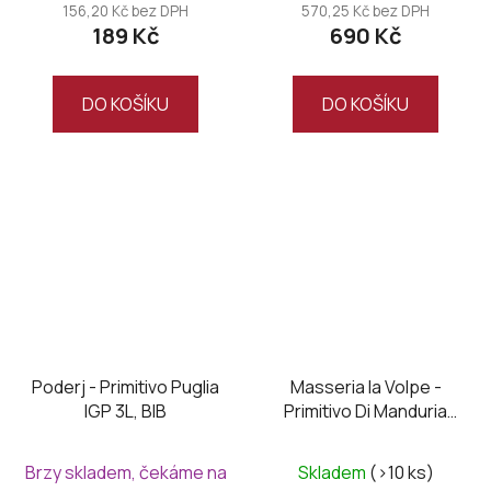
156,20 Kč bez DPH
570,25 Kč bez DPH
189 Kč
690 Kč
DO KOŠÍKU
DO KOŠÍKU
Poderj - Primitivo Puglia
Masseria la Volpe -
IGP 3L, BIB
Primitivo Di Manduria
DOC UNO, Magnum
Průměrné
Brzy skladem, čekáme na
Skladem
(>10 ks)
hodnocení