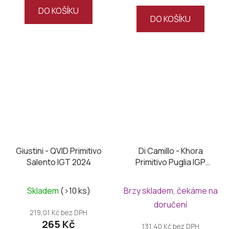
z
DO KOŠÍKU
DO KOŠÍKU
5
hvězdiček.
Giustini - QVID Primitivo
Di Camillo - Khora
Salento IGT 2024
Primitivo Puglia IGP
2024
Skladem
(>10 ks)
Brzy skladem, čekáme na
doručení
219,01 Kč bez DPH
265 Kč
131,40 Kč bez DPH