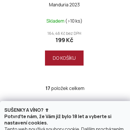
Manduria 2023
Skladem
(>10 ks)
164,46 Kč bez DPH
199 Kč
DO KOŠÍKU
17
položek celkem
O
v
l
V každé sklence červeného vína
á
SUŠENKY A VÍNO? 🍷
najdete plnost chutí a rozmanitostí
d
Potvrďte nám, že Vám již bylo 18 let a vyberte si
vůní
a
nastavení cookies.
c
Tento web používá soubory cookie. Dalším procházením