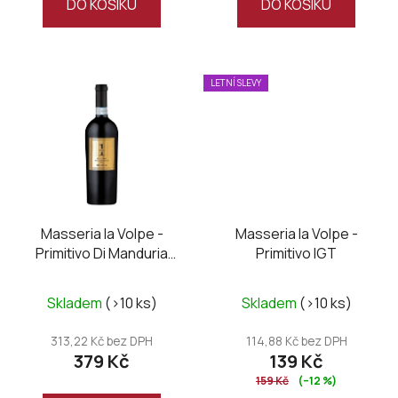
DO KOŠÍKU
DO KOŠÍKU
5
5
hvězdiček.
hvězdiček.
LETNÍ SLEVY
Masseria la Volpe -
Masseria la Volpe -
Primitivo Di Manduria
Primitivo IGT
DOC UNO Riserva
Průměrné
Skladem
(>10 ks)
Skladem
(>10 ks)
hodnocení
produktu
313,22 Kč bez DPH
114,88 Kč bez DPH
379 Kč
139 Kč
je
159 Kč
(–12 %)
5,0