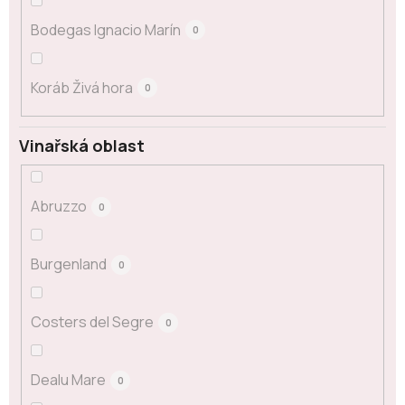
Bodegas Ignacio Marín
0
Koráb Živá hora
0
Vinařská oblast
Abruzzo
0
Burgenland
0
Costers del Segre
0
Dealu Mare
0