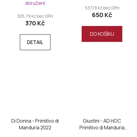
doručení
produktu
537,19 Kč bez DPH
650 Kč
je
305,79 Kč bez DPH
370 Kč
5,0
z
DO KOŠÍKU
5
DETAIL
hvězdiček.
Di Donna - Primitivo di
Giustini - AD HOC
Manduria 2022
Primitivo di Manduria
DOC 2025