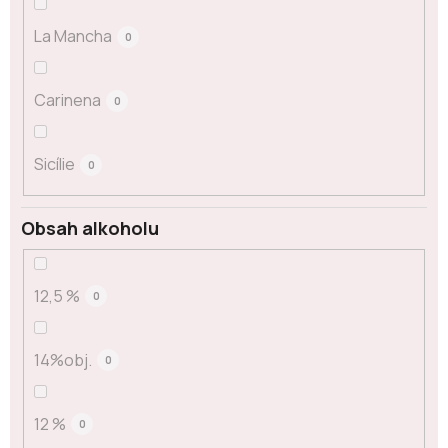
La Mancha
0
Carinena
0
Sicílie
0
Obsah alkoholu
12,5 %
0
14%obj.
0
12 %
0