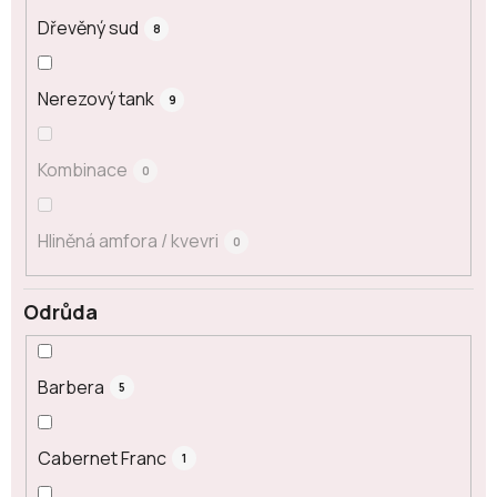
Dřevěný sud
8
Nerezový tank
9
Kombinace
0
Hliněná amfora / kvevri
0
Odrůda
Barbera
5
Cabernet Franc
1