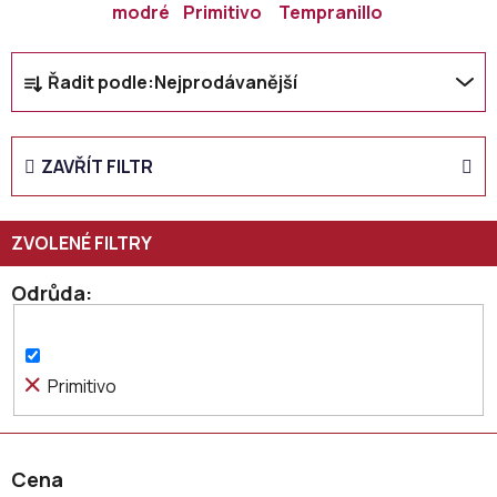
modré
Primitivo
Tempranillo
Ř
Řadit podle:
Nejprodávanější
a
z
e
ZAVŘÍT FILTR
n
í
p
r
o
Odrůda
d
u
k
Primitivo
t
ů
Cena