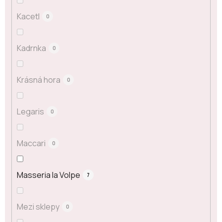
Kacetl
0
Kadrnka
0
Krásná hora
0
Legaris
0
Maccari
0
Masseria la Volpe
7
Mezi sklepy
0