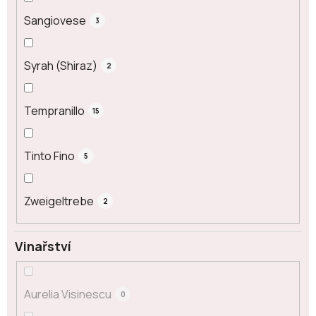
Sangiovese
3
Syrah (Shiraz)
2
Tempranillo
15
Tinto Fino
5
Zweigeltrebe
2
Vinařství
Aurelia Visinescu
0