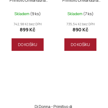
Primitivo Di Manduria
Primitivo Di Manduria
DOC UNO Magnum
DOC UNO Riserva
wooden box
Magnum wooden box
Skladem
(9 ks)
Skladem
(7 ks)
742,98 Kč bez DPH
735,54 Kč bez DPH
899 Kč
890 Kč
DO KOŠÍKU
DO KOŠÍKU
Di Donna - Primitivo di