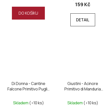
159 Kč
DO KOŠÍKU
DETAIL
Di Donna - Cantine
Giustini - Acinore
Falcone Primitivo Puglia
Primitivo di Manduria
70 IGT 2022
DOC 2022
Skladem
(>10 ks)
Skladem
(>10 ks)