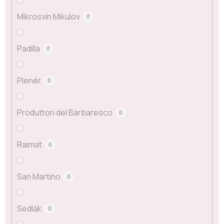
Mikrosvín Mikulov
0
Padilla
0
Plenér
0
Produttori del Barbaresco
0
Raimat
0
San Martino
0
Sedlák
0