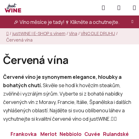
Přejít
Hledat
NÁKUP
na
KOŠÍK
obsah
🎉 Víno měsíce je tady!🍷
Klikněte a ochutnejte.
Domů
/
justWINE | E-SHOP s vínem
/
Vína
/
VÍNO DLE DRUHU
/
Červená vína
Červená vína
Červené víno je synonymem elegance, hloubky a
bohatých chutí.
Skvěle se hodí k hovězím steakům,
zvěřině i vyzrálým sýrům. Vyberte si z bohaté nabídky
červených vín z Moravy, Francie, Itálie, Španělska i dalších
vyhlášených oblastí. Najděte si svou oblíbenou láhev a
vychutnejte si kvalitní červené víno od justWINE.👇🏻
Frankovka
Merlot
Nebbiolo
Cuvée
Rulandské