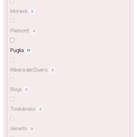
Morava
0
Piemont
0
Puglia
17
Ribera del Duero
0
Rioja
0
Toskánsko
0
Veneto
0