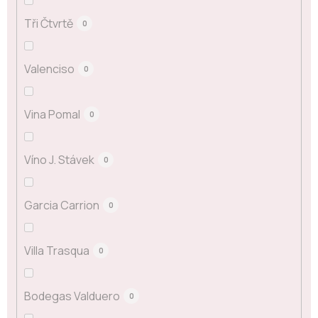
Tři Čtvrtě
0
Valenciso
0
Vina Pomal
0
Víno J. Stávek
0
Garcia Carrion
0
Villa Trasqua
0
Bodegas Valduero
0