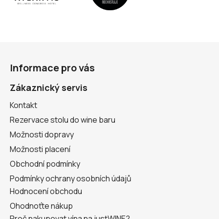
Z
á
Informace pro vás
p
a
Zákaznický servis
t
Kontakt
í
Rezervace stolu do wine baru
Možnosti dopravy
Možnosti placení
Obchodní podmínky
Podmínky ochrany osobních údajů
Hodnocení obchodu
Ohodnoťte nákup
Proč nakupovat vína na justWINE?