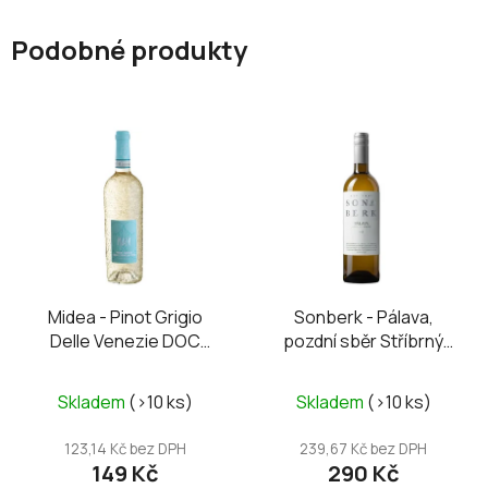
Podobné produkty
Midea - Pinot Grigio
Sonberk - Pálava,
Delle Venezie DOC
pozdní sběr Stříbrný
2025
Sonberk 2024
Skladem
(>10 ks)
Skladem
(>10 ks)
123,14 Kč bez DPH
239,67 Kč bez DPH
149 Kč
290 Kč