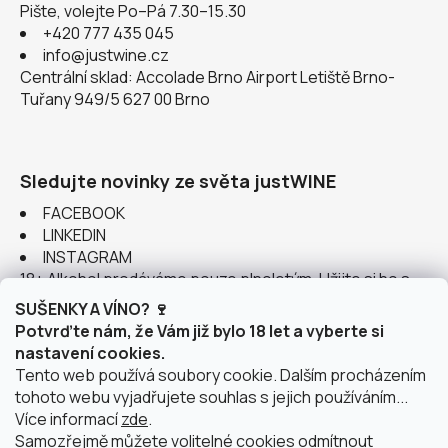
Pište, volejte Po–Pá 7.30–15.30
+420 777 435 045
info@justwine.cz
Centrální sklad: Accolade Brno Airport Letiště Brno-
Tuřany 949/5 627 00 Brno
Sledujte novinky ze světa justWINE
FACEBOOK
LINKEDIN
INSTAGRAM
18+ Alkohol prodáváme pouze plnoletým. Užijte si ho s
rozumem.
SUŠENKY A VÍNO? 🍷
Potvrďte nám, že Vám již bylo 18 let a vyberte si
nastavení cookies.
Tento web používá soubory cookie. Dalším procházením
tohoto webu vyjadřujete souhlas s jejich používáním...
Instagram
Více informací
zde
.
Samozřejmě můžete volitelné cookies odmítnout