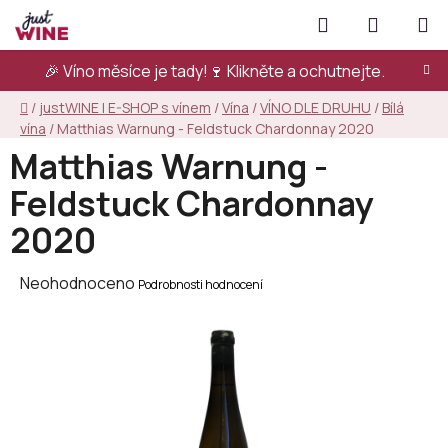
Přejít
Hledat
NÁKUPN
na
KOŠÍK
obsah
🎉 Víno měsíce je tady!🍷
Klikněte a ochutnejte.
Domů
/
justWINE | E-SHOP s vínem
/
Vína
/
VÍNO DLE DRUHU
/
Bílá
vína
/
Matthias Warnung - Feldstuck Chardonnay 2020
Matthias Warnung -
Feldstuck Chardonnay
2020
Průměrné
Neohodnoceno
Podrobnosti hodnocení
hodnocení
produktu
je
0,0
z
5