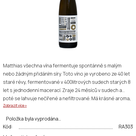
hvězdiček.
Matthias všechna vína fermentuje spontánně s malým
nebo žádným přidáním síry. Toto víno je vyrobeno ze 40 let
staré révy, fermentované v 400litrových sudech starých 8
let s jednodenní macerací. Zraje 24 měsíců v sudech a
poté se lahvuje nečířené a nefiltrované. Má krásné aroma,
Zobrazit více »
které potřebuje trochu času, aby skutečně ukázalo svou
komplexnost. Nejdůležitější je, že je tu jasná a super
Položka byla vyprodána…
krásně integrovaná kvasnicová vůně z 24 měsíců sur-lie.
Kód:
RA303
Na patře je lehké tělo s jemnou pichlavou kyselinkou. Chuť