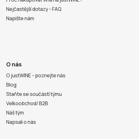
Nejčastější dotazy - FAQ
Napište nám
O nás
O justWINE - poznejte nás
Blog
Staňte se součástí týmu
Velkoobchod/ B2B
Náš tým
Napsali o nás