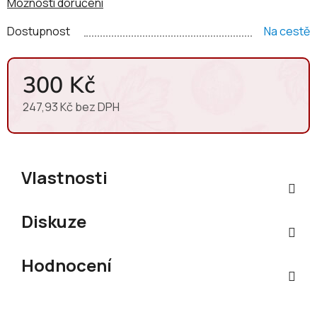
Možnosti doručení
je lehká a elegantní, přináší citrónovou šťávu, citronovou
kůru, čerstvé světlé bylinky, meloun. Závěr je dlouhý se
Dostupnost
Na cestě
slaným tónem.
300 Kč
247,93 Kč bez DPH
Měrná cena:
Vlastnosti
Diskuze
Hodnocení