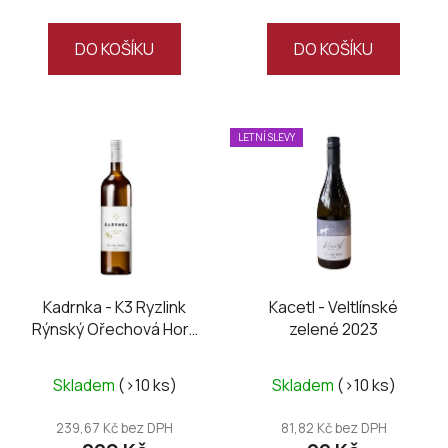
DO KOŠÍKU
DO KOŠÍKU
LETNÍ SLEVY
Kadrnka - K3 Ryzlink
Kacetl - Veltlínské
Rýnský Ořechová Hora
zelené 2023
2024
Skladem
(>10 ks)
Skladem
(>10 ks)
239,67 Kč bez DPH
81,82 Kč bez DPH