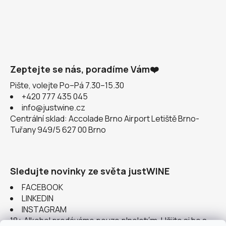
Zeptejte se nás, poradíme Vám❤️
Pište, volejte Po–Pá 7.30–15.30
+420 777 435 045
info@justwine.cz
Centrální sklad: Accolade Brno Airport Letiště Brno-
Tuřany 949/5 627 00 Brno
Sledujte novinky ze světa justWINE
FACEBOOK
LINKEDIN
INSTAGRAM
18+ Alkohol prodáváme pouze plnoletým. Užijte si ho s