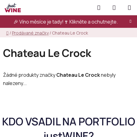
Přejít
Hledat
NÁKUPN
na
KOŠÍK
obsah
🎉 Víno měsíce je tady!🍷
Klikněte a ochutnejte.
Domů
/
Prodávané značky
/
Chateau Le Crock
Chateau Le Crock
Žádné produkty značky
Chateau Le Crock
nebyly
nalezeny...