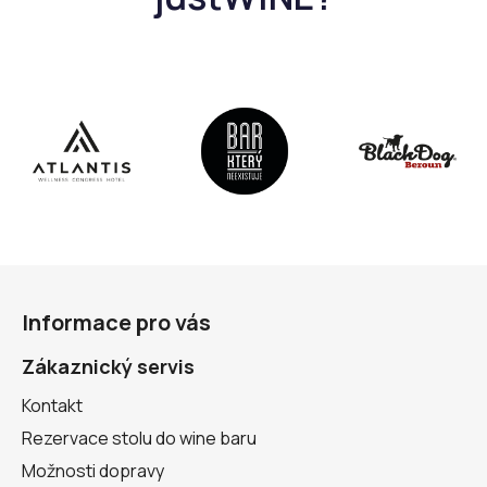
Z
á
Informace pro vás
p
a
Zákaznický servis
t
Kontakt
í
Rezervace stolu do wine baru
Možnosti dopravy