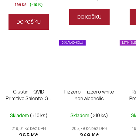
199 Kč
(–10 %)
5,0
z
DO KOŠÍKU
DO KOŠÍKU
5
hvězdiček.
0 % ALKOHOLU
LETNÍ SL
Giustini - QVID
Fizzero - Fizzero white
R
Primitivo Salento IGT
non alcoholic
Pr
2024
sparkling
Skladem
(>10 ks)
Skladem
(>10 ks)
S
219,01 Kč bez DPH
205,79 Kč bez DPH
1
265 Kč
249 Kč