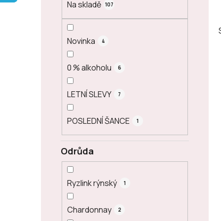
Na skladě
107
p
a
n
Novinka
4
e
l
0 % alkoholu
6
LETNÍ SLEVY
7
POSLEDNÍ ŠANCE
1
Odrůda
Ryzlink rýnský
1
Chardonnay
2