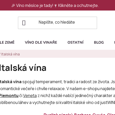
🎉 Víno měsíce je tady!🍷
Klikněte a ochutnejte.
LE ZEMĚ
VÍNO DLE VINAŘE
OSTATNÍ
BLOG
/
Italská vína
Italská vína
Italská vína
spojují temperament, tradici a radost ze života. Js
romantické večeře i chvíle relaxace. V našem e-shopu najdet
Piemontu
či
Veneta
z nichž každé nabízí jedinečný charakter 
oblíbenou láhev a vychutnejte si kvalitní italské víno od justWINE
Ryzlink rýnský
Barbera
Cuvée
Gle