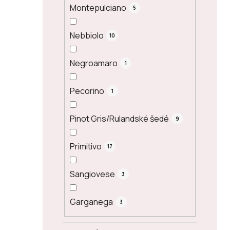
Montepulciano
5
Nebbiolo
10
Negroamaro
1
Pecorino
1
Pinot Gris/Rulandské šedé
9
Primitivo
17
Sangiovese
3
Garganega
3