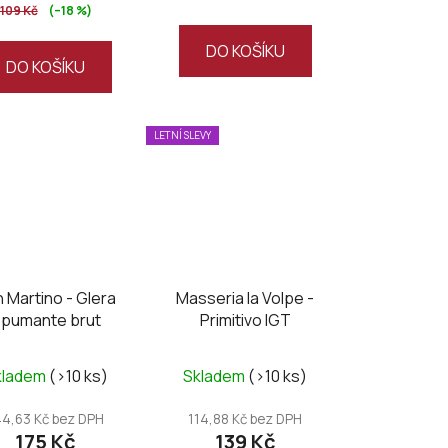
109 Kč
(–18 %)
5,0
z
DO KOŠÍKU
DO KOŠÍKU
5
hvězdiček.
LETNÍ SLEVY
 Martino - Glera
Masseria la Volpe -
pumante brut
Primitivo IGT
kladem
(>10 ks)
Skladem
(>10 ks)
44,63 Kč bez DPH
114,88 Kč bez DPH
175 Kč
139 Kč