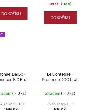
159 Kč
(–12 %)
DO KOŠÍKU
DO KOŠÍKU
EVY
aphael Dal Bo -
Le Contesse -
osecco BIO Brut
Prosecco DOC brut,
mini 0,2L
kladem
(>10 ks)
Skladem
(>10 ks)
64,46 Kč bez DPH
73,55 Kč bez DPH
199 Kč
89 Kč