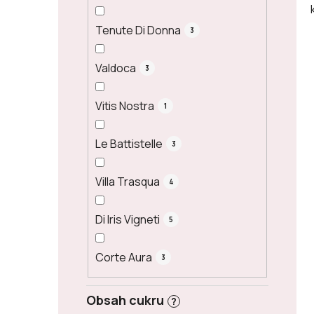
Tenute Di Donna
3
Valdoca
3
Vitis Nostra
1
Le Battistelle
3
Villa Trasqua
4
Di Iris Vigneti
5
Corte Aura
3
Obsah cukru
?