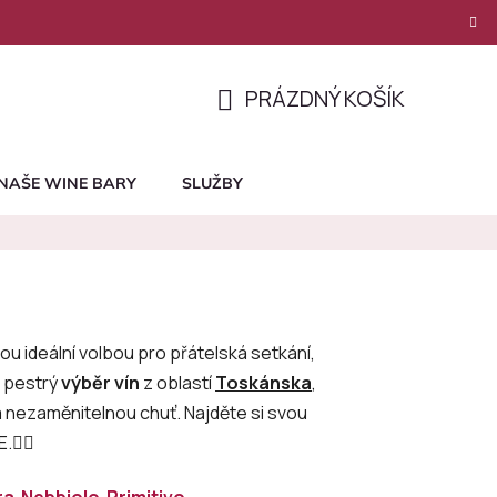
PRÁZDNÝ KOŠÍK
NÁKUPNÍ
KOŠÍK
NAŠE WINE BARY
SLUŽBY
ou ideální volbou pro přátelská setkání,
e pestrý
výběr vín
z oblastí
Toskánska
,
a nezaměnitelnou chuť. Najděte si svou
.👇🏻
ra
Nebbiolo
Primitivo