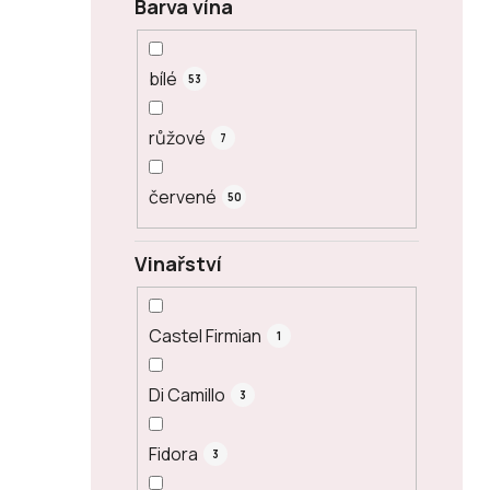
Barva vína
bílé
53
růžové
7
červené
50
Vinařství
Castel Firmian
1
Di Camillo
3
Fidora
3