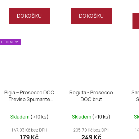
4,5
5,0
z
z
DO KOŠÍKU
DO KOŠÍKU
5
5
hvězdiček.
hvězdiček.
LETNÍ SLEVY
Pigia – Prosecco DOC
Reguta - Prosecco
San
Treviso Spumante
DOC brut
S
Extra Dry
Průměrné
Skladem
(>10 ks)
Skladem
(>10 ks)
S
hodnocení
produktu
147,93 Kč bez DPH
205,79 Kč bez DPH
1
179 Kč
249 Kč
je