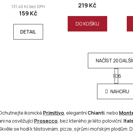
219 Kč
131,40 Kč bez DPH
159 Kč
DO KOŠÍKU
DETAIL
NAČÍST 20 DALŠ
S
1
t
6
O
r
v
á
l
NAHORU
n
á
k
d
o
v
a
Ochutnejte ikonické
Primitivo
, elegantní
Chianti
, nebo
Monte
á
c
ani na osvěžující
Prosecco
, bez kterého je léto poloviční.
Ital
n
í
í
Skvěle se hodí k těstovinám, pizze, sýrům i mořským plodům. Do
p