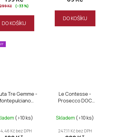
299 Kč
(–33 %)
DO KOŠÍKU
DO KOŠÍKU
EVY
uta Tre Gemme -
Le Contesse -
ontepulciano
Prosecco DOC
’Abruzzo DOC
Organic brut
antirene 2020
kladem
(>10 ks)
Skladem
(>10 ks)
64,46 Kč bez DPH
247,11 Kč bez DPH