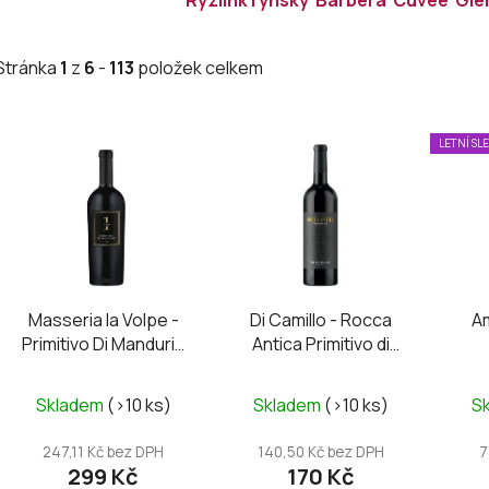
Stránka
1
z
6
-
113
položek celkem
V
LETNÍ SL
ý
p
i
s
p
r
Masseria la Volpe -
Di Camillo - Rocca
A
o
Primitivo Di Manduria
Antica Primitivo di
d
DOC UNO
Puglia IGP 2024
u
Průměrné
Průměrné
Skladem
(>10 ks)
Skladem
(>10 ks)
S
k
hodnocení
hodnocení
t
produktu
produktu
247,11 Kč bez DPH
140,50 Kč bez DPH
7
ů
299 Kč
170 Kč
je
je