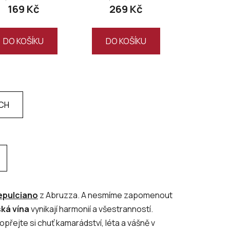
169 Kč
269 Kč
DO KOŠÍKU
DO KOŠÍKU
ÍCH
pulciano
z Abruzza. A nesmíme zapomenout
ská vína
vynikají harmonií a všestranností.
přejte si chuť kamarádství, léta a vášně v