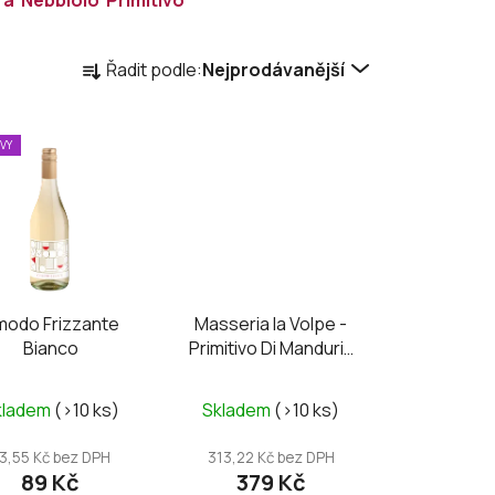
Ř
Řadit podle:
Nejprodávanější
a
z
e
EVY
n
í
p
r
o
d
modo Frizzante
Masseria la Volpe -
u
Bianco
Primitivo Di Manduria
k
DOC UNO Riserva
t
Průměrné
kladem
(>10 ks)
Skladem
(>10 ks)
ů
hodnocení
produktu
3,55 Kč bez DPH
313,22 Kč bez DPH
89 Kč
379 Kč
je