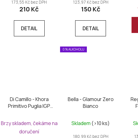
173,55 Kč bez DPH
123,97 Kč bez DPH
210 Kč
150 Kč
DETAIL
DETAIL
0 % ALKOHOLU
Di Camillo - Khora
Bella - Glamour Zero
Re
Primitivo Puglia IGP
Bianco
2024
Brzy skladem, čekáme na
Skladem
(>10 ks)
S
doručení
180,99 Kč bez DPH
1