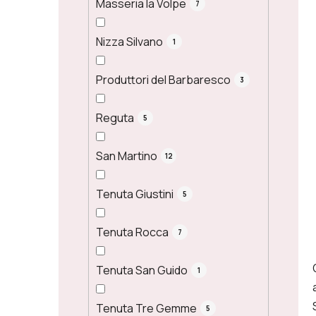
Masseria la Volpe
7
Nizza Silvano
1
Produttori del Barbaresco
3
Reguta
5
San Martino
12
Tenuta Giustini
5
Tenuta Rocca
7
Tenuta San Guido
1
Tenuta Tre Gemme
5