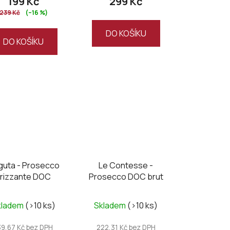
199 Kč
299 Kč
239 Kč
(–16 %)
DO KOŠÍKU
DO KOŠÍKU
guta - Prosecco
Le Contesse -
Frizzante DOC
Prosecco DOC brut
kladem
(>10 ks)
Skladem
(>10 ks)
39,67 Kč bez DPH
222,31 Kč bez DPH