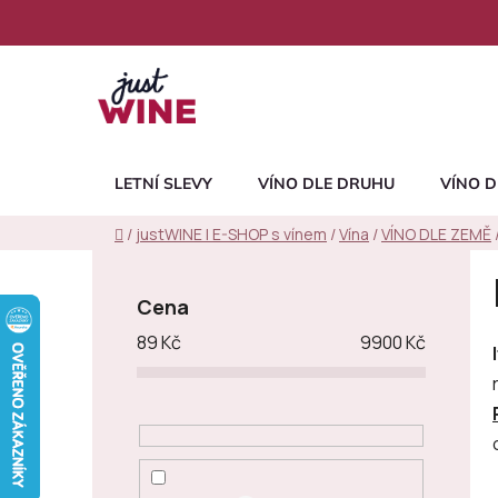
Přejít
na
obsah
LETNÍ SLEVY
VÍNO DLE DRUHU
VÍNO D
Domů
/
justWINE | E-SHOP s vínem
/
Vína
/
VÍNO DLE ZEMĚ
P
o
Cena
s
89
Kč
9900
Kč
t
r
a
n
n
í