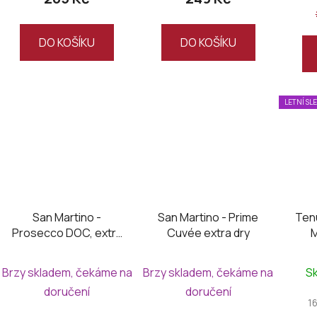
DO KOŠÍKU
DO KOŠÍKU
LETNÍ SL
San Martino -
San Martino - Prime
Ten
Prosecco DOC, extra
Cuvée extra dry
M
dry
D
S
Brzy skladem, čekáme na
Brzy skladem, čekáme na
S
doručení
doručení
1