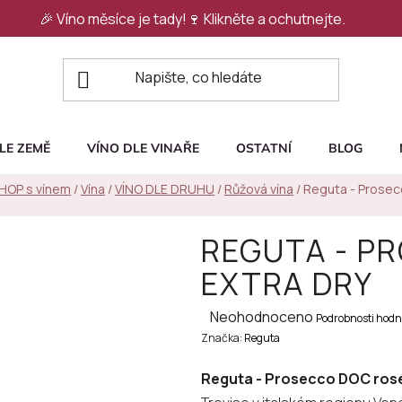
🎉 Víno měsíce je tady!🍷
Klikněte a ochutnejte.
LE ZEMĚ
VÍNO DLE VINAŘE
OSTATNÍ
BLOG
SHOP s vínem
/
Vína
/
VÍNO DLE DRUHU
/
Růžová vína
/
Reguta - Prose
REGUTA - P
EXTRA DRY
Průměrné
Neohodnoceno
Podrobnosti hodn
Značka:
hodnocení
Reguta
produktu
Reguta - Prosecco DOC rosé
je