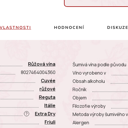
Měrná cena:
VLASTNOSTI
HODNOCENÍ
DISKUZ
Růžová vína
Šumivá vína podle původu
8027464004360
Víno vyrobeno v
Cuvée
Obsah alkoholu
růžové
Ročník
Reguta
Objem
Itálie
Filozofie výroby
Extra Dry
?
Metoda výroby šumivého v
Friuli
Alergen