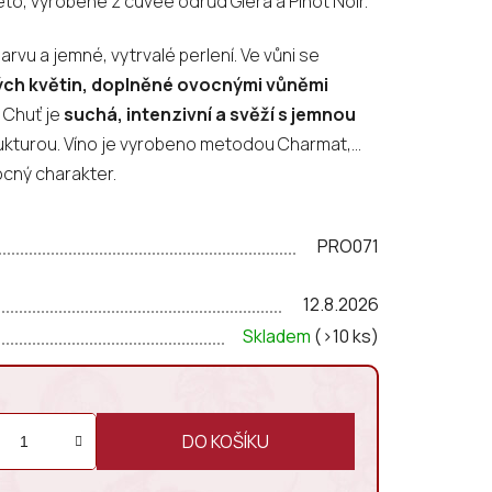
eto, vyrobené z cuvée odrůd Glera a Pinot Noir.
rvu a jemné, vytrvalé perlení. Ve vůni se
ných květin, doplněné ovocnými vůněmi
. Chuť je
suchá, intenzivní a svěží
s jemnou
ukturou. Víno je vyrobeno metodou Charmat,
cný charakter.
PRO071
12.8.2026
Skladem
(>10 ks)
DO KOŠÍKU