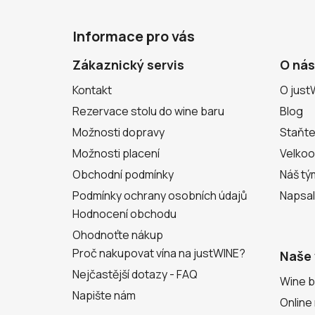
Z
á
Informace pro vás
p
a
Zákaznický servis
O nás
t
Kontakt
O just
í
Rezervace stolu do wine baru
Blog
Možnosti dopravy
Staňte
Možnosti placení
Velko
Obchodní podmínky
Náš tý
Podmínky ochrany osobních údajů
Napsal
Hodnocení obchodu
Ohodnoťte nákup
Proč nakupovat vína na justWINE?
Naše 
Nejčastější dotazy - FAQ
Wine b
Napište nám
Online