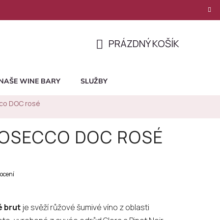
PRÁZDNÝ KOŠÍK
NÁKUPNÍ
KOŠÍK
NAŠE WINE BARY
SLUŽBY
cco DOC rosé
ROSECCO DOC ROSÉ
ocení
 brut
je svěží růžové šumivé víno z oblasti