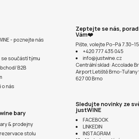
Zeptejte se nás, pora
Vám❤️
WINE - poznejte nás
Pište, volejte Po–Pá 7.30–1
+420 777 435 045
info@justwine.cz
 se součástí týmu
Centrální sklad: Accolade B
obchod/ B2B
Airport Letiště Brno-Tuřany
m
627 00 Brno
i o nás
Sledujte novinky ze sv
justWINE
wine bary
FACEBOOK
ary & prodejny
LINKEDIN
 rezervace stolu
INSTAGRAM