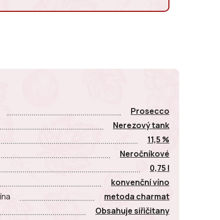
E
Prosecco
Nerezový tank
11,5 %
Neročníkové
0,75 l
konvenční víno
ína
metoda charmat
Obsahuje siřičitany