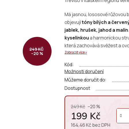
Treviso v italském regionu Ven
0,0
z
Má jasnou, lososově růžovou ba
5
objevují
tóny bílých a červe
hvězdiček.
jablek, hrušek, jahod a malin
kyselinkou
a harmonickou str
která zachovává svěžest a ovo
249 KČ
Zobrazit více »
–20 %
Kód:
Možnosti doručení
Můžeme doručit do:
Dostupnost
249 Kč
–20 %
199 Kč
164,46 Kč bez DPH