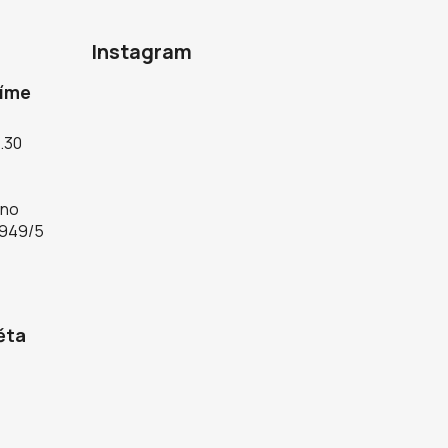
Instagram
díme
5.30
rno
 949/5
ěta