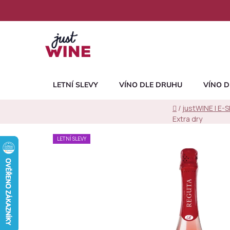
Přejít
na
obsah
LETNÍ SLEVY
VÍNO DLE DRUHU
VÍNO D
Domů
/
justWINE | E-
Extra dry
LETNÍ SLEVY