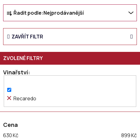
Ř
Řadit podle:
Nejprodávanější
a
z
e
ZAVŘÍT FILTR
n
í
p
r
o
Vinařství
d
u
k
Recaredo
t
ů
Cena
630
Kč
899
Kč