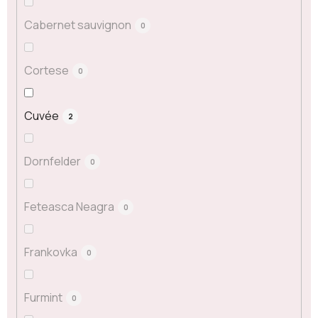
Cabernet sauvignon
0
Cortese
0
Cuvée
2
Dornfelder
0
Feteasca Neagra
0
Frankovka
0
Furmint
0