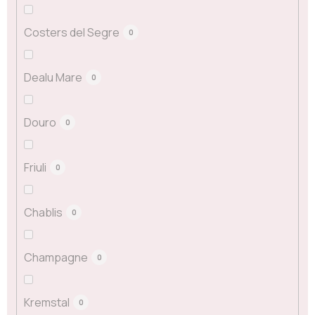
Costers del Segre
0
Dealu Mare
0
Douro
0
Friuli
0
Chablis
0
Champagne
0
Kremstal
0