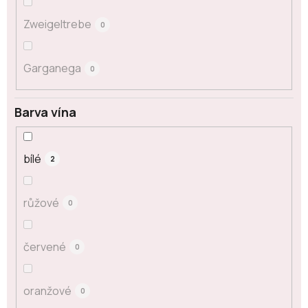
Zweigeltrebe
0
Garganega
0
Barva vína
bílé
2
růžové
0
červené
0
oranžové
0