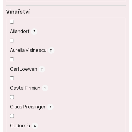
Vinařství
Allendorf
7
Aurelia Visinescu
11
Carl Loewen
7
Castel Firmian
1
Claus Preisinger
3
Codorníu
6