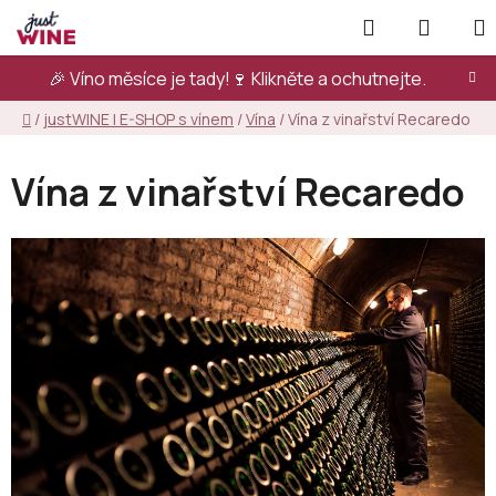
Přejít
Hledat
NÁKUP
na
KOŠÍK
obsah
🎉 Víno měsíce je tady!🍷
Klikněte a ochutnejte.
Domů
/
justWINE | E-SHOP s vínem
/
Vína
/
Vína z vinařství Recaredo
Vína z vinařství Recaredo