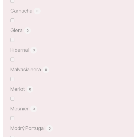
Garnacha
0
Glera
0
Hibernal
0
Malvasia nera
0
Merlot
0
Meunier
0
Modrý Portugal
0