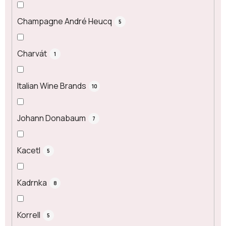
Champagne André Heucq
5
Charvát
1
Italian Wine Brands
10
Johann Donabaum
7
Kacetl
5
Kadrnka
8
Korrell
5