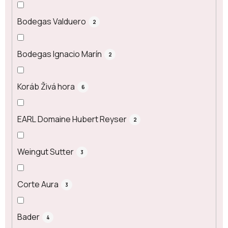
Bodegas Valduero
2
Bodegas Ignacio Marín
2
Koráb Živá hora
6
EARL Domaine Hubert Reyser
2
Weingut Sutter
3
Corte Aura
3
Bader
4