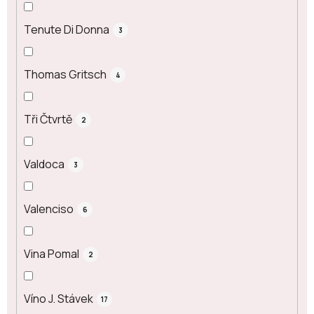
Tenute Di Donna
3
Thomas Gritsch
4
Tři Čtvrtě
2
Valdoca
3
Valenciso
6
Vina Pomal
2
Víno J. Stávek
17