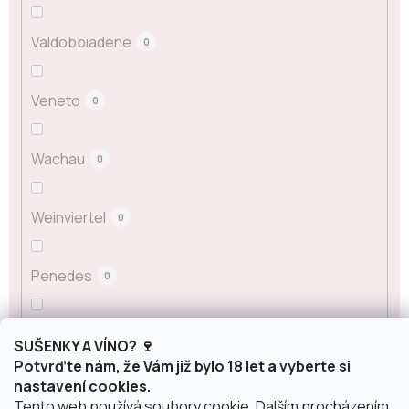
Valdobbiadene
0
Veneto
0
Wachau
0
Weinviertel
0
Penedes
0
La Mancha
0
SUŠENKY A VÍNO? 🍷
Potvrďte nám, že Vám již bylo 18 let a vyberte si
nastavení cookies.
Classico
0
Tento web používá soubory cookie. Dalším procházením