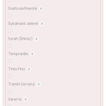
Svatovavřinecké
0
Sylvánské zelené
0
Syrah (Shiraz)
0
Tempranillo
0
Tinto Fino
0
Tramín červený
0
Xarel-lo
0