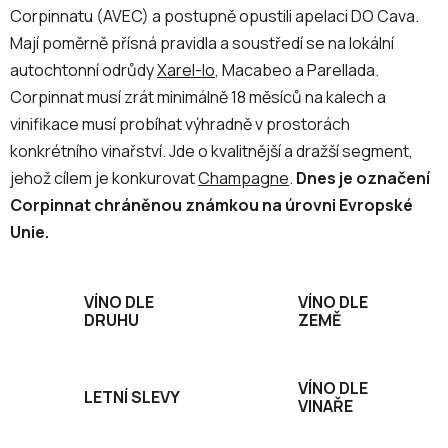
Corpinnatu (AVEC) a postupně opustili apelaci DO Cava.
Mají poměrně přísná pravidla a soustředí se na lokální
autochtonní odrůdy
Xarel-lo
, Macabeo a Parellada.
Corpinnat musí zrát minimálně 18 měsíců na kalech a
vinifikace musí probíhat výhradně v prostorách
konkrétního vinařství. Jde o kvalitnější a dražší segment,
jehož cílem je konkurovat
Champagne
.
Dnes je označení
Corpinnat chráněnou známkou na úrovni Evropské
Unie.
VÍNO DLE
VÍNO DLE
DRUHU
ZEMĚ
VÍNO DLE
LETNÍ SLEVY
VINAŘE