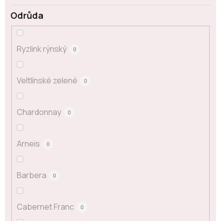
Odrůda
Ryzlink rýnský
0
Veltlínské zelené
0
Chardonnay
0
Arneis
0
Barbera
0
Cabernet Franc
0