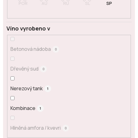
Víno vyrobeno v
Betonová nádoba
0
Dřevěný sud
0
Nerezový tank
1
Kombinace
1
Hliněná amfora / kvevri
0