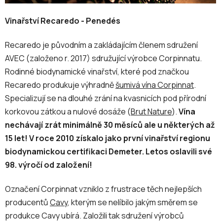
Vinařství Recaredo - Penedés
Recaredo je původním a zakládajícím členem sdružení
AVEC (založeno r. 2017) sdružující výrobce Corpinnatu.
Rodinné biodynamické vinařství, které pod značkou
Recaredo produkuje výhradně
šumivá vína Corpinnat
.
Specializují se na dlouhé zrání na kvasnicích pod přírodní
korkovou zátkou a nulové dosáže (
Brut Nature
).
Vína
nechávají zrát minimálně 30 měsíců ale u některých až
15 let! V roce 2010 získalo jako první vinařství regionu
biodynamickou certifikaci Demeter. Letos oslavili své
98. výročí od založení!
Označení Corpinnat vzniklo z frustrace těch nejlepších
producentů
Cavy
, kterým se nelíbilo jakým směrem se
produkce Cavy ubírá. Založili tak sdružení výrobců