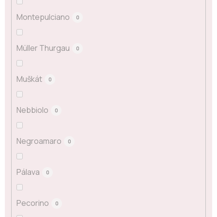
Montepulciano
0
Müller Thurgau
0
Muškát
0
Nebbiolo
0
Negroamaro
0
Pálava
0
Pecorino
0