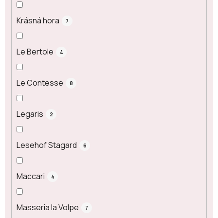
Krásná hora
7
Le Bertole
4
Le Contesse
8
Legaris
2
Lesehof Stagard
6
Maccari
4
Masseria la Volpe
7