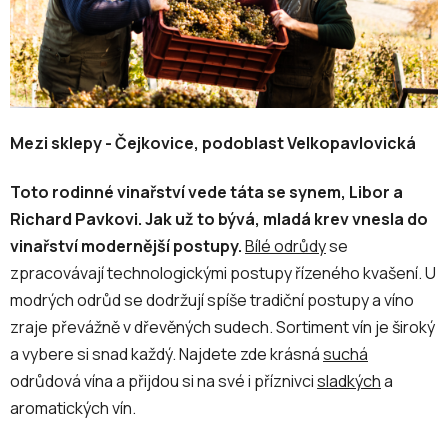
Mezi sklepy -
Čejkovice, podoblast Velkopavlovická
Toto rodinné vinařství vede táta se synem, Libor a
Richard Pavkovi. Jak už to bývá, mladá krev vnesla do
vinařství modernější postupy.
Bílé odrůdy
se
zpracovávají technologickými postupy řízeného kvašení. U
modrých odrůd se dodržují spíše tradiční postupy a víno
zraje převážně v dřevěných sudech. Sortiment vín je široký
a vybere si snad každý. Najdete zde krásná
suchá
odrůdová vína a přijdou si na své i příznivci
sladkých
a
aromatických vín.