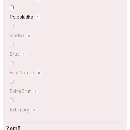
Polosladké
1
Sladké
0
Brut
0
Brut Nature
0
Extra Brut
0
Extra Dry
0
Země