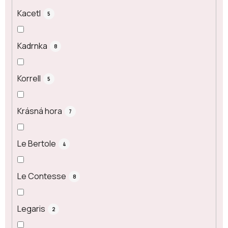
Kacetl
5
Kadrnka
8
Korrell
5
Krásná hora
7
Le Bertole
4
Le Contesse
8
Legaris
2