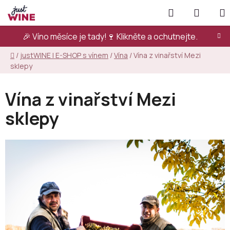
Přejít
Hledat
NÁKUP
na
KOŠÍK
obsah
🎉 Víno měsíce je tady!🍷
Klikněte a ochutnejte.
Domů
/
justWINE | E-SHOP s vínem
/
Vína
/
Vína z vinařství Mezi
sklepy
Vína z vinařství Mezi
sklepy