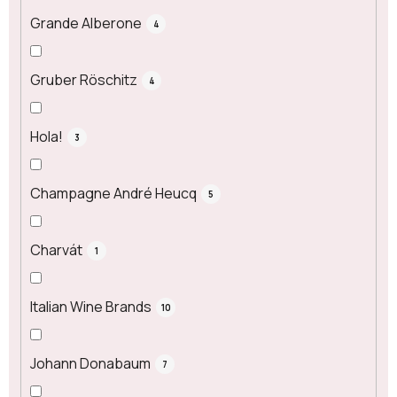
Grande Alberone
4
Gruber Röschitz
4
Hola!
3
Champagne André Heucq
5
Charvát
1
Italian Wine Brands
10
Johann Donabaum
7