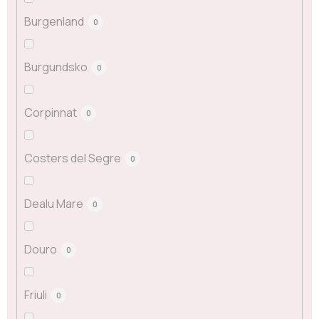
Burgenland
0
Burgundsko
0
Corpinnat
0
Costers del Segre
0
Dealu Mare
0
Douro
0
Friuli
0