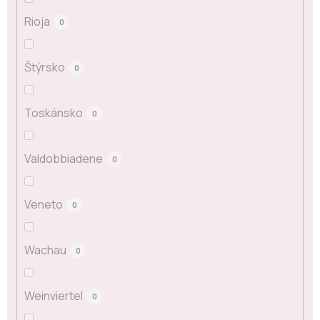
Rioja
0
Štýrsko
0
Toskánsko
0
Valdobbiadene
0
Veneto
0
Wachau
0
Weinviertel
0