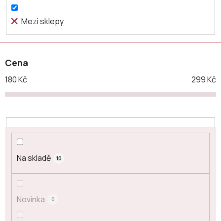
u
k
Mezi sklepy
t
ů
Cena
180
Kč
299
Kč
Na skladě
10
Novinka
0