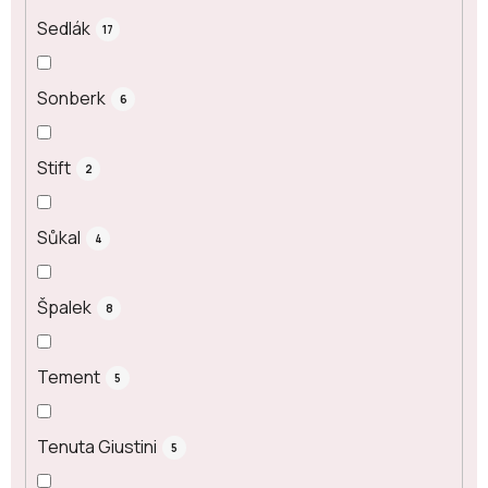
Sedlák
17
Sonberk
6
Stift
2
Sůkal
4
Špalek
8
Tement
5
Tenuta Giustini
5