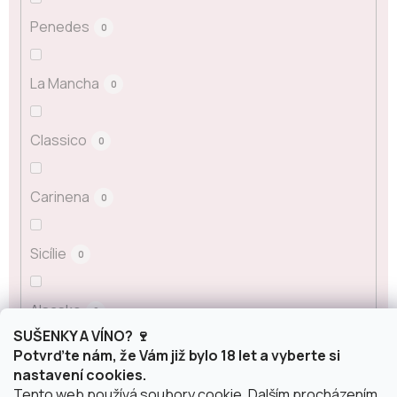
Penedes
0
La Mancha
0
Classico
0
Carinena
0
Sicílie
0
Alsasko
0
SUŠENKY A VÍNO? 🍷
Potvrďte nám, že Vám již bylo 18 let a vyberte si
Šumivá vína podle původu
nastavení cookies.
Tento web používá soubory cookie. Dalším procházením