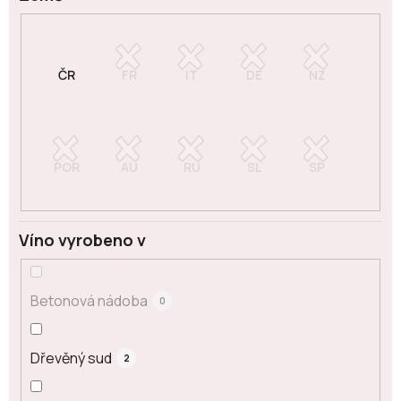
Víno vyrobeno v
Betonová nádoba
0
Dřevěný sud
2