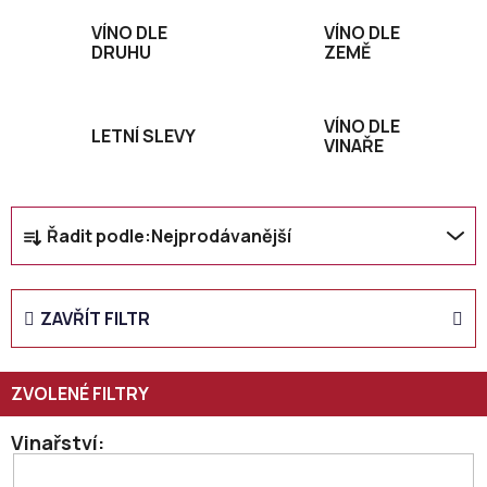
VÍNO DLE
VÍNO DLE
DRUHU
ZEMĚ
VÍNO DLE
LETNÍ SLEVY
VINAŘE
Ř
Řadit podle:
Nejprodávanější
a
z
e
ZAVŘÍT FILTR
n
í
p
r
o
Vinařství
d