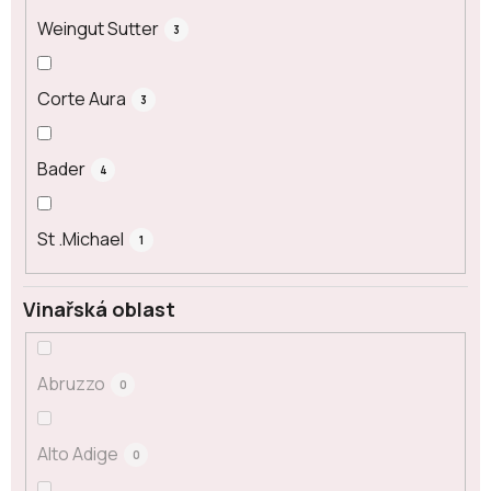
Weingut Sutter
3
Corte Aura
3
Bader
4
St .Michael
1
Vinařská oblast
Abruzzo
0
Alto Adige
0