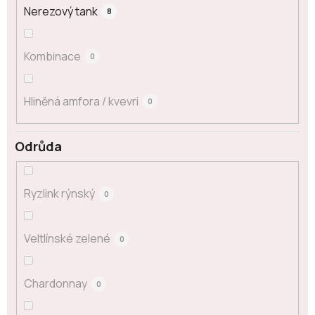
Nerezový tank
8
Kombinace
0
Hliněná amfora / kvevri
0
Odrůda
Ryzlink rýnský
0
Veltlínské zelené
0
Chardonnay
0