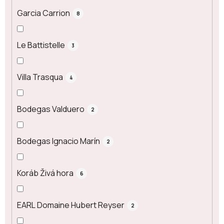
Garcia Carrion
8
Le Battistelle
3
Villa Trasqua
4
Bodegas Valduero
2
Bodegas Ignacio Marín
2
Koráb Živá hora
6
EARL Domaine Hubert Reyser
2