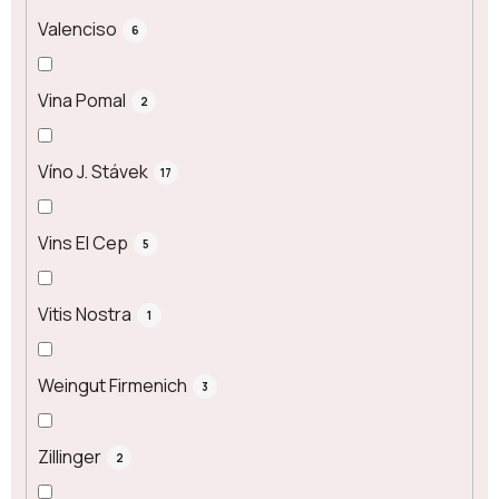
Valenciso
6
Vina Pomal
2
Víno J. Stávek
17
Vins El Cep
5
Vitis Nostra
1
Weingut Firmenich
3
Zillinger
2