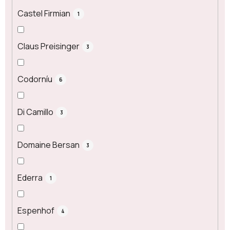
Castel Firmian
1
Claus Preisinger
3
Codorníu
6
Di Camillo
3
Domaine Bersan
3
Ederra
1
Espenhof
4