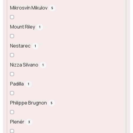
Mikrosvín Mikulov
5
Mount Riley
1
Nestarec
1
Nizza Silvano
1
Padilla
1
Philippe Brugnon
5
Plenér
3