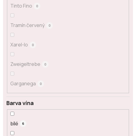
Tinto Fino
0
Tramín červený
0
Xarel-lo
0
Zweigeltrebe
0
Garganega
0
Barva vína
bílé
6