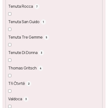
Tenuta Rocca
7
Tenuta San Guido
1
Tenuta Tre Gemme
5
Tenute Di Donna
3
Thomas Gritsch
4
Tři Čtvrtě
2
Valdoca
3