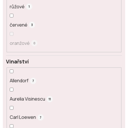
růžové
1
červené
3
oranžové
0
Vinařství
Allendorf
7
Aurelia Visinescu
11
Carl Loewen
7