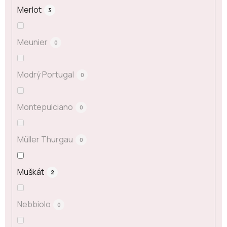
Merlot
3
Meunier
0
Modrý Portugal
0
Montepulciano
0
Müller Thurgau
0
Muškát
2
Nebbiolo
0