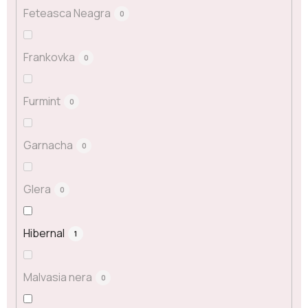
Feteasca Neagra
0
Frankovka
0
Furmint
0
Garnacha
0
Glera
0
Hibernal
1
Malvasia nera
0