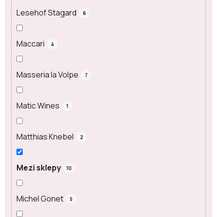
Lesehof Stagard
6
Maccari
4
Masseria la Volpe
7
Matic Wines
1
Matthias Knebel
2
Mezi sklepy
10
Michel Gonet
5