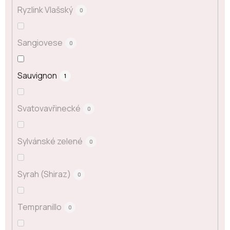
Ryzlink Vlašský
0
Sangiovese
0
Sauvignon
1
Svatovavřinecké
0
Sylvánské zelené
0
Syrah (Shiraz)
0
Tempranillo
0