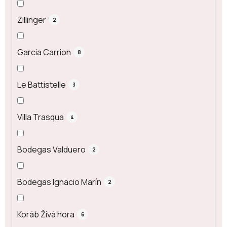
Zillinger
2
Garcia Carrion
8
Le Battistelle
3
Villa Trasqua
4
Bodegas Valduero
2
Bodegas Ignacio Marín
2
Koráb Živá hora
6