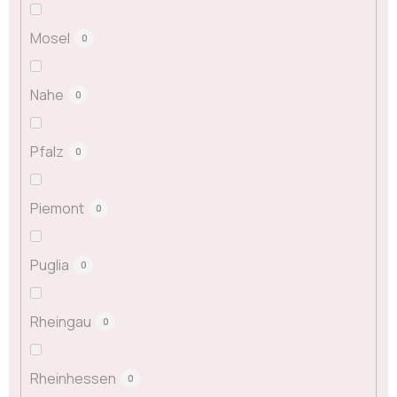
Mosel
0
Nahe
0
Pfalz
0
Piemont
0
Puglia
0
Rheingau
0
Rheinhessen
0