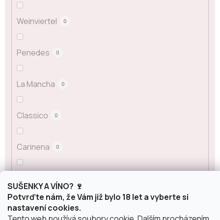
Weinviertel
0
Penedes
0
La Mancha
0
Classico
0
Carinena
0
Sicílie
0
SUŠENKY A VÍNO? 🍷
Potvrďte nám, že Vám již bylo 18 let a vyberte si
nastavení cookies.
Alsasko
0
Tento web používá soubory cookie. Dalším procházením