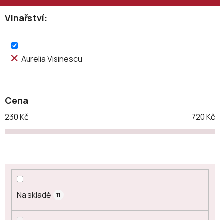
r
o
Vinařství
d
u
k
Aurelia Visinescu
t
ů
Cena
230
Kč
720
Kč
Na skladě
11