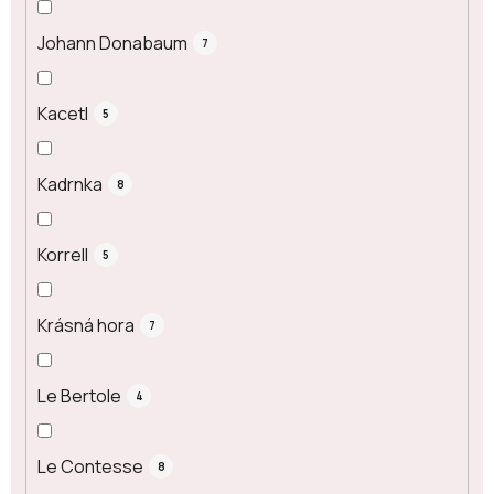
Johann Donabaum
7
Kacetl
5
Kadrnka
8
Korrell
5
Krásná hora
7
Le Bertole
4
Le Contesse
8