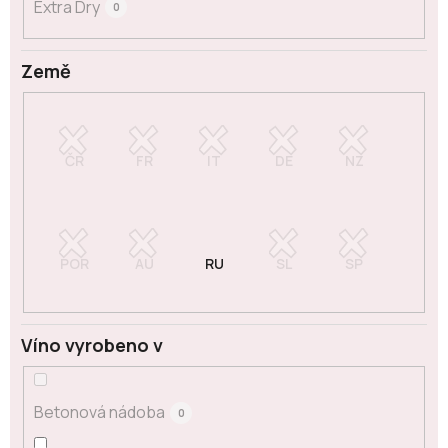
Extra Dry
0
Země
Víno vyrobeno v
Betonová nádoba
0