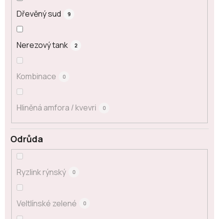
Dřevěný sud
9
Nerezový tank
2
Kombinace
0
Hliněná amfora / kvevri
0
Odrůda
Ryzlink rýnský
0
Veltlínské zelené
0