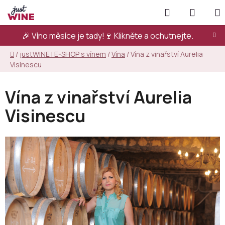
Přejít
Hledat
NÁKUP
na
KOŠÍK
obsah
🎉 Víno měsíce je tady!🍷
Klikněte a ochutnejte.
Domů
/
justWINE | E-SHOP s vínem
/
Vína
/
Vína z vinařství Aurelia
Visinescu
Vína z vinařství Aurelia
Visinescu