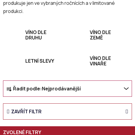
produkuje jen ve vybraných ročnících a v limitované
produkci.
VÍNO DLE
VÍNO DLE
DRUHU
ZEMĚ
VÍNO DLE
LETNÍ SLEVY
VINAŘE
Ř
Řadit podle:
Nejprodávanější
a
z
e
ZAVŘÍT FILTR
n
í
p