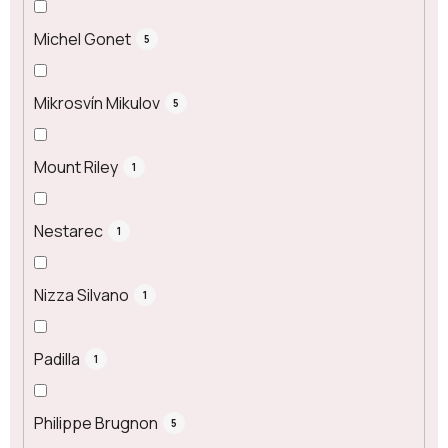
Michel Gonet
5
Mikrosvín Mikulov
5
Mount Riley
1
Nestarec
1
Nizza Silvano
1
Padilla
1
Philippe Brugnon
5