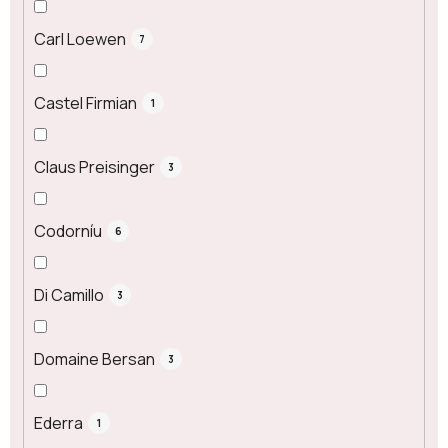
Carl Loewen
7
Castel Firmian
1
Claus Preisinger
3
Codorníu
6
Di Camillo
3
Domaine Bersan
3
Ederra
1