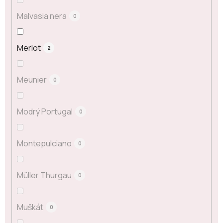
Malvasia nera
0
Merlot
2
Meunier
0
Modrý Portugal
0
Montepulciano
0
Müller Thurgau
0
Muškát
0