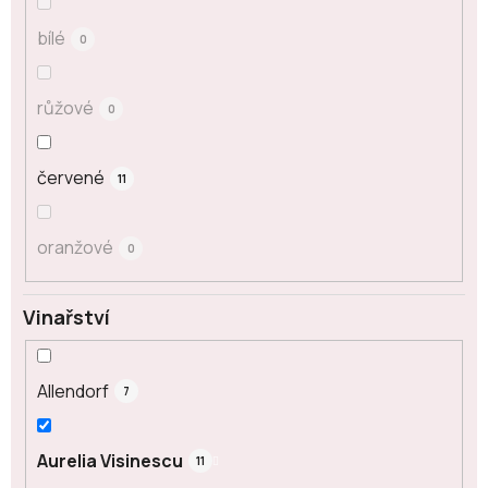
bílé
0
růžové
0
červené
11
oranžové
0
Vinařství
Allendorf
7
Aurelia Visinescu
11