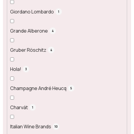
Giordano Lombardo
1
Grande Alberone
4
Gruber Röschitz
4
Hola!
3
Champagne André Heucq
5
Charvát
1
Italian Wine Brands
10