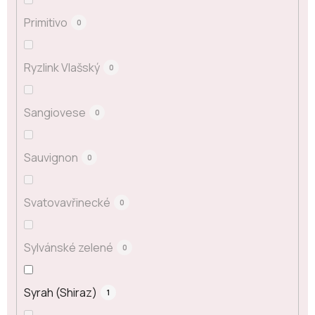
Primitivo
0
Ryzlink Vlašský
0
Sangiovese
0
Sauvignon
0
Svatovavřinecké
0
Sylvánské zelené
0
Syrah (Shiraz)
1