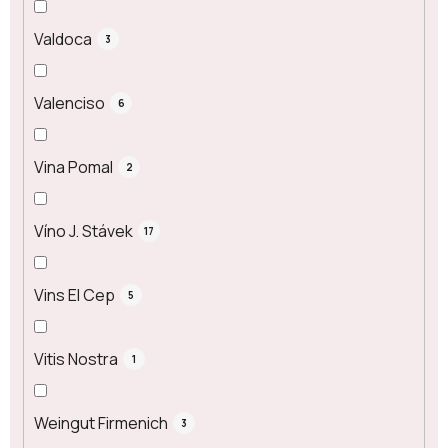
Valdoca
3
Valenciso
6
Vina Pomal
2
Víno J. Stávek
17
Vins El Cep
5
Vitis Nostra
1
Weingut Firmenich
3