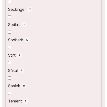
Seckinger
2
Sedlák
17
Sonberk
6
Stift
2
Sůkal
4
Špalek
8
Tement
5