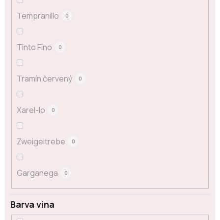
Tempranillo
0
Tinto Fino
0
Tramín červený
0
Xarel-lo
0
Zweigeltrebe
0
Garganega
0
Barva vína