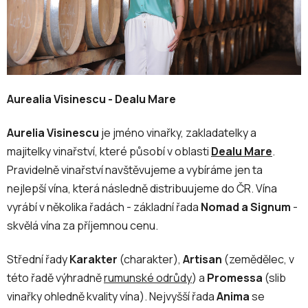
Aurealia Visinescu - Dealu Mare
Aurelia Visinescu
je jméno vinařky, zakladatelky a
majitelky vinařství, které působí v oblasti
Dealu Mare
.
Pravidelně vinařství navštěvujeme a vybíráme jen ta
nejlepší vína, která následně distribuujeme do ČR. Vína
vyrábí v několika řadách - základní řada
Nomad a Signum
-
skvělá vína za příjemnou cenu.
Střední řady
Karakter
(charakter),
Artisan
(zemědělec, v
této řadě výhradně
rumunské odrůdy
) a
Promessa
(slib
vinařky ohledně kvality vína). Nejvyšší řada
Anima
se