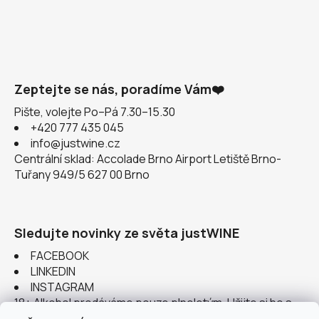
Zeptejte se nás, poradíme Vám❤️
Pište, volejte Po–Pá 7.30–15.30
+420 777 435 045
info@justwine.cz
Centrální sklad: Accolade Brno Airport Letiště Brno-
Tuřany 949/5 627 00 Brno
Sledujte novinky ze světa justWINE
FACEBOOK
LINKEDIN
INSTAGRAM
18+ Alkohol prodáváme pouze plnoletým. Užijte si ho s
rozumem.