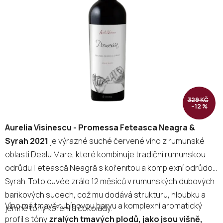
5
hvězdiček.
329 KČ
–12 %
Aurelia Visinescu - Promessa Feteasca Neagra &
Syrah 2021
je výrazné suché červené víno z rumunské
oblasti Dealu Mare, které kombinuje tradiční rumunskou
odrůdu Fetească Neagră s kořenitou a komplexní odrůdou
Syrah. Toto cuvée zrálo 12 měsíců v rumunských dubových
barikových sudech, což mu dodává strukturu, hloubku a
Víno má tmavě rubínovou barvu a komplexní aromatický
jemné tóny koření a čokolády.
profil s tóny
zralých tmavých plodů, jako jsou višně,