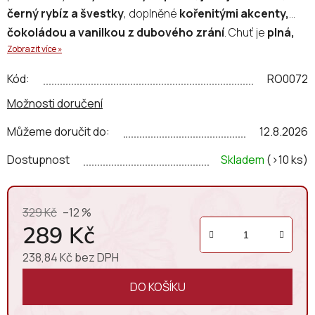
černý rybíz a švestky
, doplněné
kořenitými akcenty,
čokoládou a vanilkou z dubového zrání
.
Chuť je
plná,
Zobrazit více »
dobře strukturovaná, s jemnými tříslovinami a
dlouhou, elegantní dochutí.
Je vhodné pro milovníky
Kód:
RO0072
výrazných červených vín.
Možnosti doručení
Můžeme doručit do:
12.8.2026
Dostupnost
Skladem
(>10 ks)
329 Kč
–12 %
289 Kč
238,84 Kč bez DPH
Měrná cena:
DO KOŠÍKU