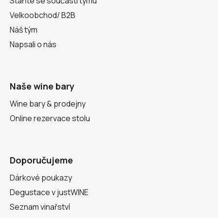
Staňte se součástí týmu
Velkoobchod/ B2B
Náš tým
Napsali o nás
Naše wine bary
Wine bary & prodejny
Online rezervace stolu
Doporučujeme
Dárkové poukazy
Degustace v justWINE
Seznam vinařství