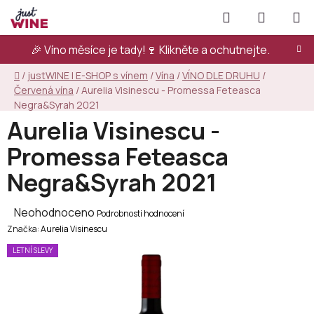
Přejít
Hledat
NÁKUPN
na
KOŠÍK
obsah
🎉 Víno měsíce je tady!🍷
Klikněte a ochutnejte.
Domů
/
justWINE | E-SHOP s vínem
/
Vína
/
VÍNO DLE DRUHU
/
Červená vína
/
Aurelia Visinescu - Promessa Feteasca
Negra&Syrah 2021
Aurelia Visinescu -
Promessa Feteasca
Negra&Syrah 2021
Průměrné
Neohodnoceno
Podrobnosti hodnocení
Značka:
hodnocení
Aurelia Visinescu
produktu
LETNÍ SLEVY
je
0,0
z