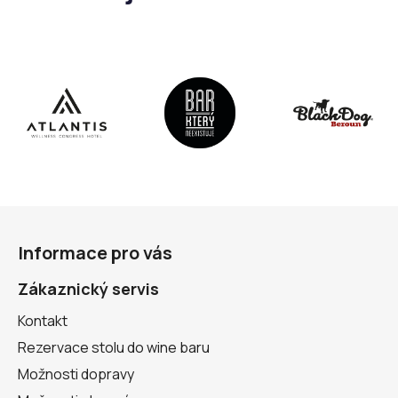
Z
á
Informace pro vás
p
a
Zákaznický servis
t
Kontakt
í
Rezervace stolu do wine baru
Možnosti dopravy