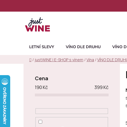
Přejít
na
obsah
LETNÍ SLEVY
VÍNO DLE DRUHU
VÍNO D
Domů
/
justWINE | E-SHOP s vínem
/
Vína
/
VÍNO DLE DRUH
P
o
Cena
s
190
Kč
399
Kč
t
r
a
n
n
í