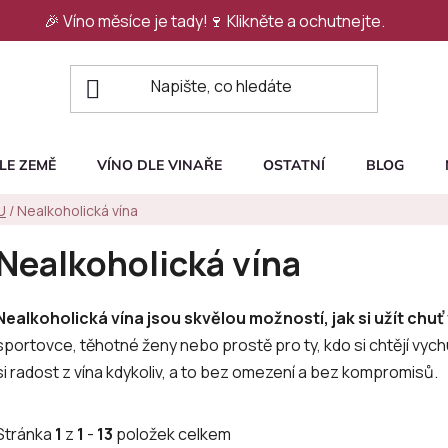
🎉 Víno měsíce je tady!🍷
Klikněte a ochutnejte.
LE ZEMĚ
VÍNO DLE VINAŘE
OSTATNÍ
BLOG
U
/
Nealkoholická vína
Nealkoholická vína
Nealkoholická vína jsou skvělou možností, jak si užít chuť 
sportovce, těhotné ženy nebo prostě pro ty, kdo si chtějí vych
si radost z vína kdykoliv, a to bez omezení a bez kompromisů.
Stránka
1
z
1
-
13
položek celkem