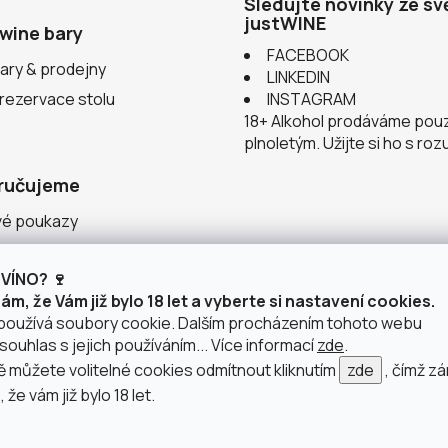
Sledujte novinky ze sv
justWINE
wine bary
FACEBOOK
ary & prodejny
LINKEDIN
 rezervace stolu
INSTAGRAM
18+ Alkohol prodáváme pou
plnoletým. Užijte si ho s ro
ručujeme
vé poukazy
ace v justWINE
VÍNO? 🍷
 vinařství
m, že Vám již bylo 18 let a vyberte si nastavení cookies.
používá soubory cookie. Dalším procházením tohoto webu
souhlas s jejich používáním... Více informací
zde
.
můžete volitelné cookies odmítnout kliknutím
zde
, čímž z
 že vám již bylo 18 let.
doprava po Brně
2 výdejní místa v Brně