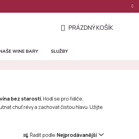
PRÁZDNÝ KOŠÍK
NÁKUPNÍ
KOŠÍK
NAŠE WINE BARY
SLUŽBY
vína bez starostí.
Hodí se pro řidiče,
utnat chuť révy a zachovat čistou hlavu. Užijte
Ř
Řadit podle:
Nejprodávanější
a