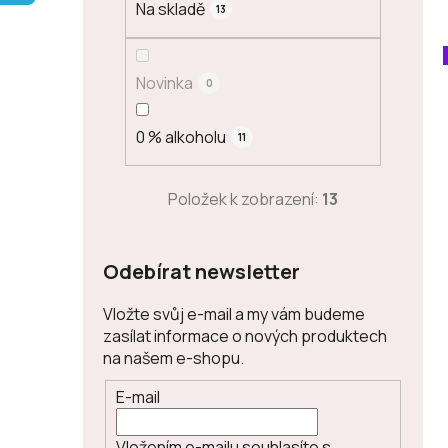
Na skladě
13
p
a
n
Novinka
0
e
l
0 % alkoholu
11
Položek k zobrazení:
13
Odebírat newsletter
Vložte svůj e-mail a my vám budeme
zasílat informace o nových produktech
na našem e-shopu.
E-mail
Vložením e-mailu souhlasíte s