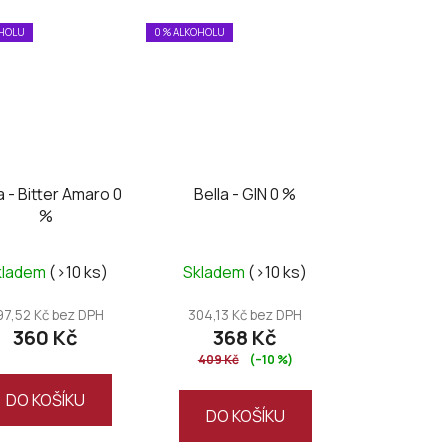
OHOLU
0 % ALKOHOLU
a - Bitter Amaro 0
Bella - GIN 0 %
%
kladem
(>10 ks)
Skladem
(>10 ks)
97,52 Kč bez DPH
304,13 Kč bez DPH
360 Kč
368 Kč
409 Kč
(–10 %)
DO KOŠÍKU
DO KOŠÍKU