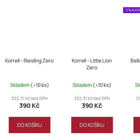
0 % ALK
Korrell - Riesling Zero
Korrell - Little Lion
Bell
Zero
Skladem
(>10 ks)
Skladem
(>10 ks)
S
322,31 Kč bez DPH
322,31 Kč bez DPH
2
390 Kč
390 Kč
DO KOŠÍKU
DO KOŠÍKU