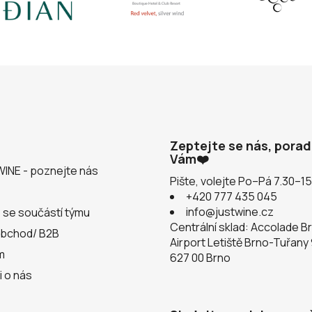
Zeptejte se nás, pora
Vám❤️
WINE - poznejte nás
Pište, volejte Po–Pá 7.30–1
+420 777 435 045
info@justwine.cz
 se součástí týmu
Centrální sklad: Accolade B
obchod/ B2B
Airport Letiště Brno-Tuřany
m
627 00 Brno
i o nás