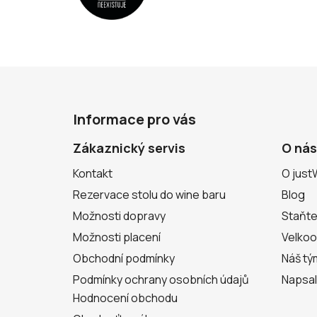
Z
á
Informace pro vás
p
a
Zákaznický servis
O nás
t
Kontakt
O just
í
Rezervace stolu do wine baru
Blog
Možnosti dopravy
Staňte
Možnosti placení
Velko
Obchodní podmínky
Náš tý
Podmínky ochrany osobních údajů
Napsal
Hodnocení obchodu