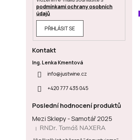
podmínkami ochrany osobních
údajů
PŘIHLÁSIT SE
Kontakt
Ing. Lenka Kmentová
info
@
justwine.cz
+420 777 435 045
Poslední hodnocení produktů
Mezi Sklepy - Samotář 2025
RNDr. Tomáš NAXERA
|
Hodnocení produktu je 5 z 5 hvězdiček.