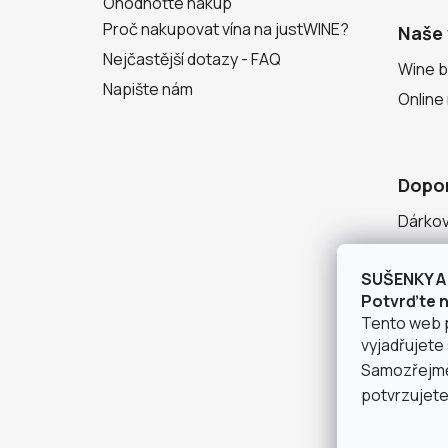
Ohodnoťte nákup
Proč nakupovat vína na justWINE?
Naše 
Nejčastější dotazy - FAQ
Wine b
Napište nám
Online
Dopo
Dárko
Degust
SUŠENKY A 
Seznam
Potvrďte ná
Tento web 
vyjadřujete 
Samozřejmě 
potvrzujete,