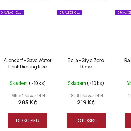
0 % ALKOHOLU
0 % ALKOHOLU
0 % ALK
Allendorf - Save Water
Bella - Style Zero
Ra
Drink Riesling free
Rosé
Skladem
(>10 ks)
Skladem
(>10 ks)
S
235,54 Kč bez DPH
180,99 Kč bez DPH
1
285 Kč
219 Kč
DO KOŠÍKU
DO KOŠÍKU