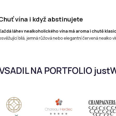
O
v
Chuť vína i když abstinujete
l
á
Každá láhev nealkoholického vína má aroma i chutě klasick
d
a
osvěžující bílá, jemná růžová nebo elegantní červená nealko ví
c
í
p
r
v
k
y
v
ý
p
i
s
u