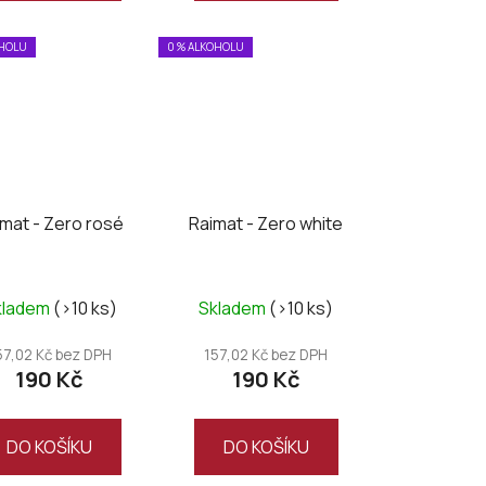
OHOLU
0 % ALKOHOLU
imat - Zero rosé
Raimat - Zero white
kladem
(>10 ks)
Skladem
(>10 ks)
57,02 Kč bez DPH
157,02 Kč bez DPH
190 Kč
190 Kč
DO KOŠÍKU
DO KOŠÍKU