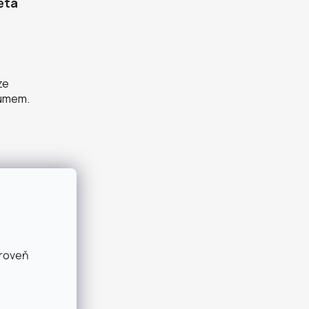
ěta
ze
zumem.
ároveň