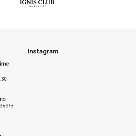
Instagram
díme
5.30
rno
 949/5