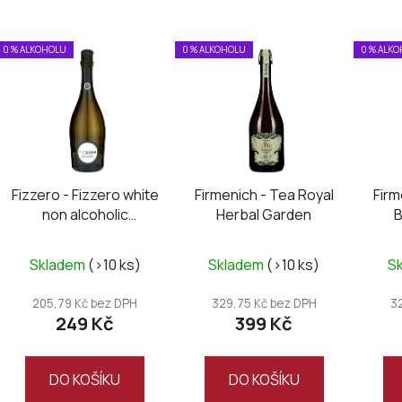
V
0 % ALKOHOLU
0 % ALKOHOLU
0 % ALK
ý
p
i
s
p
r
Fizzero - Fizzero white
Firmenich - Tea Royal
Firm
o
non alcoholic
Herbal Garden
B
d
sparkling
u
Skladem
(>10 ks)
Skladem
(>10 ks)
S
k
t
205,79 Kč bez DPH
329,75 Kč bez DPH
3
ů
249 Kč
399 Kč
DO KOŠÍKU
DO KOŠÍKU