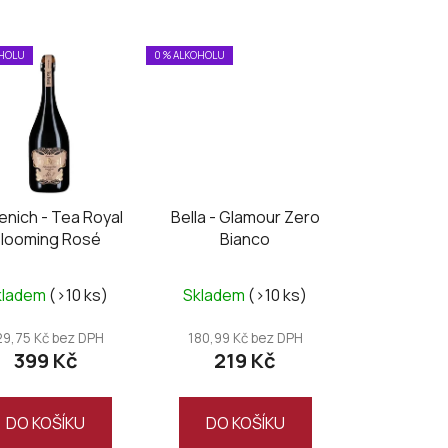
z
e
OHOLU
0 % ALKOHOLU
n
í
p
r
o
d
enich - Tea Royal
Bella - Glamour Zero
u
looming Rosé
Bianco
k
t
kladem
(>10 ks)
Skladem
(>10 ks)
ů
29,75 Kč bez DPH
180,99 Kč bez DPH
399 Kč
219 Kč
DO KOŠÍKU
DO KOŠÍKU