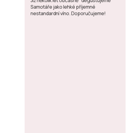
Již několik let občasně "degustujeme"
Samotáře jako lehké příjemné
nestandardní víno. Doporučujeme!