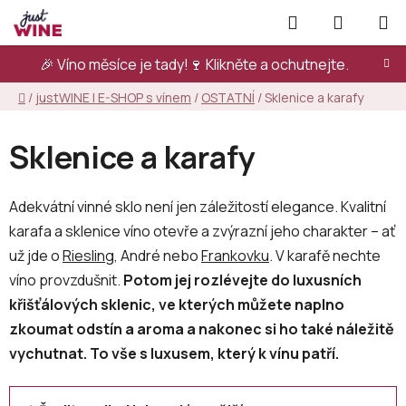
Přejít
Hledat
NÁKUPN
na
KOŠÍK
obsah
🎉 Víno měsíce je tady!🍷
Klikněte a ochutnejte.
Domů
/
justWINE | E-SHOP s vínem
/
OSTATNÍ
/
Sklenice a karafy
Sklenice a karafy
Adekvátní vinné sklo není jen záležitostí elegance. Kvalitní
karafa a sklenice víno otevře a zvýrazní jeho charakter – ať
už jde o
Riesling
, André nebo
Frankovku
. V karafě nechte
víno provzdušnit.
Potom jej rozlévejte do luxusních
křišťálových sklenic, ve kterých můžete naplno
zkoumat odstín a aroma a nakonec si ho také náležitě
vychutnat. To vše s luxusem, který k vínu patří.
Ř