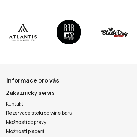
v
k
y
v
ý
p
i
s
u
Z
á
Informace pro vás
p
a
Zákaznický servis
t
Kontakt
í
Rezervace stolu do wine baru
Možnosti dopravy
Možnosti placení