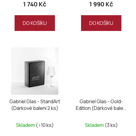
ů
1 740 Kč
1 990 Kč
DO KOŠÍKU
DO KOŠÍKU
Gabriel Glas - StandArt
Gabriel Glas - Gold-
(Dárkové balení 2 ks)
Edition (Dárkové balení
2 ks)
Skladem
(>10 ks)
Skladem
(3 ks)