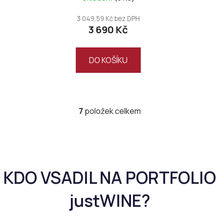
3 049,59 Kč bez DPH
3 690 Kč
DO KOŠÍKU
7
položek celkem
O
v
l
á
d
a
c
í
p
r