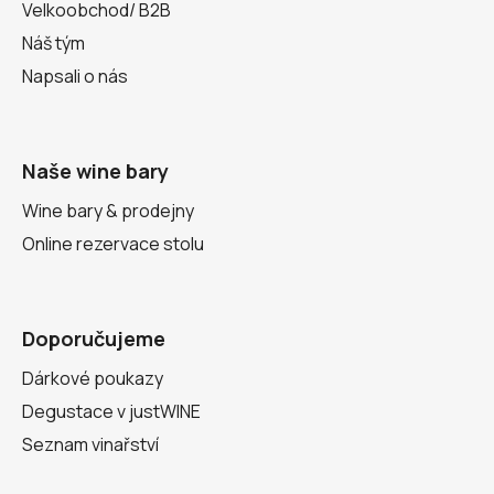
Velkoobchod/ B2B
Náš tým
Napsali o nás
Naše wine bary
Wine bary & prodejny
Online rezervace stolu
Doporučujeme
Dárkové poukazy
Degustace v justWINE
Seznam vinařství