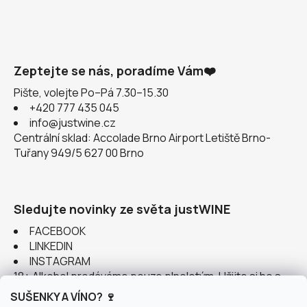
Zeptejte se nás, poradíme Vám❤️
Pište, volejte Po–Pá 7.30–15.30
+420 777 435 045
info@justwine.cz
Centrální sklad: Accolade Brno Airport Letiště Brno-
Tuřany 949/5 627 00 Brno
Sledujte novinky ze světa justWINE
FACEBOOK
LINKEDIN
INSTAGRAM
18+ Alkohol prodáváme pouze plnoletým. Užijte si ho s
rozumem.
SUŠENKY A VÍNO? 🍷