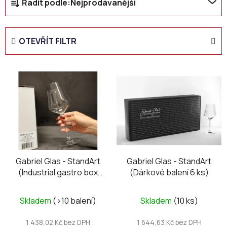
Řadit podle:
Nejprodávanější
a
z
e
OTEVŘÍT FILTR
n
í
V
p
ý
r
p
o
i
d
s
u
p
k
r
t
o
Gabriel Glas - StandArt
Gabriel Glas - StandArt
ů
(Industrial gastro box
(Dárkové balení 6 ks)
d
6ks) bez rysky
u
k
Skladem
(>10 balení)
Skladem
(10 ks)
t
1 438,02 Kč bez DPH
1 644,63 Kč bez DPH