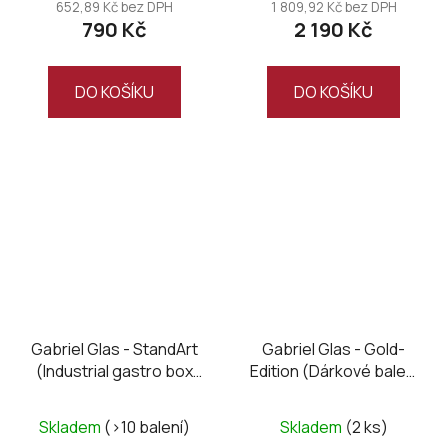
652,89 Kč bez DPH
1 809,92 Kč bez DPH
790 Kč
2 190 Kč
DO KOŠÍKU
DO KOŠÍKU
Gabriel Glas - StandArt
Gabriel Glas - Gold-
(Industrial gastro box
Edition (Dárkové balení
6ks) s ryskou
6 ks)
Skladem
(>10 balení)
Skladem
(2 ks)