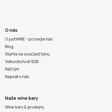
O nás
O justWINE - poznejte nás
Blog
Staňte se součástí týmu
Velkoobchod/ B2B
Náš tým
Napsali o nás
Naše wine bary
Wine bary & prodejny