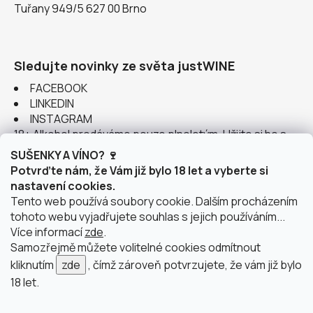
Tuřany 949/5 627 00 Brno
Sledujte novinky ze světa justWINE
FACEBOOK
LINKEDIN
INSTAGRAM
18+ Alkohol prodáváme pouze plnoletým. Užijte si ho s
rozumem.
SUŠENKY A VÍNO? 🍷
Potvrďte nám, že Vám již bylo 18 let a vyberte si
nastavení cookies.
Tento web používá soubory cookie. Dalším procházením
tohoto webu vyjadřujete souhlas s jejich používáním...
Instagram
Více informací
zde
.
Samozřejmě můžete volitelné cookies odmítnout
kliknutím
zde
, čímž zároveň potvrzujete, že vám již bylo
18 let.
doprava po Brně
2 výdejní místa v Brně