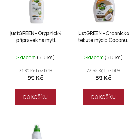
i
d
s
u
p
k
r
t
o
justGREEN - Organický
justGREEN - Organické
ů
připravek na mytí
tekuté mýdlo Coconut
d
nádobí 750 ml
400 ml
u
k
Skladem
(>10 ks)
Skladem
(>10 ks)
t
81,82 Kč bez DPH
73,55 Kč bez DPH
ů
99 Kč
89 Kč
DO KOŠÍKU
DO KOŠÍKU