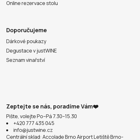
Online rezervace stolu
Doporučujeme
Dárkové poukazy
Degustace v justWINE
Seznam vinařství
Zeptejte se nás, poradíme Vám❤️
Pište, volejte Po–Pá 7.30–15.30
+420 777 435 045
info@justwine.cz
Centrální sklad: Accolade Brno Airport Letiště Brno-