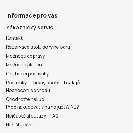
Z
á
Informace pro vás
p
a
Zákaznický servis
t
Kontakt
í
Rezervace stolu do wine baru
Možnosti dopravy
Možnosti placení
Obchodní podmínky
Podmínky ochrany osobních údajů
Hodnocení obchodu
Ohodnoťte nákup
Proč nakupovat vína na justWINE?
Nejčastější dotazy - FAQ
Napište nám