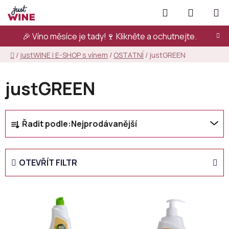
Přejít
Hledat
NÁKUPN
na
KOŠÍK
obsah
🎉 Víno měsíce je tady!🍷
Klikněte a ochutnejte.
Domů
/
justWINE | E-SHOP s vínem
/
OSTATNÍ
/
justGREEN
justGREEN
Ř
Řadit podle:
Nejprodávanější
a
z
e
OTEVŘÍT FILTR
n
í
V
p
ý
r
p
o