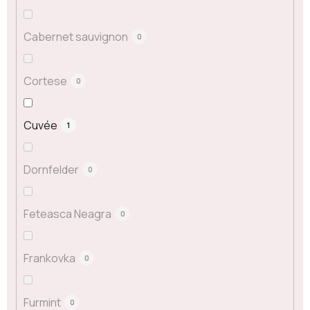
Cabernet sauvignon
0
Cortese
0
Cuvée
1
Dornfelder
0
Feteasca Neagra
0
Frankovka
0
Furmint
0