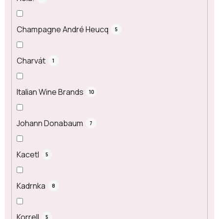
Champagne André Heucq
5
Charvát
1
Italian Wine Brands
10
Johann Donabaum
7
Kacetl
5
Kadrnka
8
Korrell
5