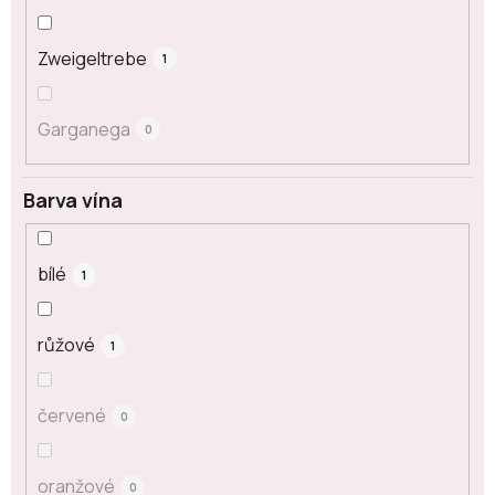
Zweigeltrebe
1
Garganega
0
Barva vína
bílé
1
růžové
1
červené
0
oranžové
0