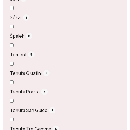
Sůkal
4
Špalek
8
Tement
5
Tenuta Giustini
5
Tenuta Rocca
7
Tenuta San Guido
1
Tenuta Tre Gemme
5