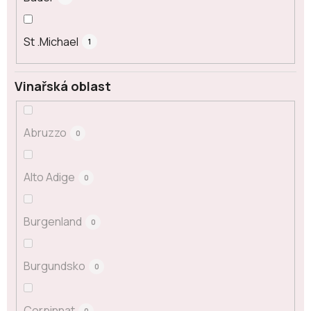
St .Michael
1
Vinařská oblast
Abruzzo
0
Alto Adige
0
Burgenland
0
Burgundsko
0
Corpinnat
0