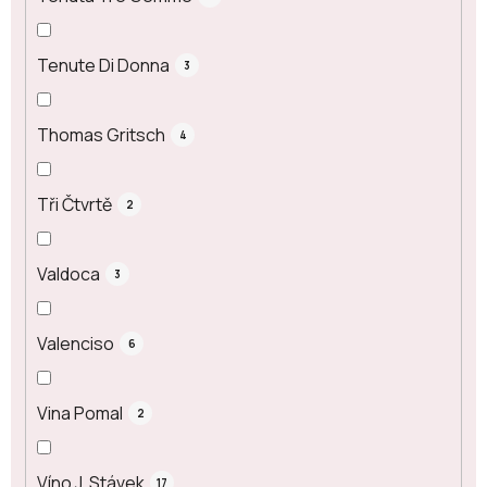
Tenute Di Donna
3
Thomas Gritsch
4
Tři Čtvrtě
2
Valdoca
3
Valenciso
6
Vina Pomal
2
Víno J. Stávek
17