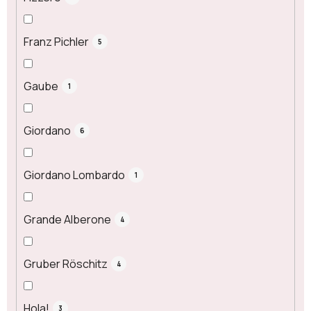
Franz Pichler
5
Gaube
1
Giordano
6
Giordano Lombardo
1
Grande Alberone
4
Gruber Röschitz
4
Hola!
3