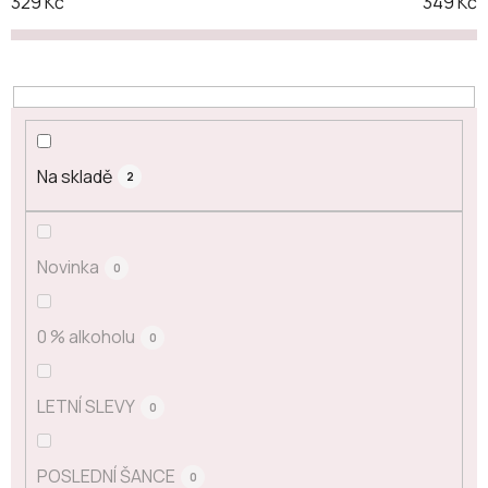
329
Kč
349
Kč
Na skladě
2
Novinka
0
0 % alkoholu
0
LETNÍ SLEVY
0
POSLEDNÍ ŠANCE
0