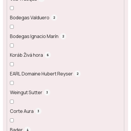
Bodegas Valduero
2
Bodegas Ignacio Marín
2
Koráb Živá hora
6
EARL Domaine Hubert Reyser
2
Weingut Sutter
3
Corte Aura
3
Bader
4