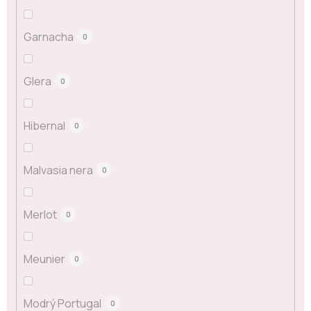
Garnacha
0
Glera
0
Hibernal
0
Malvasia nera
0
Merlot
0
Meunier
0
Modrý Portugal
0