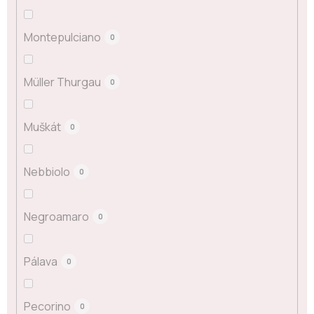
Montepulciano
0
Müller Thurgau
0
Muškát
0
Nebbiolo
0
Negroamaro
0
Pálava
0
Pecorino
0