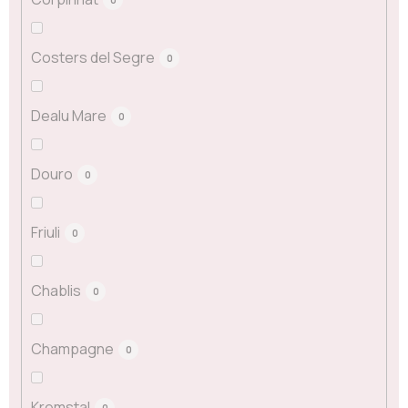
Costers del Segre
0
Dealu Mare
0
Douro
0
Friuli
0
Chablis
0
Champagne
0
Kremstal
0