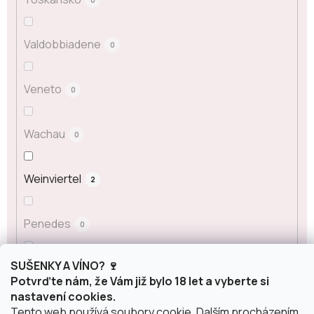
Valdobbiadene
0
Veneto
0
Wachau
0
Weinviertel
2
Penedes
0
SUŠENKY A VÍNO? 🍷
La Mancha
0
Potvrďte nám, že Vám již bylo 18 let a vyberte si
nastavení cookies.
Tento web používá soubory cookie. Dalším procházením
Classico
0