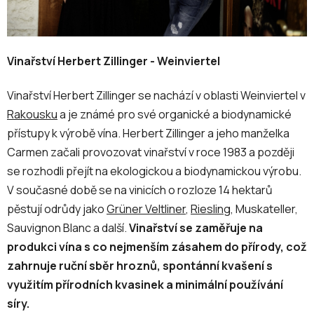
Vinařství Herbert Zillinger - Weinviertel
Vinařství Herbert Zillinger se nachází v oblasti Weinviertel v
Rakousku
a je známé pro své organické a biodynamické
přístupy k výrobě vína. Herbert Zillinger a jeho manželka
Carmen začali provozovat vinařství v roce 1983 a později
se rozhodli přejít na ekologickou a biodynamickou výrobu.
V současné době se na vinicích o rozloze 14 hektarů
pěstují odrůdy jako
Grüner Veltliner
,
Riesling
, Muskateller,
Sauvignon Blanc a další.
Vinařství se zaměřuje na
produkci vína s co nejmenším zásahem do přírody, což
zahrnuje ruční sběr hroznů, spontánní kvašení s
využitím přírodních kvasinek a minimální používání
síry.