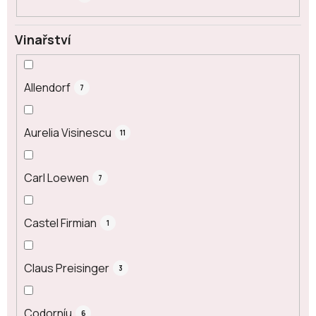
Vinařství
Allendorf
7
Aurelia Visinescu
11
Carl Loewen
7
Castel Firmian
1
Claus Preisinger
3
Codorníu
6