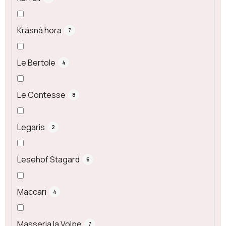
Krásná hora
7
Le Bertole
4
Le Contesse
8
Legaris
2
Lesehof Stagard
6
Maccari
4
Masseria la Volpe
7