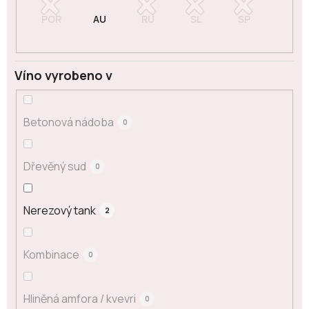
Víno vyrobeno v
Betonová nádoba
0
Dřevěný sud
0
Nerezový tank
2
Kombinace
0
Hliněná amfora / kvevri
0