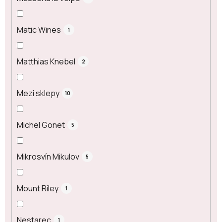
Matic Wines
1
Matthias Knebel
2
Mezi sklepy
10
Michel Gonet
5
Mikrosvín Mikulov
5
Mount Riley
1
Nestarec
1