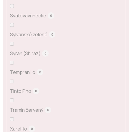
Svatovavřinecké
0
Sylvánské zelené
0
Syrah (Shiraz)
0
Tempranillo
0
Tinto Fino
0
Tramín červený
0
Xarel-lo
0