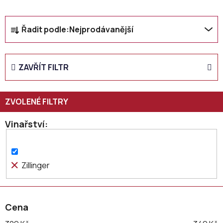
Ř
Řadit podle:
Nejprodávanější
a
z
e
ZAVŘÍT FILTR
n
í
p
r
o
Vinařství
d
u
k
Zillinger
t
ů
Cena