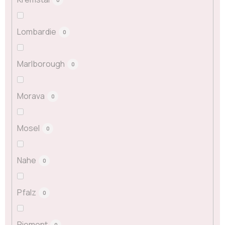
Lombardie
0
Marlborough
0
Morava
0
Mosel
0
Nahe
0
Pfalz
0
Piemont
0