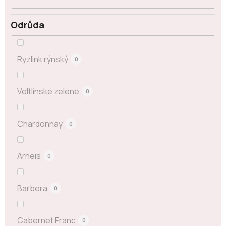
Odrůda
Ryzlink rýnský
0
Veltlínské zelené
0
Chardonnay
0
Arneis
0
Barbera
0
Cabernet Franc
0