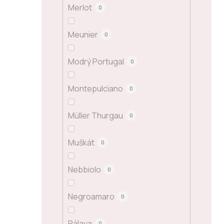
Merlot
0
Meunier
0
Modrý Portugal
0
Montepulciano
0
Müller Thurgau
0
Muškát
0
Nebbiolo
0
Negroamaro
0
Pálava
0