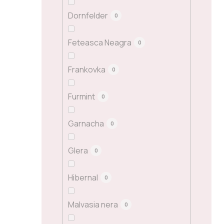
Dornfelder
0
Feteasca Neagra
0
Frankovka
0
Furmint
0
Garnacha
0
Glera
0
Hibernal
0
Malvasia nera
0