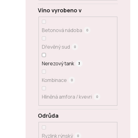
Víno vyrobeno v
Betonová nádoba
0
Dřevěný sud
0
Nerezový tank
3
Kombinace
0
Hliněná amfora / kvevri
0
Odrůda
Ryzlink rýnský
0