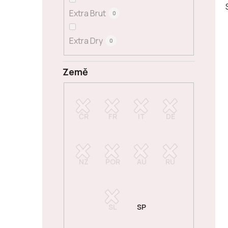
Extra Brut
0
Extra Dry
0
Země