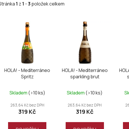
Stránka
1
z
1
-
3
položek celkem
V
ý
p
i
s
p
r
HOLA! - Mediterráneo
HOLA! - Mediterráneo
HOLA
o
Spritz
sparkling brut
d
u
Skladem
(>10 ks)
Skladem
(>10 ks)
S
k
t
263,64 Kč bez DPH
263,64 Kč bez DPH
2
ů
319 Kč
319 Kč