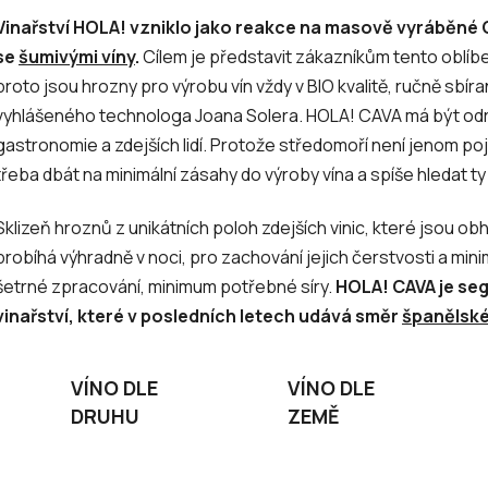
Vinařství HOLA! vzniklo jako reakce na masově vyráběné C
se
šumivými víny
.
Cílem je představit zákazníkům tento oblíben
proto jsou hrozny pro výrobu vín vždy v BIO kvalitě, ručně sbír
vyhlášeného technologa Joana Solera. HOLA! CAVA má být odr
gastronomie a zdejších lidí. Protože středomoří není jenom pojem
třeba dbát na minimální zásahy do výroby vína a spíše hledat ty n
Sklizeň hroznů z unikátních poloh zdejších vinic, které jsou o
probíhá výhradně v noci, pro zachování jejich čerstvosti a mini
šetrné zpracování, minimum potřebné síry.
HOLA! CAVA je se
vinařství, které v posledních letech udává směr
španělsk
VÍNO DLE
VÍNO DLE
DRUHU
ZEMĚ