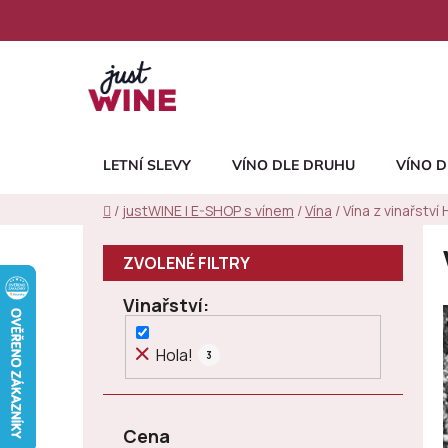
Přejít
na
obsah
LETNÍ SLEVY
VÍNO DLE DRUHU
VÍNO D
Domů
/
justWINE | E-SHOP s vínem
/
Vína
/
Vína z vinařství 
P
o
s
Vinařství
t
r
Hola!
3
a
n
n
Cena
í