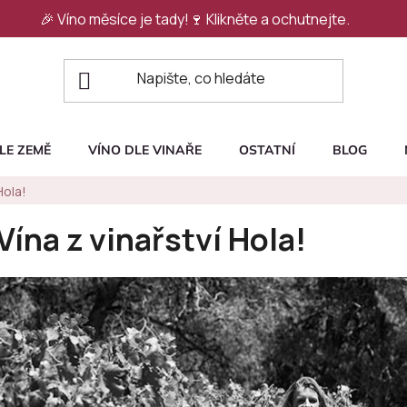
🎉 Víno měsíce je tady!🍷
Klikněte a ochutnejte.
LE ZEMĚ
VÍNO DLE VINAŘE
OSTATNÍ
BLOG
Hola!
Vína z vinařství Hola!