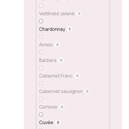
Veltlínské zelené
0
Chardonnay
1
Arneis
0
Barbera
0
Cabernet Franc
0
Cabernet sauvignon
0
Cortese
0
Cuvée
2