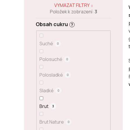
VYMAZAT FILTRY
Položek k zobrazení:
3
Obsah cukru
?
Suché
0
Polosuché
0
Polosladké
0
Sladké
0
Brut
3
Brut Nature
0