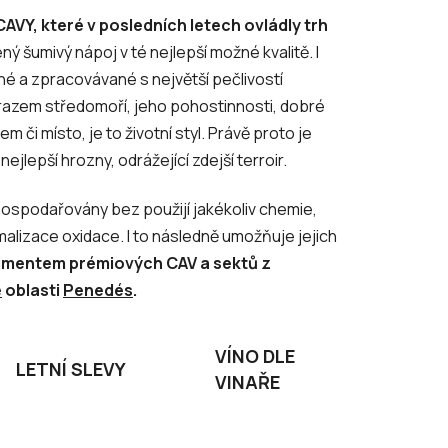
AVY, které v posledních letech ovládly trh
ý šumivý nápoj v té nejlepší možné kvalitě. I
ané a zpracovávané s největší pečlivostí
azem středomoří, jeho pohostinnosti, dobré
 či místo, je to životní styl. Právě proto je
ejlepší hrozny, odrážející zdejší terroir.
bhospodařovány bez použijí jakékoliv chemie,
malizace oxidace. I to následně umožňuje jejich
gmentem prémiových CAV a sektů z
é
oblasti
Penedés
.
VÍNO DLE
LETNÍ SLEVY
VINAŘE
Ř