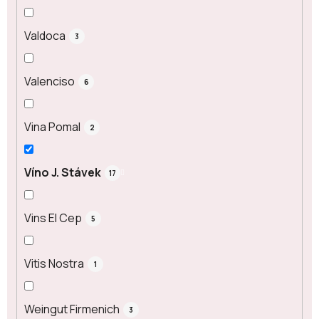
Valdoca
3
Valenciso
6
Vina Pomal
2
Víno J. Stávek
17
Vins El Cep
5
Vitis Nostra
1
Weingut Firmenich
3