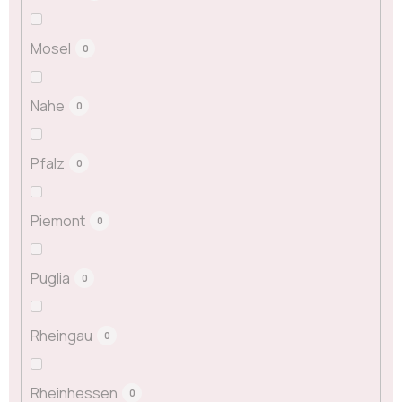
Mosel
0
Nahe
0
Pfalz
0
Piemont
0
Puglia
0
Rheingau
0
Rheinhessen
0