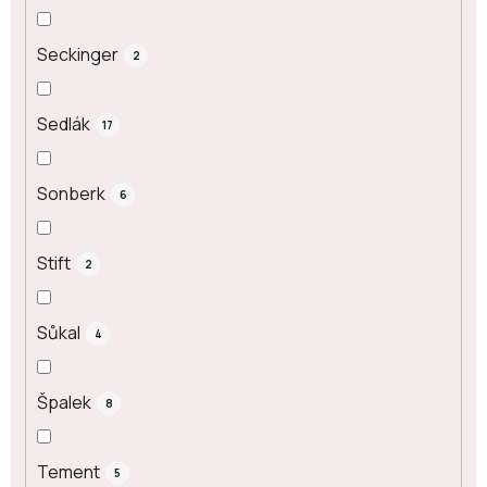
Seckinger
2
Sedlák
17
Sonberk
6
Stift
2
Sůkal
4
Špalek
8
Tement
5