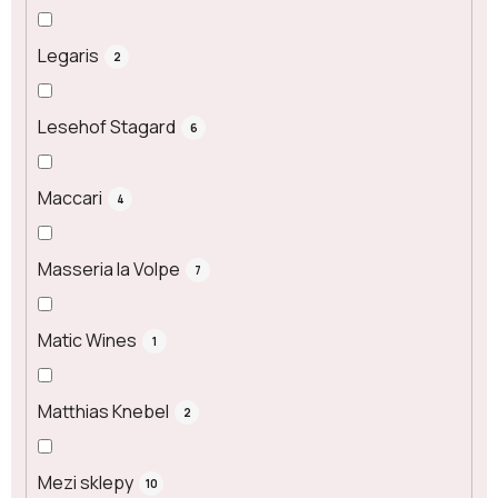
Legaris
2
Lesehof Stagard
6
Maccari
4
Masseria la Volpe
7
Matic Wines
1
Matthias Knebel
2
Mezi sklepy
10