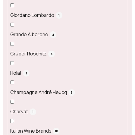
Giordano Lombardo
1
Grande Alberone
4
Gruber Röschitz
4
Hola!
3
Champagne André Heucq
5
Charvát
1
Italian Wine Brands
10