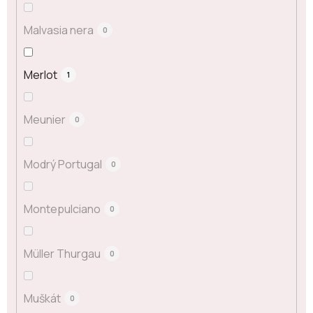
Malvasia nera
0
Merlot
1
Meunier
0
Modrý Portugal
0
Montepulciano
0
Müller Thurgau
0
Muškát
0