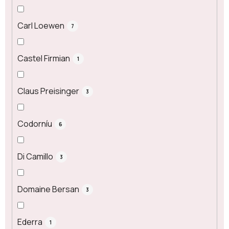
Carl Loewen
7
Castel Firmian
1
Claus Preisinger
3
Codorníu
6
Di Camillo
3
Domaine Bersan
3
Ederra
1