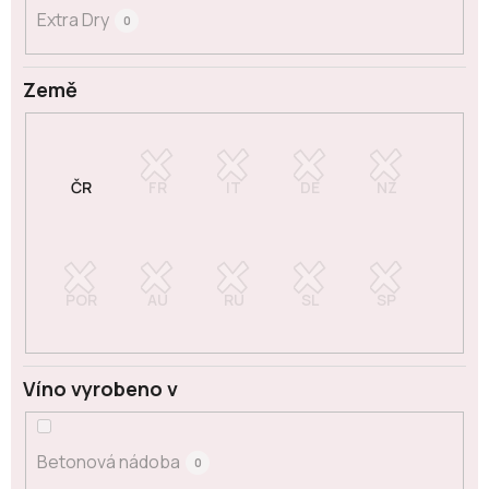
Extra Dry
0
Země
Víno vyrobeno v
Betonová nádoba
0