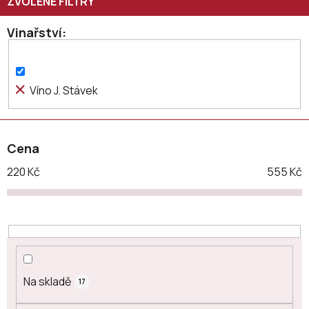
r
o
Vinařství
d
u
k
Víno J. Stávek
t
ů
Cena
220
Kč
555
Kč
Na skladě
17