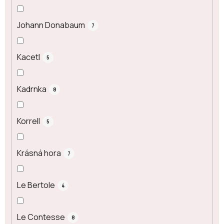
Johann Donabaum
7
Kacetl
5
Kadrnka
8
Korrell
5
Krásná hora
7
Le Bertole
4
Le Contesse
8