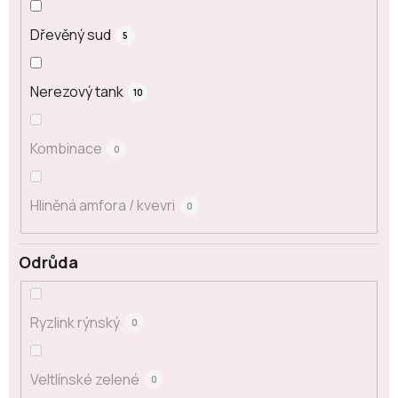
Dřevěný sud
5
Nerezový tank
10
Kombinace
0
Hliněná amfora / kvevri
0
Odrůda
Ryzlink rýnský
0
Veltlínské zelené
0