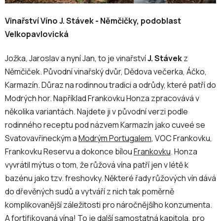
Vinařství Víno J. Stávek - Němčičky, podoblast
Velkopavlovická
Jožka, Jaroslav a nyní Jan, to je vinařství
J. Stávek
z
Němčiček. Původní vinařský dvůr, Dědova večerka, Áčko,
Karmazín. Důraz na rodinnou tradici a odrůdy, které patří do
Modrých hor. Například Frankovku Honza zpracovává v
několika variantách. Najdete ji v původní verzi podle
rodinného receptu pod názvem Karmazín jako cuveé se
Svatovavřineckým a
Modrým Portugalem
, VOC Frankovku,
Frankovku Reservu a dokonce bílou
Frankovku
. Honza
vyvrátil mýtus o tom, že růžová vína patří jen v létě k
bazénu jako tzv. freshovky. Některé řady růžových vín dává
do dřevěných sudů a vytváří z nich tak poměrně
komplikovanější záležitosti pro náročnějšího konzumenta.
A fortifikovaná vína! To je další samostatná kapitola, pro