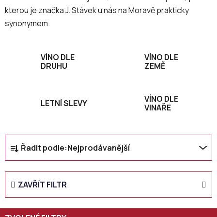
kterou je značka J. Stávek u nás na Moravě prakticky
synonymem.
VÍNO DLE
VÍNO DLE
DRUHU
ZEMĚ
VÍNO DLE
LETNÍ SLEVY
VINAŘE
Ř
Řadit podle:
Nejprodávanější
a
z
e
ZAVŘÍT FILTR
n
í
p