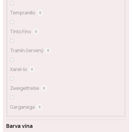
Tempranillo
0
Tinto Fino
0
Tramín červený
0
Xarel-lo
0
Zweigeltrebe
0
Garganega
0
Barva vína