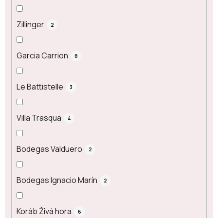
Zillinger
2
Garcia Carrion
8
Le Battistelle
3
Villa Trasqua
4
Bodegas Valduero
2
Bodegas Ignacio Marín
2
Koráb Živá hora
6