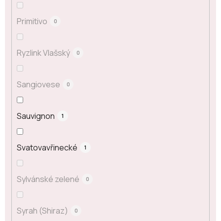
Primitivo
0
Ryzlink Vlašský
0
Sangiovese
0
Sauvignon
1
Svatovavřinecké
1
Sylvánské zelené
0
Syrah (Shiraz)
0