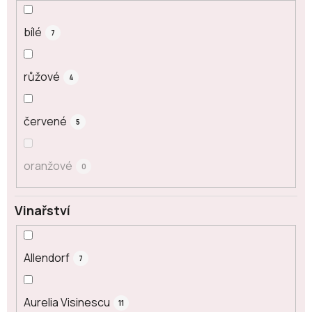
bílé
7
růžové
4
červené
5
oranžové
0
Vinařství
Allendorf
7
Aurelia Visinescu
11