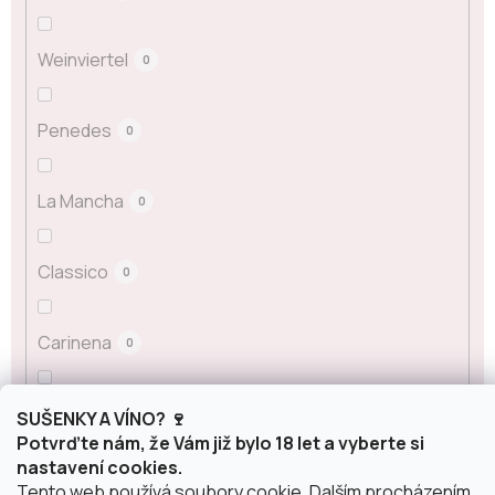
Weinviertel
0
Penedes
0
La Mancha
0
Classico
0
Carinena
0
Sicílie
0
SUŠENKY A VÍNO? 🍷
Potvrďte nám, že Vám již bylo 18 let a vyberte si
nastavení cookies.
Alsasko
0
Tento web používá soubory cookie. Dalším procházením