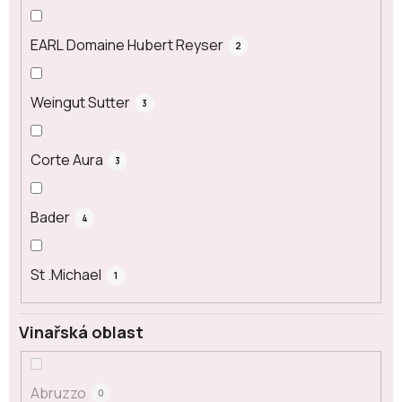
EARL Domaine Hubert Reyser
2
Weingut Sutter
3
Corte Aura
3
Bader
4
St .Michael
1
Vinařská oblast
Abruzzo
0