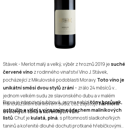
hvězdiček.
Stávek - Merlot malý a velký, výběr z hroznů 2019 je
suché
červené víno
z rodinného vinařství Víno J. Stávek,
pocházející z Mikulovské podoblasti Moravy.
Toto víno je
unikátní směsí dvou stylů zrání
– zrálo 24 měsíců v
jednom velkém sudu ze slavonského dubu a v malém
Barva je intenzivní rubínová, aroma nabízí
tóny borůvek,
francouzském barikovém sudu, což zajišťuje
harmonii
ostružin a višní s výrazným nádechem maliníkových
ovocných tónů a kořenitých vůní
.
listů
. Chuť je
kulatá, plná
, s přítomností sladkohořkých
taninů a kořenité dlouhé dochuti protkané hřebíčkovými