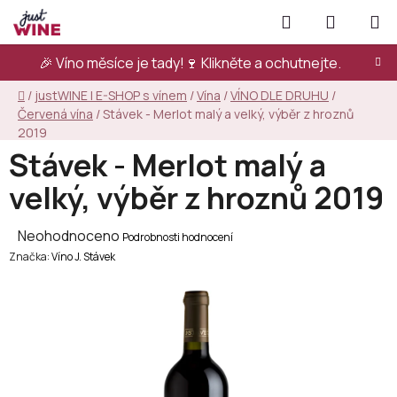
Přejít
Hledat
NÁKUPN
na
KOŠÍK
obsah
🎉 Víno měsíce je tady!🍷
Klikněte a ochutnejte.
Domů
/
justWINE | E-SHOP s vínem
/
Vína
/
VÍNO DLE DRUHU
/
Červená vína
/
Stávek - Merlot malý a velký, výběr z hroznů
2019
Stávek - Merlot malý a
velký, výběr z hroznů 2019
Průměrné
Neohodnoceno
Podrobnosti hodnocení
Značka:
hodnocení
Víno J. Stávek
produktu
je
0,0
z
5