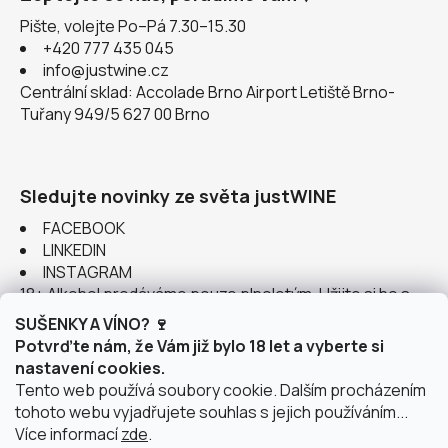
Pište, volejte Po–Pá 7.30–15.30
+420 777 435 045
info@justwine.cz
Centrální sklad: Accolade Brno Airport Letiště Brno-
Tuřany 949/5 627 00 Brno
Sledujte novinky ze světa justWINE
FACEBOOK
LINKEDIN
INSTAGRAM
18+ Alkohol prodáváme pouze plnoletým. Užijte si ho s
rozumem.
SUŠENKY A VÍNO? 🍷
Potvrďte nám, že Vám již bylo 18 let a vyberte si
nastavení cookies.
Tento web používá soubory cookie. Dalším procházením
tohoto webu vyjadřujete souhlas s jejich používáním...
Instagram
Více informací
zde
.