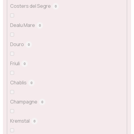
Costers del Segre
0
Dealu Mare
0
Douro
0
Friuli
0
Chablis
0
Champagne
0
Kremstal
0