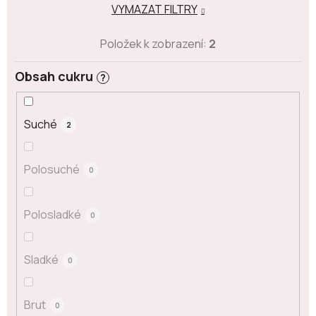
VYMAZAT FILTRY
Položek k zobrazení:
2
Obsah cukru
?
Suché
2
Polosuché
0
Polosladké
0
Sladké
0
Brut
0