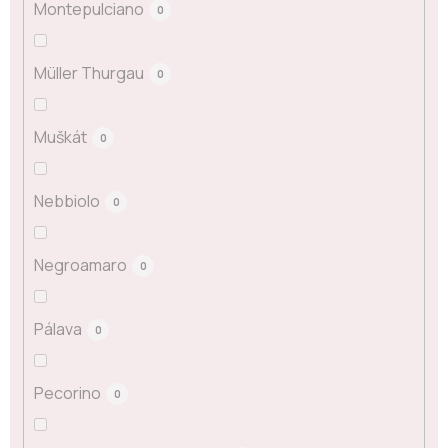
Montepulciano
0
Müller Thurgau
0
Muškát
0
Nebbiolo
0
Negroamaro
0
Pálava
0
Pecorino
0