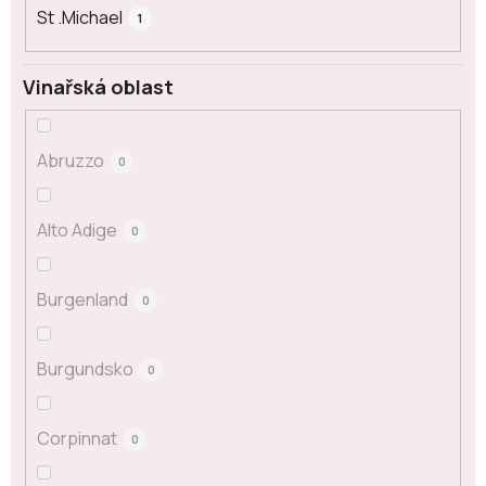
St .Michael
1
Vinařská oblast
Abruzzo
0
Alto Adige
0
Burgenland
0
Burgundsko
0
Corpinnat
0