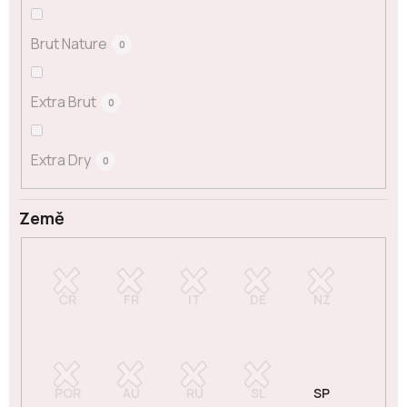
Brut Nature
0
Extra Brut
0
Extra Dry
0
Země