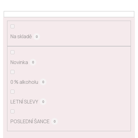
Na skladě
0
Novinka
0
0 % alkoholu
0
LETNÍ SLEVY
0
POSLEDNÍ ŠANCE
0