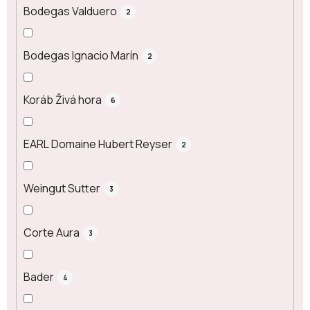
Bodegas Valduero
2
Bodegas Ignacio Marín
2
Koráb Živá hora
6
EARL Domaine Hubert Reyser
2
Weingut Sutter
3
Corte Aura
3
Bader
4