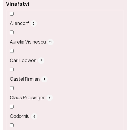
Vinařství
Allendorf
7
Aurelia Visinescu
11
Carl Loewen
7
Castel Firmian
1
Claus Preisinger
3
Codorníu
6