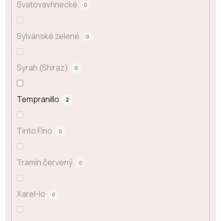
Svatovavřinecké
0
Sylvánské zelené
0
Syrah (Shiraz)
0
Tempranillo
2
Tinto Fino
0
Tramín červený
0
Xarel-lo
0