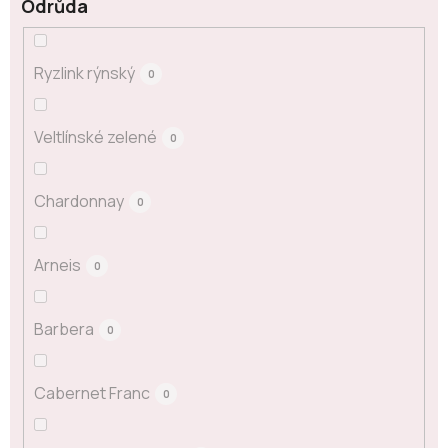
Odrůda
Ryzlink rýnský
0
Veltlínské zelené
0
Chardonnay
0
Arneis
0
Barbera
0
Cabernet Franc
0