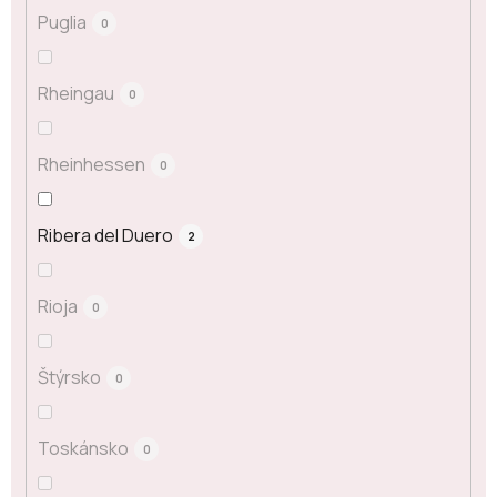
Puglia
0
Rheingau
0
Rheinhessen
0
Ribera del Duero
2
Rioja
0
Štýrsko
0
Toskánsko
0