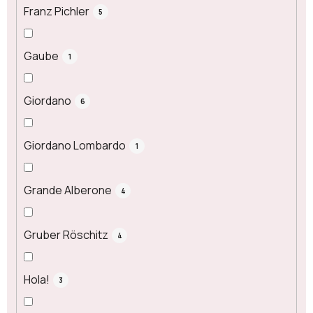
Franz Pichler
5
Gaube
1
Giordano
6
Giordano Lombardo
1
Grande Alberone
4
Gruber Röschitz
4
Hola!
3