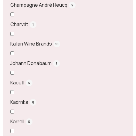
Champagne André Heucq
5
Charvát
1
Italian Wine Brands
10
Johann Donabaum
7
Kacetl
5
Kadrnka
8
Korrell
5