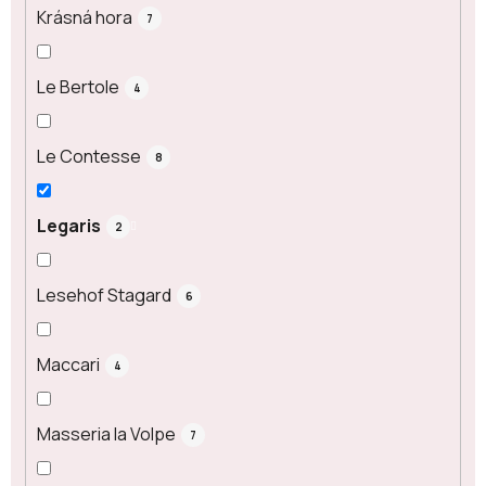
Krásná hora
7
Le Bertole
4
Le Contesse
8
Legaris
2
Lesehof Stagard
6
Maccari
4
Masseria la Volpe
7