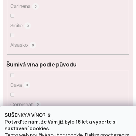
Carinena
0
Sicílie
0
Alsasko
0
Šumivá vína podle původu
Cava
0
Corpinnat
0
SUŠENKY A VÍNO? 🍷
Potvrďte nám, že Vám již bylo 18 let a vyberte si
Crémant
0
nastavení cookies.
Tento web používá soubory cookie. Dalším procházením