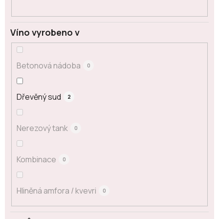
Víno vyrobeno v
Betonová nádoba
0
Dřevěný sud
2
Nerezový tank
0
Kombinace
0
Hliněná amfora / kvevri
0