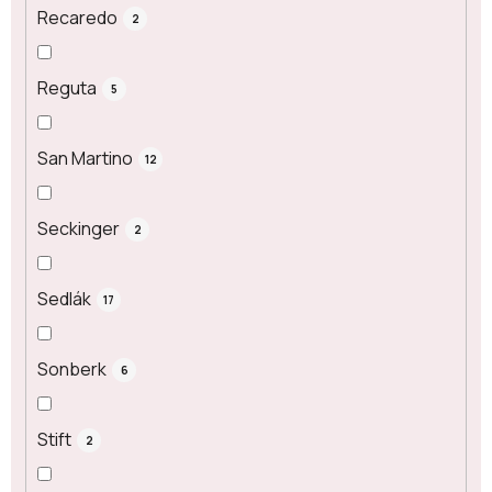
Recaredo
2
Reguta
5
San Martino
12
Seckinger
2
Sedlák
17
Sonberk
6
Stift
2