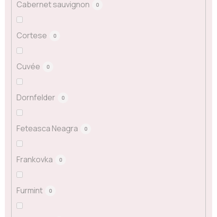
Cabernet sauvignon
0
Cortese
0
Cuvée
0
Dornfelder
0
Feteasca Neagra
0
Frankovka
0
Furmint
0