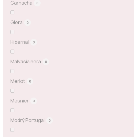
Garnacha
0
Glera
0
Hibernal
0
Malvasia nera
0
Merlot
0
Meunier
0
Modrý Portugal
0