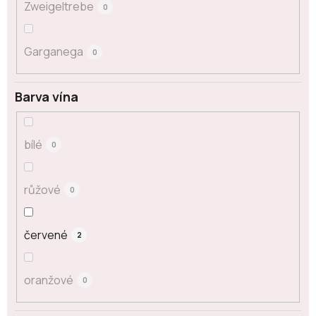
Zweigeltrebe
0
Garganega
0
Barva vína
bílé
0
růžové
0
červené
2
oranžové
0