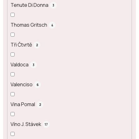
Tenute Di Donna
3
Thomas Gritsch
4
Tři Čtvrtě
2
Valdoca
3
Valenciso
6
Vina Pomal
2
Víno J. Stávek
17