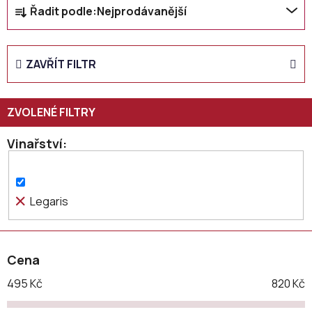
Ř
Řadit podle:
Nejprodávanější
a
z
e
ZAVŘÍT FILTR
n
í
p
r
o
Vinařství
d
u
k
Legaris
t
ů
Cena
495
Kč
820
Kč