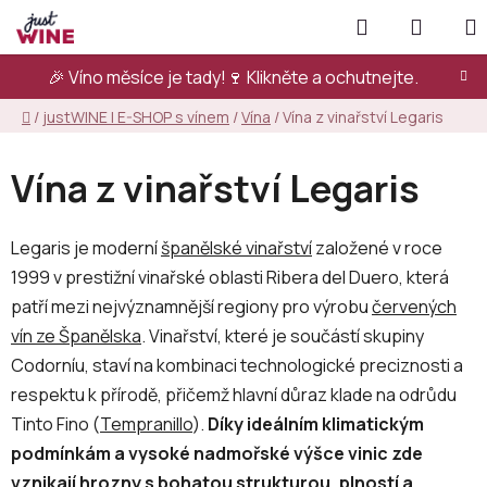
Přejít
Hledat
NÁKUP
na
KOŠÍK
obsah
🎉 Víno měsíce je tady!🍷
Klikněte a ochutnejte.
Domů
/
justWINE | E-SHOP s vínem
/
Vína
/
Vína z vinařství Legaris
Vína z vinařství Legaris
Legaris je moderní
španělské vinařství
založené v roce
1999 v prestižní vinařské oblasti Ribera del Duero, která
patří mezi nejvýznamnější regiony pro výrobu
červených
vín ze Španělska
. Vinařství, které je součástí skupiny
Codorníu, staví na kombinaci technologické preciznosti a
respektu k přírodě, přičemž hlavní důraz klade na odrůdu
Tinto Fino (
Tempranillo
).
Díky ideálním klimatickým
podmínkám a vysoké nadmořské výšce vinic zde
vznikají hrozny s bohatou strukturou, plností a