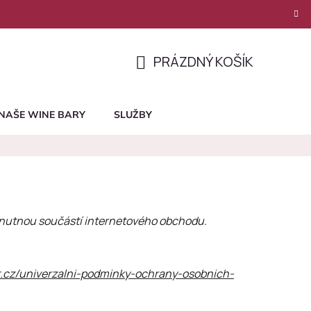
PRÁZDNÝ KOŠÍK
NÁKUPNÍ
KOŠÍK
NAŠE WINE BARY
SLUŽBY
 nutnou součástí internetového obchodu.
t.cz/univerzalni-podminky-ochrany-osobnich-