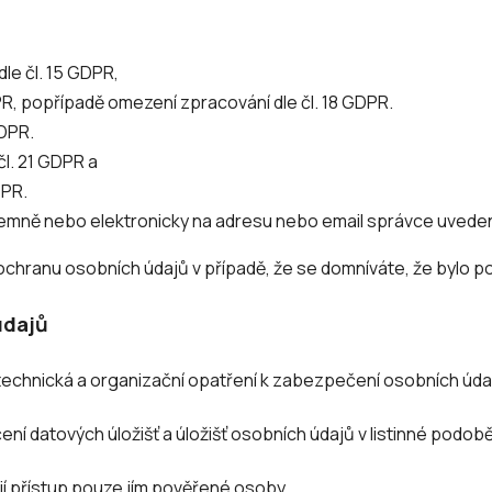
le čl. 15 GDPR,
PR, popřípadě omezení zpracování dle čl. 18 GDPR.
GDPR.
čl. 21 GDPR a
DPR.
mně nebo elektronicky na adresu nebo email správce uvedený v
 ochranu osobních údajů v případě, že se domníváte, že bylo 
údajů
á technická a organizační opatření k zabezpečení osobních úda
ení datových úložišť a úložišť osobních údajů v listinné podob
jí přístup pouze jím pověřené osoby.