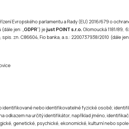
nařízení Evropského parlamentu a Rady (EU) 2016/679 o ochran
(dále jen: „
GDPR
”) je
just P​OINT s.r.o.
Olomoucká 1181/89, 627
 spis. zn. C86604, Fio banka, a.s.: 2200737938/2010
(dále jen:
ovice
o identifikované nebo identifikovatelné fyzické osobě; identi
a odkazem na určitý identifikátor, například jméno, identifikačn
ologické, genetické, psychické, ekonomické, kulturní nebo spol