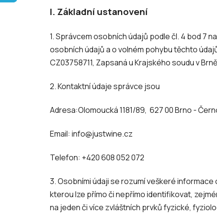
I.
Základní ustanovení
1. Správcem osobních údajů podle čl. 4 bod 7 
osobních údajů a o volném pohybu těchto údajů 
CZ03758711, Zapsaná u Krajského soudu v Brně,
2. Kontaktní údaje správce jsou
Adresa:
Olomoucká 1181/89, 627 00 Brno - Čern
Email: info@justwine.cz
Telefon: +420 608 052 072
3. Osobními údaji se rozumí veškeré informace 
kterou lze přímo či nepřímo identifikovat, zejmén
na jeden či více zvláštních prvků fyzické, fyzi