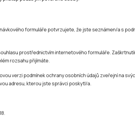
návkového formuláře potvrzujete, že jste seznámen/a s podm
 souhlasu prostřednictvím internetového formuláře. Zaškrtnut
lém rozsahu přijímáte.
Novou verzi podmínek ochrany osobních údajů zveřejní na svý
vou adresu, kterou jste správci poskytl/a.
18.