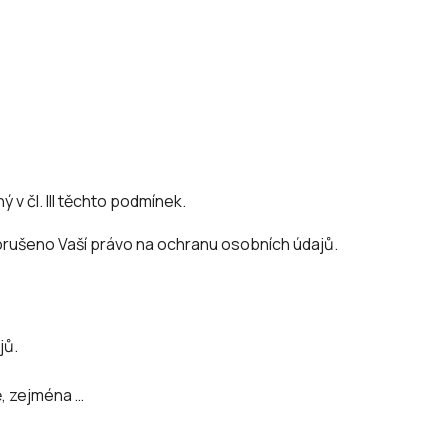
 čl. III těchto podmínek.
porušeno Vaší právo na ochranu osobních údajů.
jů.
ě, zejména …