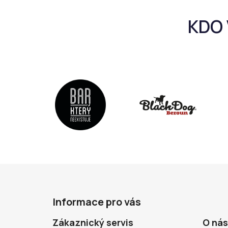
Z
á
Informace pro vás
p
a
Zákaznický servis
O nás