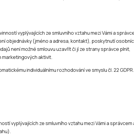
ovinností vyplývajících ze smluvního vztahu mezi Vámi a sprá
zení objednávky (jméno a adresa, kontakt), poskytnutí osobní
ajů není možné smlouvu uzavřít či jí ze strany správce plnit,
h marketingových aktivit.
tomatickému individuálnímu rozhodování ve smyslu čl. 22 GDPR
ostí vyplývajících ze smluvního vztahu mezi Vámi a správcem 
ahu).