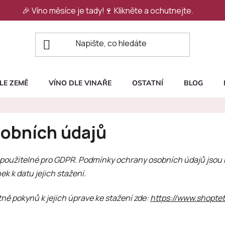
🎉 Víno měsíce je tady!🍷
Klikněte a ochutnejte.
LE ZEMĚ
VÍNO DLE VINAŘE
OSTATNÍ
BLOG
obních údajů
 použitelné pro GDPR. Podmínky ochrany osobních údajů jsou
k k datu jejich stažení.
ě pokynů k jejich úprave ke stažení zde:
https://www.shopte