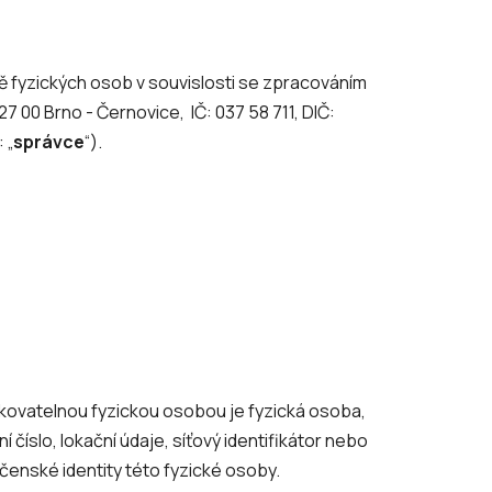
ě fyzických osob v souvislosti se zpracováním
 00 Brno - Černovice, IČ: 037 58 711, DIČ:
 „
správce
“).
fikovatelnou fyzickou osobou je fyzická osoba,
í číslo, lokační údaje, síťový identifikátor nebo
ečenské identity této fyzické osoby.