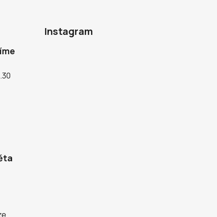
Instagram
díme
5.30
ěta
ze