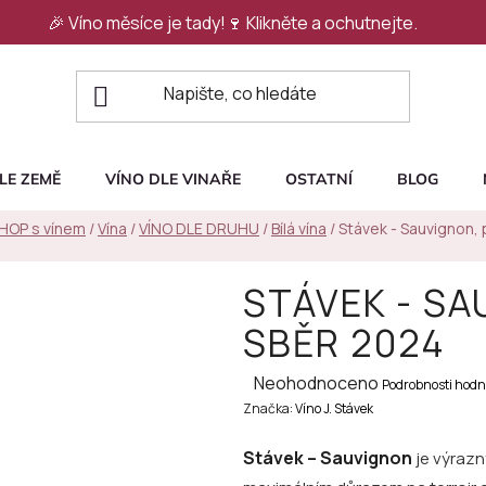
🎉 Víno měsíce je tady!🍷
Klikněte a ochutnejte.
LE ZEMĚ
VÍNO DLE VINAŘE
OSTATNÍ
BLOG
SHOP s vínem
/
Vína
/
VÍNO DLE DRUHU
/
Bílá vína
/
Stávek - Sauvignon, 
STÁVEK - SA
SBĚR 2024
Průměrné
Neohodnoceno
Podrobnosti hodn
Značka:
hodnocení
Víno J. Stávek
produktu
Stávek – Sauvignon
je výrazn
je