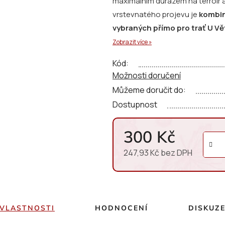
maximálním důrazem na terroir a d
0,0
vrstevnatého projevu je
kombin
z
vybraných přímo pro trať U Vě
5
proměnlivé aroma.
Zobrazit více »
hvězdiček.
Kód:
Ve vůni se objevují
tóny citrusů
Možnosti doručení
bylin,
podpořené chladnou mace
Můžeme doručit do:
hloubku
.
V chuti je
suché, struk
Dostupnost
zakomponovanou kyselinou a 
podtrhuje
částečné zrání v a
300 Kč
247,93 Kč bez DPH
Měrná cena:
VLASTNOSTI
HODNOCENÍ
DISKUZ