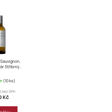
 Sauvignon,
ěr Stříbrný
rk 2024
em
(10 ks)
Kč bez DPH
0 Kč