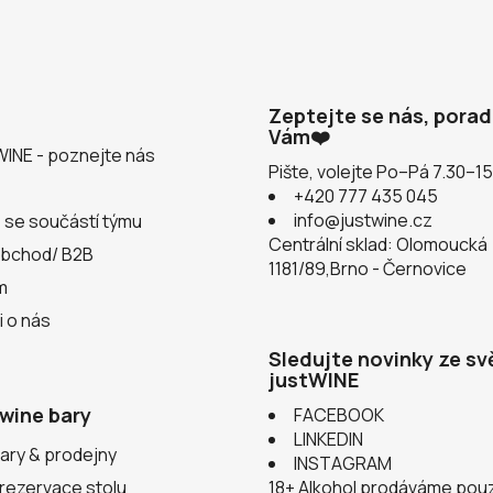
Zeptejte se nás, pora
Vám❤️
WINE - poznejte nás
Pište, volejte Po–Pá 7.30–1
+420 777 435 045
info@justwine.cz
 se součástí týmu
Centrální sklad: Olomoucká
obchod/ B2B
1181/89,Brno - Černovice
m
i o nás
Sledujte novinky ze sv
justWINE
wine bary
FACEBOOK
LINKEDIN
ary & prodejny
INSTAGRAM
 rezervace stolu
18+ Alkohol prodáváme pou