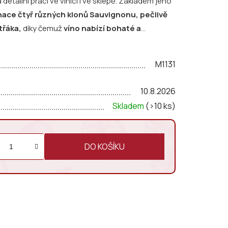
etailní práci ve vinici i ve sklepě. Základem jeho
ace čtyř různých klonů Sauvignonu, pečlivě
třáka,
díky čemuž
víno nabízí bohaté a
M1131
, angreštu, bílého rybízu a jemných
rací slupek, která dodává vínu aromatickou
10.8.2026
turované a dlouhé, s výraznou, ale krásně
Skladem
(>10 ks)
zřetelnou mineralitou
, kterou
kátových a dubových sudech.
DO KOŠÍKU
E