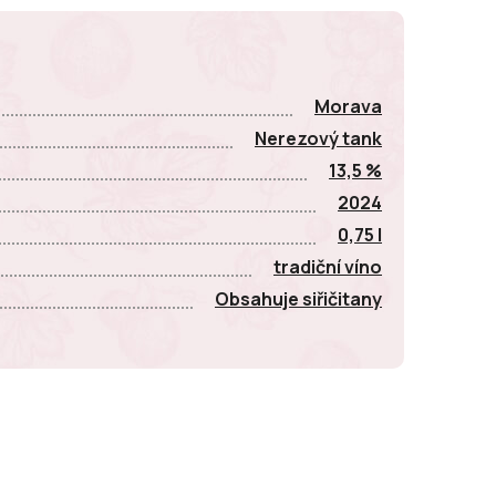
Morava
Nerezový tank
13,5 %
2024
0,75 l
tradiční víno
Obsahuje siřičitany