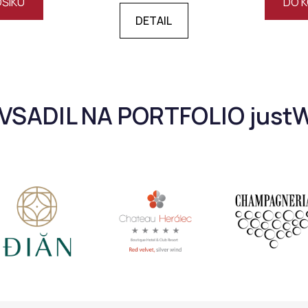
OŠÍKU
DO K
DETAIL