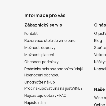
Z
á
Informace pro vás
p
a
Zákaznický servis
O nás
t
Kontakt
O just
í
Rezervace stolu do wine baru
Blog
Možnosti dopravy
Staňte
Možnosti placení
Velko
Obchodní podmínky
Náš tý
Podmínky ochrany osobních údajů
Napsal
Hodnocení obchodu
Ohodnoťte nákup
Proč nakupovat vína na justWINE?
Naše 
Nejčastější dotazy - FAQ
Wine b
Napište nám
Online