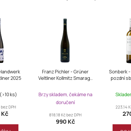
 Handwerk
Franz Pichler - Grüner
Sonberk -
tliner 2025
Veltliner Kollmitz Smaragd
pozdní sb
2024
Sonbe
(>10 ks)
Brzy skladem, čekáme na
Sklad
doručení
 bez DPH
223,14 
 Kč
27
818,18 Kč bez DPH
990 Kč