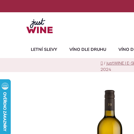
Přejít
na
obsah
LETNÍ SLEVY
VÍNO DLE DRUHU
VÍNO D
Domů
/
justWINE | E-
2024