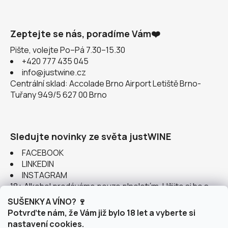
Zeptejte se nás, poradíme Vám❤️
Pište, volejte Po–Pá 7.30–15.30
+420 777 435 045
info@justwine.cz
Centrální sklad: Accolade Brno Airport Letiště Brno-
Tuřany 949/5 627 00 Brno
Sledujte novinky ze světa justWINE
FACEBOOK
LINKEDIN
INSTAGRAM
18+ Alkohol prodáváme pouze plnoletým. Užijte si ho s
rozumem.
SUŠENKY A VÍNO? 🍷
Potvrďte nám, že Vám již bylo 18 let a vyberte si
nastavení cookies.