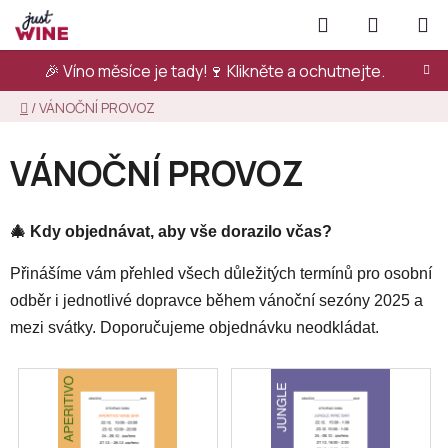
Přejít
Hledat
NÁKUPN
na
KOŠÍK
obsah
🎉 Víno měsíce je tady!🍷
Klikněte a ochutnejte.
Domů
/
VÁNOČNÍ PROVOZ
VÁNOČNÍ PROVOZ
🎄 Kdy objednávat, aby vše dorazilo včas?
Přinášíme vám přehled všech důležitých termínů pro osobní
odběr i jednotlivé dopravce během vánoční sezóny 2025 a
mezi svátky. Doporučujeme objednávku neodkládat.