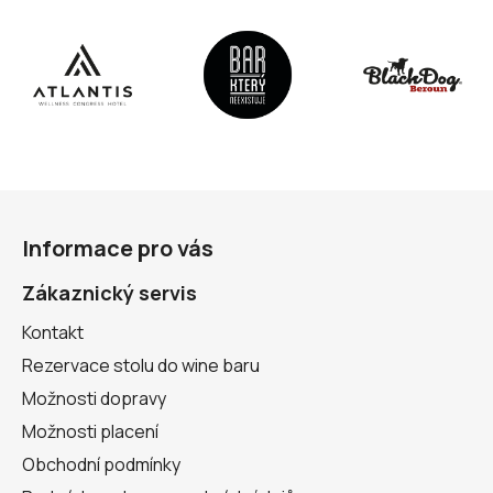
Z
á
Informace pro vás
p
a
Zákaznický servis
t
Kontakt
í
Rezervace stolu do wine baru
Možnosti dopravy
Možnosti placení
Obchodní podmínky