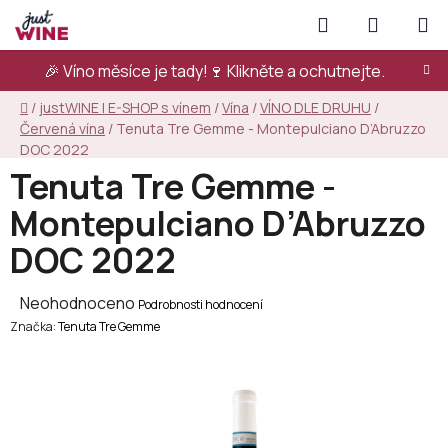
Přejít
Hledat
NÁKUPN
na
KOŠÍK
obsah
🎉 Víno měsíce je tady!🍷
Klikněte a ochutnejte.
Domů
/
justWINE | E-SHOP s vínem
/
Vína
/
VÍNO DLE DRUHU
/
Červená vína
/
Tenuta Tre Gemme - Montepulciano D’Abruzzo
DOC 2022
Tenuta Tre Gemme -
Montepulciano D’Abruzzo
DOC 2022
Průměrné
Neohodnoceno
Podrobnosti hodnocení
Značka:
hodnocení
Tenuta Tre Gemme
produktu
je
0,0
z