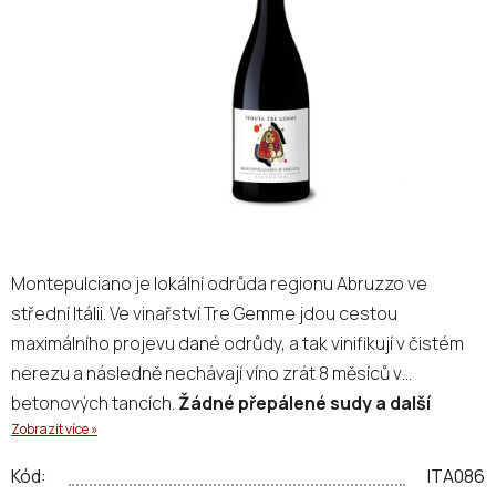
5
hvězdiček.
Montepulciano je lokální odrůda regionu Abruzzo ve
střední Itálii. Ve vinařství Tre Gemme jdou cestou
maximálního projevu dané odrůdy, a tak vinifikují v čistém
nerezu a následně nechávají víno zrát 8 měsíců v
betonových tancích.
Žádné přepálené sudy a další
Zobrazit více »
nesmysly. Krásně čisté, šťavnaté a ovocné víno, které
se velmi dopře pije a skvěle doplní spoustu jídel.
Kód:
ITA086
Odpočiňte si od přísného Nebbiola z Piemontu a hutných