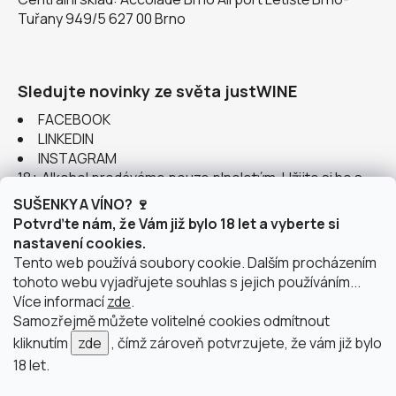
Tuřany 949/5 627 00 Brno
Sledujte novinky ze světa justWINE
FACEBOOK
LINKEDIN
INSTAGRAM
18+ Alkohol prodáváme pouze plnoletým. Užijte si ho s
rozumem.
SUŠENKY A VÍNO? 🍷
Potvrďte nám, že Vám již bylo 18 let a vyberte si
nastavení cookies.
Tento web používá soubory cookie. Dalším procházením
tohoto webu vyjadřujete souhlas s jejich používáním...
Instagram
Více informací
zde
.
Samozřejmě můžete volitelné cookies odmítnout
kliknutím
zde
, čímž zároveň potvrzujete, že vám již bylo
18 let.