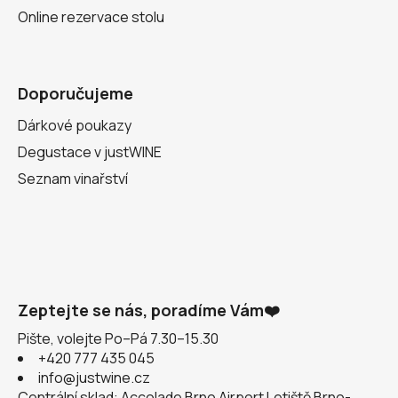
Online rezervace stolu
Doporučujeme
Dárkové poukazy
Degustace v justWINE
Seznam vinařství
Zeptejte se nás, poradíme Vám❤️
Pište, volejte Po–Pá 7.30–15.30
+420 777 435 045
info@justwine.cz
Centrální sklad: Accolade Brno Airport Letiště Brno-