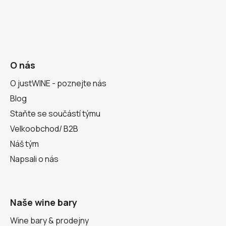
O nás
O justWINE - poznejte nás
Blog
Staňte se součástí týmu
Velkoobchod/ B2B
Náš tým
Napsali o nás
Naše wine bary
Wine bary & prodejny