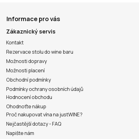
Z
á
Informace pro vás
p
a
Zákaznický servis
t
Kontakt
í
Rezervace stolu do wine baru
Možnosti dopravy
Možnosti placení
Obchodní podmínky
Podmínky ochrany osobních údajů
Hodnocení obchodu
Ohodnoťte nákup
Proč nakupovat vína na justWINE?
Nejčastější dotazy - FAQ
Napište nám