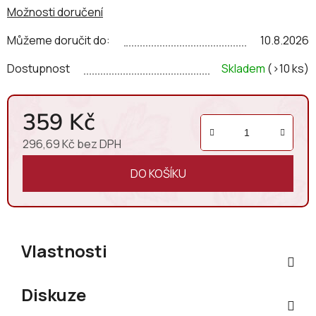
Možnosti doručení
Toskánských vín. Tenhle region je skrytý poklad Itálie.
Můžeme doručit do:
10.8.2026
Dostupnost
Skladem
(>10 ks)
359 Kč
296,69 Kč bez DPH
Měrná cena:
DO KOŠÍKU
Vlastnosti
Diskuze