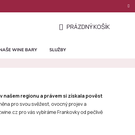
PRÁZDNÝ KOŠÍK
NÁKUPNÍ
KOŠÍK
NAŠE WINE BARY
SLUŽBY
 v našem regionu a právem si získala pověst
něna pro svou svěžest, ovocný projev a
twine.cz pro vás vybíráme Frankovky od pečlivě