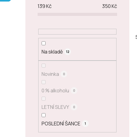
p
139
Kč
350
Kč
a
n
e
l
Na skladě
12
Novinka
0
0 % alkoholu
0
LETNÍ SLEVY
0
POSLEDNÍ ŠANCE
1