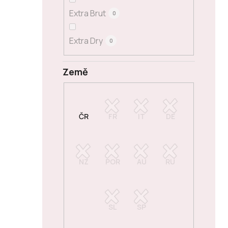
Extra Brut
0
Extra Dry
0
Země