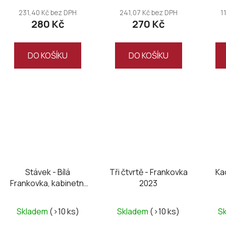
t
231,40 Kč bez DPH
241,07 Kč bez DPH
1
ů
280 Kč
270 Kč
DO KOŠÍKU
DO KOŠÍKU
Stávek - Bílá
Tři čtvrtě - Frankovka
Ka
Frankovka, kabinetní
2023
2025
Skladem
(>10 ks)
Skladem
(>10 ks)
S