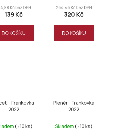
14,88 Kč bez DPH
264,46 Kč bez DPH
139 Kč
320 Kč
DO KOŠÍKU
DO KOŠÍKU
cetl - Frankovka
Plenér - Frankovka
2022
2022
kladem
(>10 ks)
Skladem
(>10 ks)