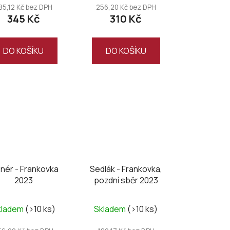
85,12 Kč bez DPH
256,20 Kč bez DPH
345 Kč
310 Kč
DO KOŠÍKU
DO KOŠÍKU
enér - Frankovka
Sedlák - Frankovka,
2023
pozdní sběr 2023
kladem
(>10 ks)
Skladem
(>10 ks)