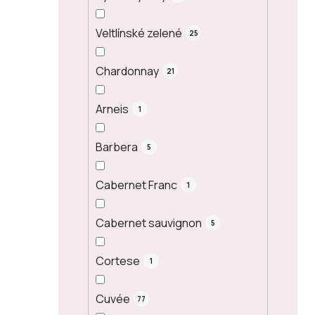
Veltlínské zelené
25
Chardonnay
21
Arneis
1
Barbera
5
Cabernet Franc
1
Cabernet sauvignon
5
Cortese
1
Cuvée
77