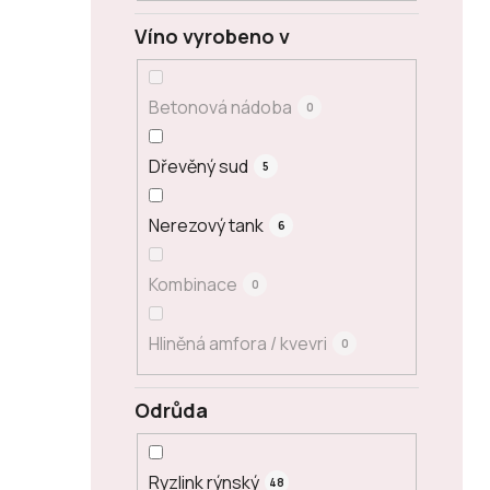
Víno vyrobeno v
Betonová nádoba
0
Dřevěný sud
5
Nerezový tank
6
Kombinace
0
Hliněná amfora / kvevri
0
Odrůda
Ryzlink rýnský
48