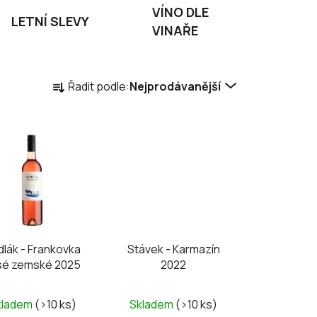
VÍNO DLE
LETNÍ SLEVY
VINAŘE
Ř
Řadit podle:
Nejprodávanější
a
z
e
n
í
p
r
o
d
dlák - Frankovka
Stávek - Karmazín
u
sé zemské 2025
2022
k
t
kladem
(>10 ks)
Skladem
(>10 ks)
ů