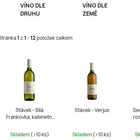
VÍNO DLE
VÍNO DLE
DRUHU
ZEMĚ
Stránka
1
z
1
-
12
položek celkem
V
ý
p
i
s
p
r
Stávek - Bílá
Stávek - Verjus
Se
o
Frankovka, kabinetní
ro
d
2024
u
Skladem
(>10 ks)
Skladem
(>10 ks)
S
k