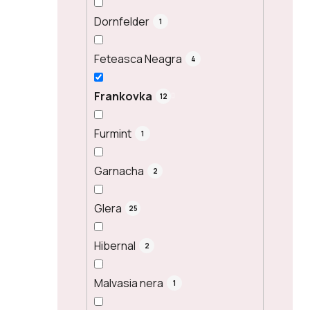
Dornfelder
1
Feteasca Neagra
4
Frankovka
12
Furmint
1
Garnacha
2
Glera
25
Hibernal
2
Malvasia nera
1