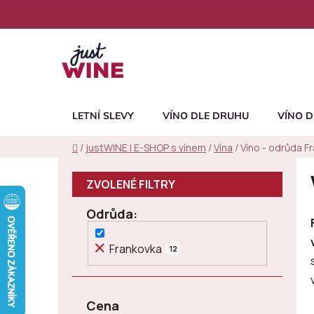
Přejít
na
obsah
LETNÍ SLEVY
VÍNO DLE DRUHU
VÍNO D
Domů
/
justWINE | E-SHOP s vínem
/
Vína
/
Víno - odrůda F
P
o
s
Odrůda
t
r
Frankovka
12
a
n
n
Cena
í