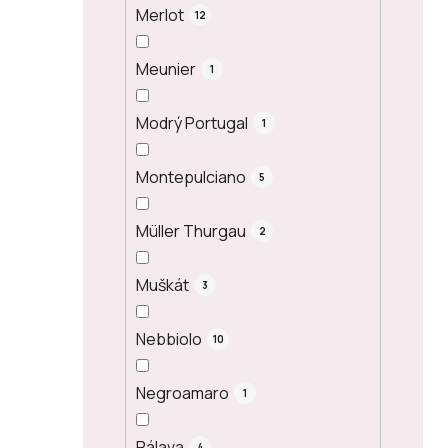
Merlot
12
Meunier
1
Modrý Portugal
1
Montepulciano
5
Müller Thurgau
2
Muškát
3
Nebbiolo
10
Negroamaro
1
Pálava
4