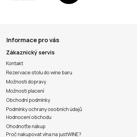
Z
á
Informace pro vás
p
a
Zákaznický servis
t
Kontakt
í
Rezervace stolu do wine baru
Možnosti dopravy
Možnosti placení
Obchodní podmínky
Podmínky ochrany osobních údajů
Hodnocení obchodu
Ohodnoťte nákup
Proč nakupovat vína na justWINE?