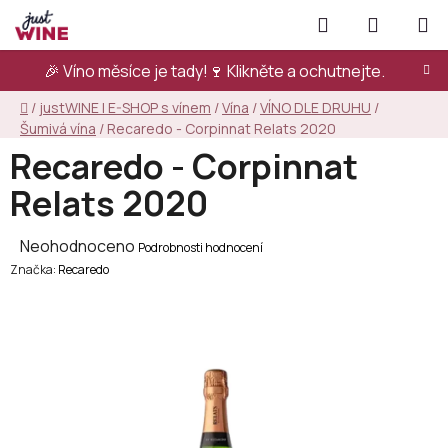
Přejít
Hledat
NÁKUPN
na
KOŠÍK
obsah
🎉 Víno měsíce je tady!🍷
Klikněte a ochutnejte.
Domů
/
justWINE | E-SHOP s vínem
/
Vína
/
VÍNO DLE DRUHU
/
Šumivá vína
/
Recaredo - Corpinnat Relats 2020
Recaredo - Corpinnat
Relats 2020
Průměrné
Neohodnoceno
Podrobnosti hodnocení
Značka:
hodnocení
Recaredo
produktu
je
0,0
z
5
hvězdiček.