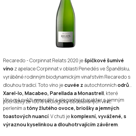
Recaredo - Corpinnat Relats 2020 je
špičkové šumivé
víno
z apelace Corpinnat v oblasti Penedés ve Španělsku,
vyráběné rodinným biodynamickým vinařstvím Recaredo s
dlouhou tradicí. Toto víno je
cuvée
z
autochtonních
odrůd
Xarel-lo, Macabeo, Parellada a Monastrell
, které
Víno má svěží, minerální a elegantní charakter s jemným
pocházejí ze 100% ekologicky obdělávaných vinic.
perlením a
tóny žlutého ovoce, briošky a jemných
toastových nuancí
. V chuti je
komplexní, vyvážené, s
výraznou kyselinkou a dlouhotrvajícím závěrem
.