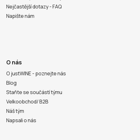
Nejčastější dotazy - FAQ
Napište nám
O nás
O justWINE - poznejte nás
Blog
Staňte se součástí týmu
Velkoobchod/ B2B
Náš tým
Napsali o nás