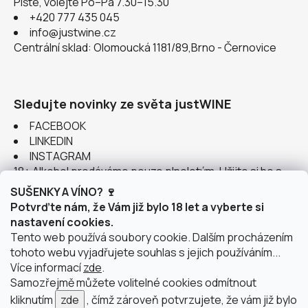
Pište, volejte Po–Pá 7.30–15.30
+420 777 435 045
info@justwine.cz
Centrální sklad: Olomoucká 1181/89,Brno - Černovice
Sledujte novinky ze světa justWINE
FACEBOOK
LINKEDIN
INSTAGRAM
18+ Alkohol prodáváme pouze plnoletým. Užijte si ho s
rozumem.
SUŠENKY A VÍNO? 🍷
Potvrďte nám, že Vám již bylo 18 let a vyberte si
nastavení cookies.
Tento web používá soubory cookie. Dalším procházením
tohoto webu vyjadřujete souhlas s jejich používáním...
Instagram
Více informací
zde
.
Samozřejmě můžete volitelné cookies odmítnout
kliknutím
zde
, čímž zároveň potvrzujete, že vám již bylo