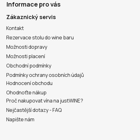
Informace pro vás
p
a
Zákaznický servis
t
Kontakt
í
Rezervace stolu do wine baru
Možnosti dopravy
Možnosti placení
Obchodní podmínky
Podmínky ochrany osobních údajů
Hodnocení obchodu
Ohodnoťte nákup
Proč nakupovat vína na justWINE?
Nejčastější dotazy - FAQ
Napište nám