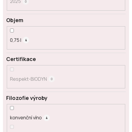
2025
0
Objem
0,75 l
4
Certifikace
Respekt-BIODYN
0
Filozofie výroby
konvenční víno
4