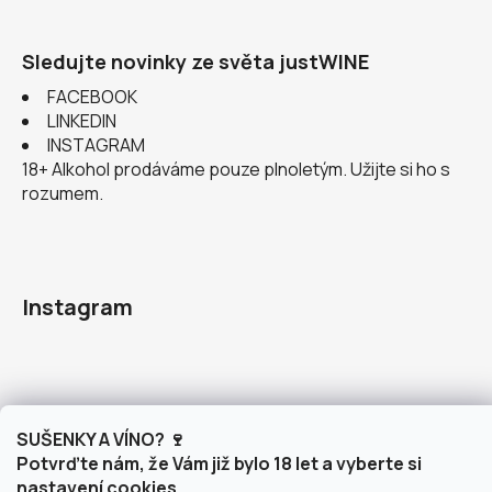
Sledujte novinky ze světa justWINE
FACEBOOK
LINKEDIN
INSTAGRAM
18+ Alkohol prodáváme pouze plnoletým. Užijte si ho s
rozumem.
Instagram
SUŠENKY A VÍNO? 🍷
doprava po Brně
2 výdejní místa v Brně
Potvrďte nám, že Vám již bylo 18 let a vyberte si
nastavení cookies.