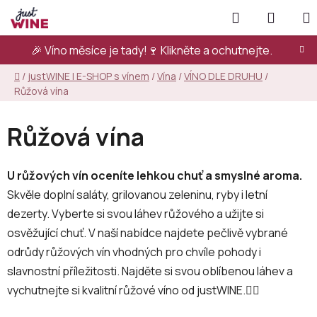
Přejít
Hledat
NÁKUP
na
KOŠÍK
obsah
🎉 Víno měsíce je tady!🍷
Klikněte a ochutnejte.
Domů
/
justWINE | E-SHOP s vínem
/
Vína
/
VÍNO DLE DRUHU
/
Růžová vína
Růžová vína
U růžových vín oceníte lehkou chuť a smyslné aroma.
Skvěle doplní saláty, grilovanou zeleninu, ryby i letní
dezerty. Vyberte si svou láhev růžového a užijte si
osvěžující chuť. V naší nabídce najdete pečlivě vybrané
odrůdy růžových vín vhodných pro chvíle pohody i
slavnostní příležitosti. Najděte si svou oblíbenou láhev a
vychutnejte si kvalitní růžové víno od justWINE.👇🏻