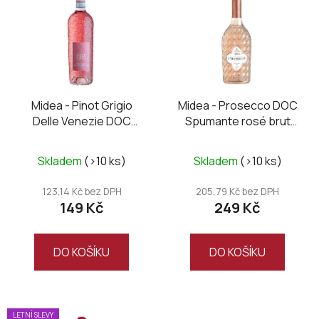
p
i
s
p
r
o
Midea - Pinot Grigio
Midea - Prosecco DOC
Delle Venezie DOC
Spumante rosé brut
d
rosé 2025
2024
u
k
Skladem
(>10 ks)
Skladem
(>10 ks)
t
123,14 Kč bez DPH
205,79 Kč bez DPH
ů
149 Kč
249 Kč
DO KOŠÍKU
DO KOŠÍKU
LETNÍ SLEVY