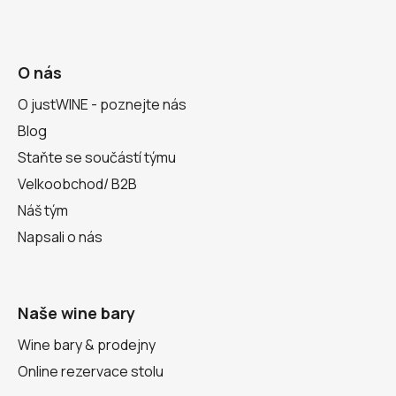
O nás
O justWINE - poznejte nás
Blog
Staňte se součástí týmu
Velkoobchod/ B2B
Náš tým
Napsali o nás
Naše wine bary
Wine bary & prodejny
Online rezervace stolu