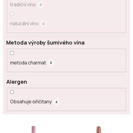
tradiční víno
0
naturální víno
0
Metoda výroby šumivého vína
metoda charmat
2
Alergen
Obsahuje siřičitany
4
V
ý