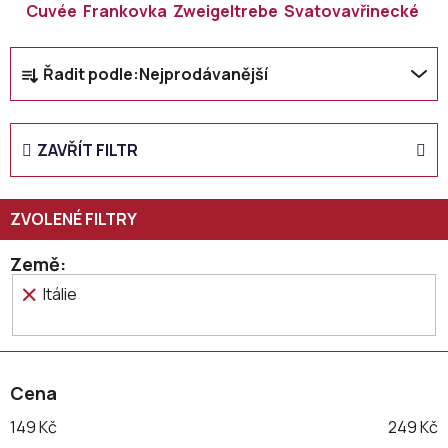
Cuvée
Frankovka
Zweigeltrebe
Svatovavřinecké
Ř
Řadit podle:
Nejprodávanější
a
z
e
ZAVŘÍT FILTR
n
í
p
r
o
Země
d
Itálie
u
k
t
ů
Cena
149
Kč
249
Kč