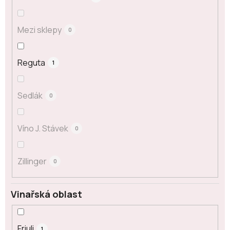
Mezi sklepy
0
Reguta
1
Sedlák
0
Víno J. Stávek
0
Zillinger
0
Vinařská oblast
Friuli
1