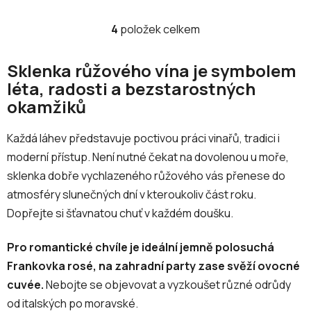
4
položek celkem
O
v
l
Sklenka růžového vína je symbolem
á
léta, radosti a bezstarostných
d
okamžiků
a
c
Každá láhev představuje poctivou práci vinařů, tradici i
í
p
moderní přístup. Není nutné čekat na dovolenou u moře,
r
sklenka dobře vychlazeného růžového vás přenese do
v
atmosféry slunečných dní v kteroukoliv část roku.
k
Dopřejte si šťavnatou chuť v každém doušku.
y
v
Pro romantické chvíle je ideální jemně polosuchá
ý
p
Frankovka rosé, na zahradní party zase svěží ovocné
i
cuvée.
Nebojte se objevovat a vyzkoušet různé odrůdy
s
od italských po moravské.
u