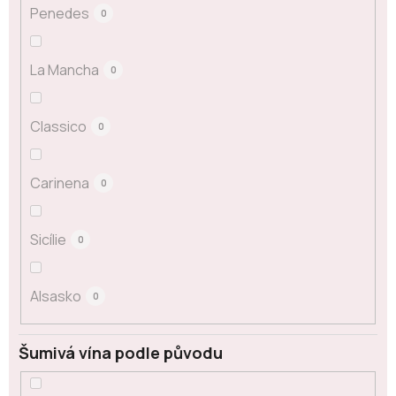
Penedes
0
La Mancha
0
Classico
0
Carinena
0
Sicílie
0
Alsasko
0
Šumivá vína podle původu