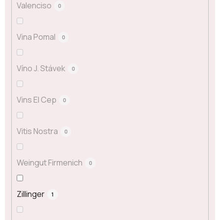
Valenciso
0
Vina Pomal
0
Víno J. Stávek
0
Vins El Cep
0
Vitis Nostra
0
Weingut Firmenich
0
Zillinger
1