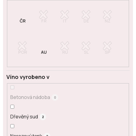
Víno vyrobeno v
Betonová nádoba
0
Dřevěný sud
2