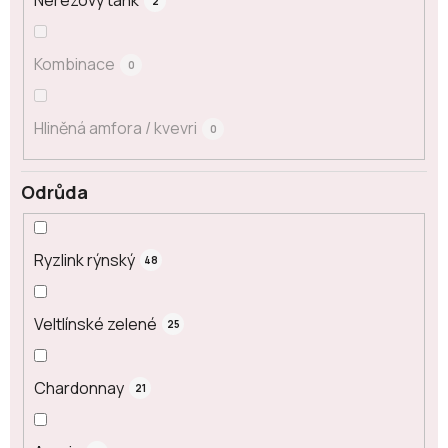
Nerezový tank
2
Kombinace
0
Hliněná amfora / kvevri
0
Odrůda
Ryzlink rýnský
48
Veltlínské zelené
25
Chardonnay
21