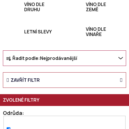
VÍNO DLE
VÍNO DLE
DRUHU
ZEMĚ
VÍNO DLE
LETNÍ SLEVY
VINAŘE
Ř
Řadit podle:
Nejprodávanější
a
z
e
ZAVŘÍT FILTR
n
í
p
r
o
Odrůda
d
u