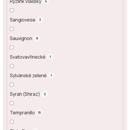
Ryzlink Vlašský
4
Sangiovese
3
Sauvignon
9
Svatovavřinecké
1
Sylvánské zelené
1
Syrah (Shiraz)
2
Tempranillo
15