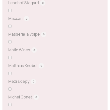
Lesehof Stagard
0
Maccari
0
Masseria la Volpe
0
Matic Wines
0
Matthias Knebel
0
Mezi sklepy
0
Michel Gonet
0