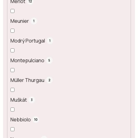
Merlot
12
Meunier
1
Modrý Portugal
1
Montepulciano
5
Müller Thurgau
2
Muškát
3
Nebbiolo
10