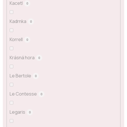
Kacetl
0
Kadrnka
0
Korrell
0
Krásná hora
0
Le Bertole
0
Le Contesse
0
Legaris
0