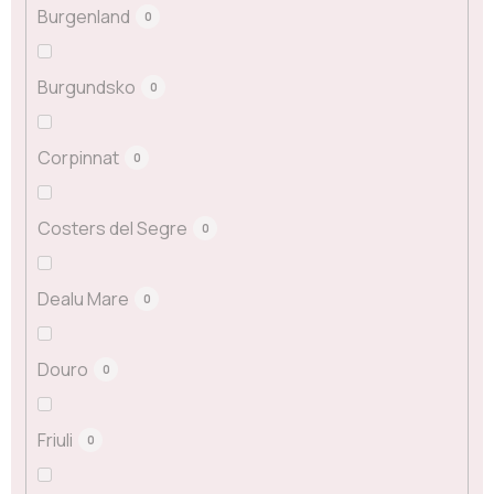
Burgenland
0
Burgundsko
0
Corpinnat
0
Costers del Segre
0
Dealu Mare
0
Douro
0
Friuli
0