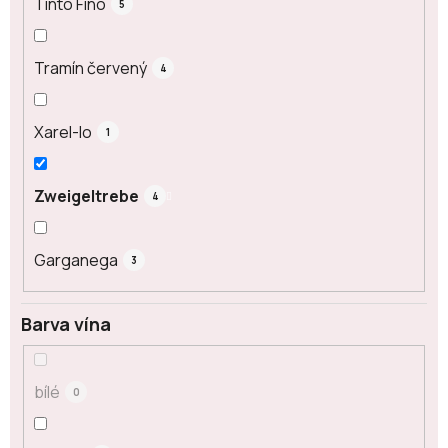
Tinto Fino
5
Tramín červený
4
Xarel-lo
1
Zweigeltrebe
4
Garganega
3
Barva vína
bílé
0