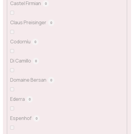
Castel Firmian
0
Claus Preisinger
0
Codorníu
0
Di Camillo
0
Domaine Bersan
0
Ederra
0
Espenhof
0