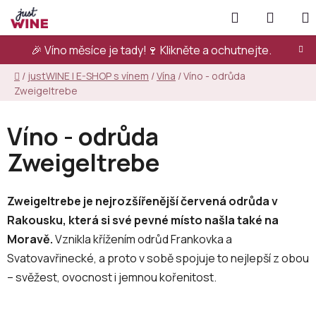
Přejít
Hledat
NÁKUP
na
KOŠÍK
obsah
🎉 Víno měsíce je tady!🍷
Klikněte a ochutnejte.
Domů
/
justWINE | E-SHOP s vínem
/
Vína
/
Víno - odrůda
Zweigeltrebe
Víno - odrůda
Zweigeltrebe
Zweigeltrebe je nejrozšířenější červená odrůda v
Rakousku, která si své pevné místo našla také na
Moravě.
Vznikla křížením odrůd Frankovka a
Svatovavřinecké, a proto v sobě spojuje to nejlepší z obou
– svěžest, ovocnost i jemnou kořenitost.