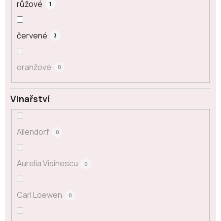
růžové
1
červené
3
oranžové
0
Vinařství
Allendorf
0
Aurelia Visinescu
0
Carl Loewen
0