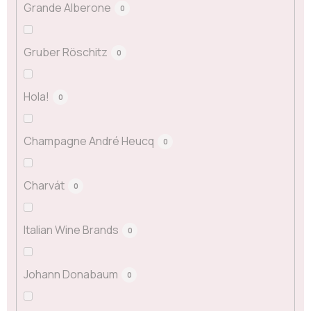
Grande Alberone
0
Gruber Röschitz
0
Hola!
0
Champagne André Heucq
0
Charvát
0
Italian Wine Brands
0
Johann Donabaum
0