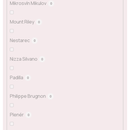
Mikrosvín Mikulov
0
Mount Riley
0
Nestarec
0
Nizza Silvano
0
Padilla
0
Philippe Brugnon
0
Plenér
0