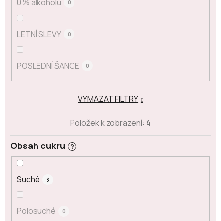
0 % alkoholu
0
LETNÍ SLEVY
0
POSLEDNÍ ŠANCE
0
VYMAZAT FILTRY
Položek k zobrazení:
4
Obsah cukru
?
Suché
3
Polosuché
0