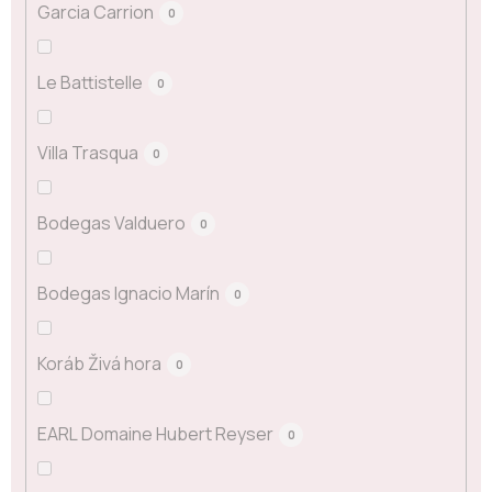
Garcia Carrion
0
Le Battistelle
0
Villa Trasqua
0
Bodegas Valduero
0
Bodegas Ignacio Marín
0
Koráb Živá hora
0
EARL Domaine Hubert Reyser
0