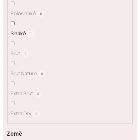
Polosladké
0
Sladké
1
Brut
0
Brut Nature
0
Extra Brut
0
Extra Dry
0
Země