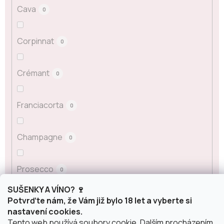
Cava
0
Corpinnat
0
Crémant
0
Franciacorta
0
Champagne
0
Prosecco
0
SUŠENKY A VÍNO? 🍷
Potvrďte nám, že Vám již bylo 18 let a vyberte si
Sekt
0
nastavení cookies.
Tento web používá soubory cookie. Dalším procházením