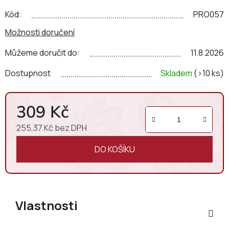
chemických zásahů, s minimálním používáním síry.
Díky
Kód:
PRO057
metodě Charmat zachovává čistotu a intenzitu
Možnosti doručení
ovocných tónů.
Můžeme doručit do:
11.8.2026
Dostupnost
Skladem
(>10 ks)
309 Kč
255,37 Kč bez DPH
Měrná cena:
DO KOŠÍKU
Vlastnosti