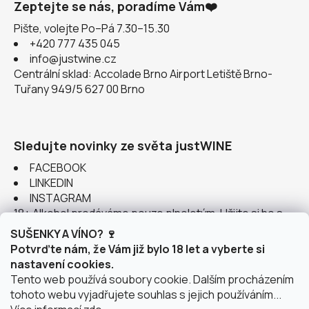
Zeptejte se nás, poradíme Vám❤️
Pište, volejte Po–Pá 7.30–15.30
+420 777 435 045
info@justwine.cz
Centrální sklad: Accolade Brno Airport Letiště Brno-
Tuřany 949/5 627 00 Brno
Sledujte novinky ze světa justWINE
FACEBOOK
LINKEDIN
INSTAGRAM
18+ Alkohol prodáváme pouze plnoletým. Užijte si ho s
rozumem.
SUŠENKY A VÍNO? 🍷
Potvrďte nám, že Vám již bylo 18 let a vyberte si
nastavení cookies.
Tento web používá soubory cookie. Dalším procházením
tohoto webu vyjadřujete souhlas s jejich používáním...
Instagram