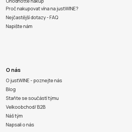
Ohodnoťte nákup
Proč nakupovat vína na justWINE?
Nejčastější dotazy - FAQ
Napište nám
O nás
O justWINE - poznejte nás
Blog
Staňte se součástí týmu
Velkoobchod/ B2B
Náš tým
Napsali o nás