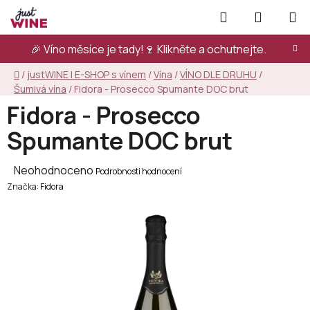
Přejít
Hledat
NÁKUPN
na
KOŠÍK
obsah
🎉 Víno měsíce je tady!🍷
Klikněte a ochutnejte.
Domů
/
justWINE | E-SHOP s vínem
/
Vína
/
VÍNO DLE DRUHU
/
Šumivá vína
/
Fidora - Prosecco Spumante DOC brut
Fidora - Prosecco
Spumante DOC brut
Průměrné
Neohodnoceno
Podrobnosti hodnocení
Značka:
hodnocení
Fidora
produktu
je
0,0
z
5
hvězdiček.