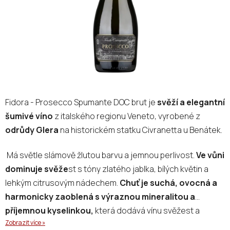
Fidora - Prosecco Spumante DOC brut je
svěží a elegantní
šumivé víno
z italského regionu Veneto, vyrobené z
odrůdy Glera
na historickém statku Civranetta u Benátek.
Má světle slámově žlutou barvu a jemnou perlivost.
Ve vůni
dominuje svěže
st s tóny zlatého jablka, bílých květin a
lehkým citrusovým nádechem.
Chuť je suchá, ovocná a
harmonicky zaoblená s výraznou mineralitou a
příjemnou kyselinkou,
která dodává vínu svěžest a
Zobrazit více »
dlouhý závěr.Víno je vyrobeno biodynamicky, bez