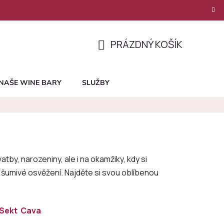
PRÁZDNÝ KOŠÍK
NÁKUPNÍ
KOŠÍK
NAŠE WINE BARY
SLUŽBY
vatby, narozeniny, ale i na okamžiky, kdy si
si šumivé osvěžení. Najděte si svou oblíbenou
Sekt
Cava