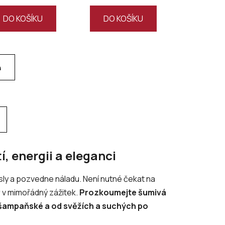
DO KOŠÍKU
DO KOŠÍKU
4
í, energii a eleganci
sly a pozvedne náladu. Není nutné čekat na
r v mimořádný zážitek.
Prozkoumejte šumivá
 šampaňské a od svěžích a suchých po