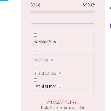
p
89
Kč
690
Kč
a
n
e
l
Na skladě
23
Novinka
0
0 % alkoholu
0
LETNÍ SLEVY
3
VYMAZAT FILTRY
Položek k zobrazení:
24