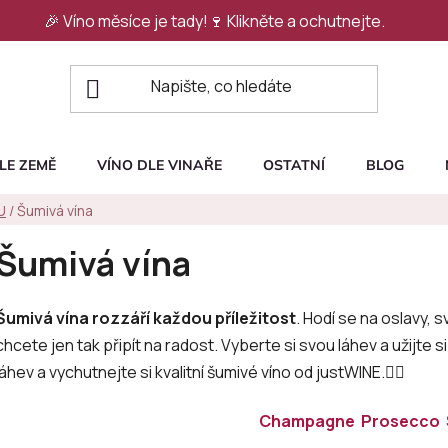
🎉 Víno měsíce je tady!🍷
Klikněte a ochutnejte.
LE ZEMĚ
VÍNO DLE VINAŘE
OSTATNÍ
BLOG
U
/
Šumivá vína
Šumivá vína
Šumivá vína rozzáří každou příležitost
. Hodí se na oslavy, s
chcete jen tak připít na radost. Vyberte si svou láhev a užijte 
láhev a vychutnejte si kvalitní šumivé víno od justWINE.👇🏻
Champagne
Prosecco