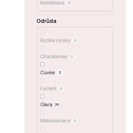
Kombinace
0
Odrůda
Ryzlink rýnský
0
Chardonnay
0
Cuvée
2
Furmint
0
Glera
20
Malvasia nera
0