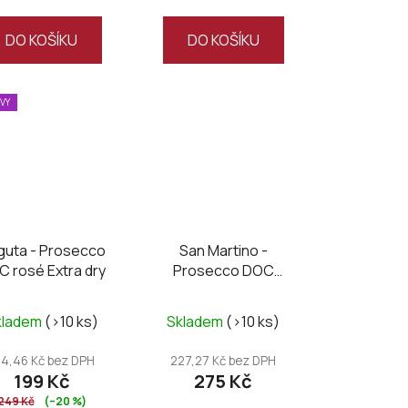
5,0
z
DO KOŠÍKU
DO KOŠÍKU
5
hvězdiček.
EVY
guta - Prosecco
San Martino -
 rosé Extra dry
Prosecco DOC
Treviso Millesimato
brut
kladem
(>10 ks)
Skladem
(>10 ks)
64,46 Kč bez DPH
227,27 Kč bez DPH
199 Kč
275 Kč
249 Kč
(–20 %)