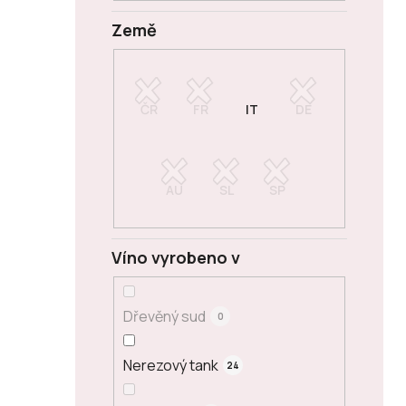
Země
Víno vyrobeno v
Dřevěný sud
0
Nerezový tank
24