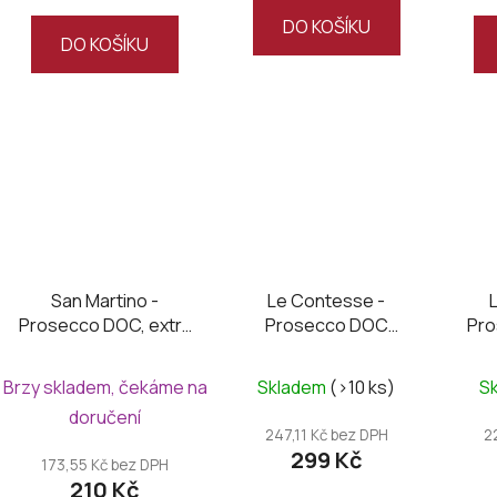
z
DO KOŠÍKU
DO KOŠÍKU
5
hvězdiček.
San Martino -
Le Contesse -
Prosecco DOC, extra
Prosecco DOC
Pro
dry
Organic brut
Brzy skladem, čekáme na
Skladem
(>10 ks)
S
doručení
247,11 Kč bez DPH
2
299 Kč
173,55 Kč bez DPH
210 Kč