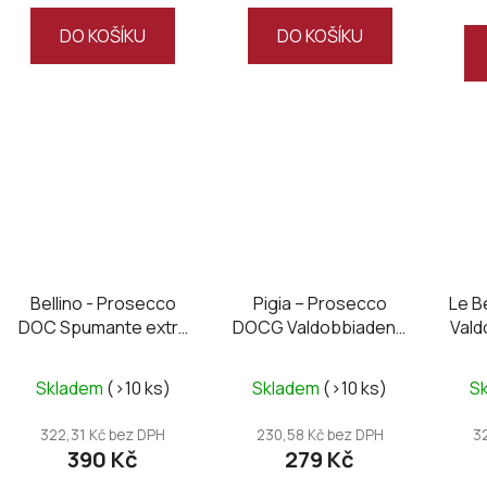
DO KOŠÍKU
DO KOŠÍKU
Bellino - Prosecco
Pigia – Prosecco
Le B
DOC Spumante extra
DOCG Valdobbiadene
Val
dry, Magnum
Superiore Extra Dry
Skladem
(>10 ks)
Skladem
(>10 ks)
S
322,31 Kč bez DPH
230,58 Kč bez DPH
3
390 Kč
279 Kč