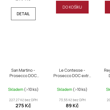
DO KOŠÍKU
DETAIL
San Martino -
Le Contesse -
Re
Prosecco DOC
Prosecco DOC extra
Treviso Millesimato
dry, mini 0,2L
extra dry
Skladem
(>10 ks)
Skladem
(>10 ks)
S
227,27 Kč bez DPH
73,55 Kč bez DPH
2
275 Kč
89 Kč