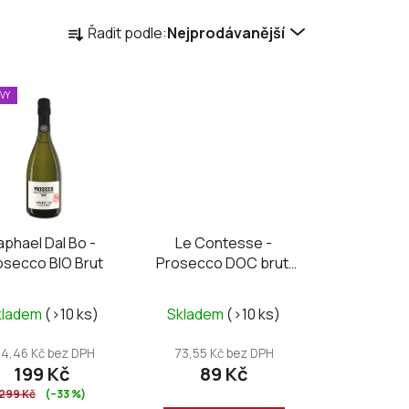
Ř
Řadit podle:
Nejprodávanější
a
z
e
EVY
n
í
p
r
o
d
aphael Dal Bo -
Le Contesse -
u
osecco BIO Brut
Prosecco DOC brut,
k
mini 0,2L
t
kladem
(>10 ks)
Skladem
(>10 ks)
ů
64,46 Kč bez DPH
73,55 Kč bez DPH
199 Kč
89 Kč
299 Kč
(–33 %)