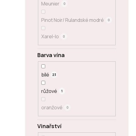
Meunier
0
Pinot Noir/ Rulandské modré
0
Xarel-lo
0
Barva vína
bílé
23
růžové
1
oranžové
0
Vinařství