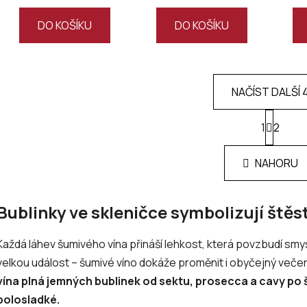
DO KOŠÍKU
DO KOŠÍKU
NAČÍST DALŠÍ 
S
1
t
2
O
r
v
á
l
NAHORU
n
á
k
d
o
v
a
Bublinky ve skleničce symbolizují štěst
á
c
n
í
Každá láhev šumivého vína přináší lehkost, která povzbudí smy
í
p
velkou událost – šumivé víno dokáže proměnit i obyčejný veče
r
vína plná jemných bublinek od sektu, prosecca a cavy po
v
k
polosladké.