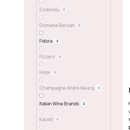
Codorníu
0
Domaine Bersan
0
Fidora
2
Fizzero
0
Hola!
0
Champagne André Heucq
0
Italian Wine Brands
2
Kacetl
0