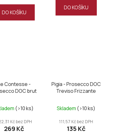
DO KOŠÍKU
DO KOŠÍKU
Le Contesse -
Pigia - Prosecco DOC
secco DOC brut
Treviso Frizzante
kladem
(>10 ks)
Skladem
(>10 ks)
22,31 Kč bez DPH
111,57 Kč bez DPH
269 Kč
135 Kč