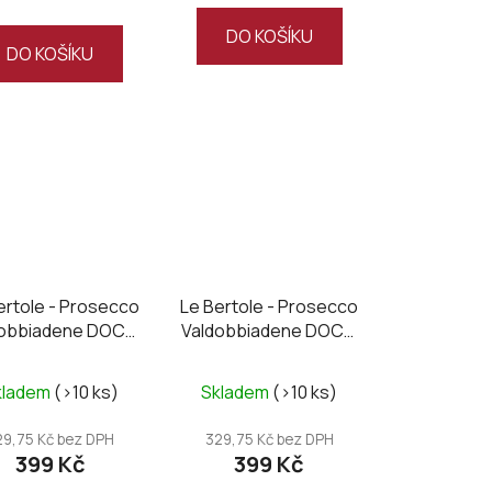
DO KOŠÍKU
DO KOŠÍKU
ertole - Prosecco
Le Bertole - Prosecco
dobbiadene DOCG
Valdobbiadene DOCG
Brut
extra dry
kladem
(>10 ks)
Skladem
(>10 ks)
29,75 Kč bez DPH
329,75 Kč bez DPH
399 Kč
399 Kč