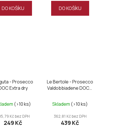
DO KOŠÍKU
DO KOŠÍKU
guta - Prosecco
Le Bertole - Prosecco
DOC Extra dry
Valdobbiadene DOCG
supreme dry 2024
Průměrné
kladem
(>10 ks)
Skladem
(>10 ks)
hodnocení
produktu
05,79 Kč bez DPH
362,81 Kč bez DPH
249 Kč
439 Kč
je