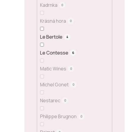
Kadrnka
0
Krásná hora
0
Le Bertole
4
Le Contesse
6
Matic Wines
0
Michel Gonet
0
Nestarec
0
Philippe Brugnon
0