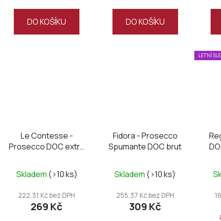
DO KOŠÍKU
DO KOŠÍKU
LETNÍ SL
Le Contesse -
Fidora - Prosecco
Re
Prosecco DOC extra
Spumante DOC brut
DOC
dry
Skladem
(>10 ks)
Skladem
(>10 ks)
S
222,31 Kč bez DPH
255,37 Kč bez DPH
1
269 Kč
309 Kč