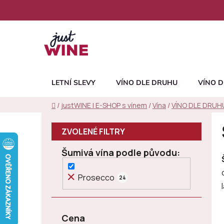
Přejít
na
obsah
LETNÍ SLEVY
VÍNO DLE DRUHU
VÍNO D
Domů
/
justWINE | E-SHOP s vínem
/
Vína
/
VÍNO DLE DRUH
P
o
s
Šumivá vína podle původu
t
r
Prosecco
24
a
n
n
Cena
í