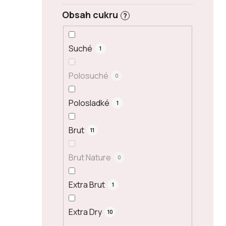
Obsah cukru
?
Suché
1
Polosuché
0
Polosladké
1
Brut
11
Brut Nature
0
Extra Brut
1
Extra Dry
10