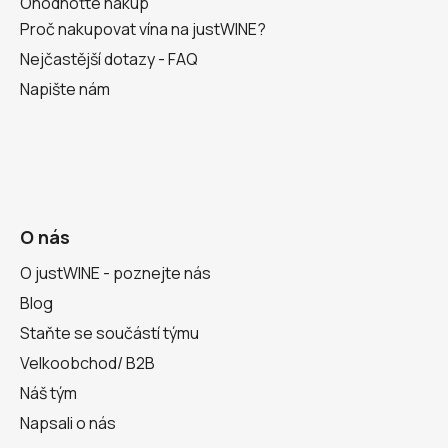
Ohodnoťte nákup
Proč nakupovat vína na justWINE?
Nejčastější dotazy - FAQ
Napište nám
O nás
O justWINE - poznejte nás
Blog
Staňte se součástí týmu
Velkoobchod/ B2B
Náš tým
Napsali o nás