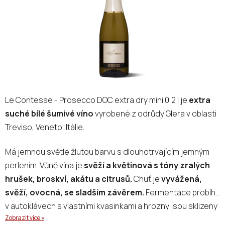
Le Contesse - Prosecco DOC extra dry mini 0,2 l je
extra
suché bílé šumivé víno
vyrobené z odrůdy Glera v oblasti
Treviso, Veneto, Itálie.
Má jemnou světle žlutou barvu s dlouhotrvajícím jemným
perlením. Vůně vína je
svěží a květinová s tóny zralých
hrušek, broskví, akátu a citrusů.
Chuť je
vyvážená,
svěží, ovocná, se sladším závěrem.
Fermentace probíhá
v autoklávech s vlastními kvasinkami a hrozny jsou sklizeny
Zobrazit více »
ručně.