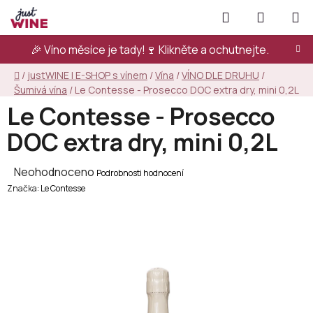
Přejít
Hledat
NÁKUPN
na
KOŠÍK
obsah
🎉 Víno měsíce je tady!🍷
Klikněte a ochutnejte.
Domů
/
justWINE | E-SHOP s vínem
/
Vína
/
VÍNO DLE DRUHU
/
Šumivá vína
/
Le Contesse - Prosecco DOC extra dry, mini 0,2L
Le Contesse - Prosecco
DOC extra dry, mini 0,2L
Průměrné
Neohodnoceno
Podrobnosti hodnocení
Značka:
hodnocení
Le Contesse
produktu
je
0,0
z
5
hvězdiček.