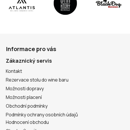
Z
á
Informace pro vás
p
a
Zákaznický servis
t
Kontakt
í
Rezervace stolu do wine baru
Možnosti dopravy
Možnosti placení
Obchodní podmínky
Podmínky ochrany osobních údajů
Hodnocení obchodu