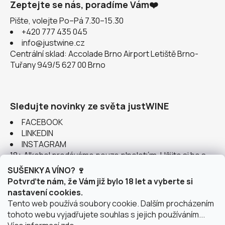
Zeptejte se nás, poradíme Vám❤️
Pište, volejte Po–Pá 7.30–15.30
+420 777 435 045
info@justwine.cz
Centrální sklad: Accolade Brno Airport Letiště Brno-
Tuřany 949/5 627 00 Brno
Sledujte novinky ze světa justWINE
FACEBOOK
LINKEDIN
INSTAGRAM
18+ Alkohol prodáváme pouze plnoletým. Užijte si ho s
rozumem.
SUŠENKY A VÍNO? 🍷
Potvrďte nám, že Vám již bylo 18 let a vyberte si
nastavení cookies.
Tento web používá soubory cookie. Dalším procházením
tohoto webu vyjadřujete souhlas s jejich používáním...
Instagram