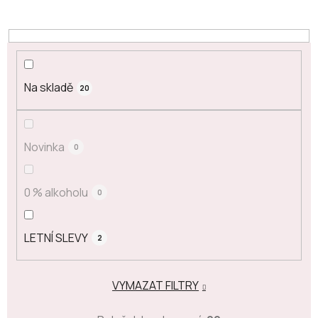
Na skladě
20
Novinka
0
0 % alkoholu
0
LETNÍ SLEVY
2
VYMAZAT FILTRY