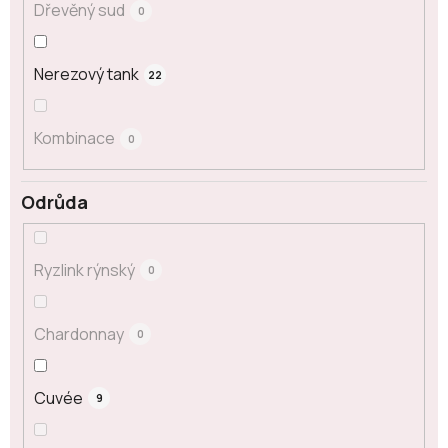
Dřevěný sud
0
Nerezový tank
22
Kombinace
0
Odrůda
Ryzlink rýnský
0
Chardonnay
0
Cuvée
9