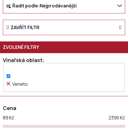
Ř
Řadit podle:
Nejprodávanější
a
z
e
ZAVŘÍT FILTR
n
í
p
r
o
Vinařská oblast
d
u
k
Veneto
t
ů
Cena
89
Kč
2390
Kč