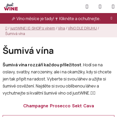
Přejít
Hledat
NÁKUP
na
KOŠÍK
obsah
🎉 Víno měsíce je tady!🍷
Klikněte a ochutnejte.
Domů
/
justWINE | E-SHOP s vínem
/
Vína
/
VÍNO DLE DRUHU
/
Šumivá vína
Šumivá vína
Šumivá vína rozzáří každou příležitost
. Hodí se na
oslavy, svatby, narozeniny, ale i na okamžiky, kdy si chcete
jen tak připít na radost. Vyberte si svou láhev a užijte si
šumivé osvěžení. Najděte si svou oblíbenou láhev a
vychutnejte si kvalitní šumivé víno od justWINE.👇🏻
Champagne
Prosecco
Sekt
Cava