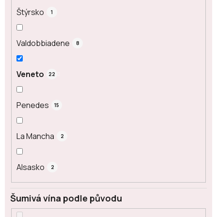
Štýrsko
1
Valdobbiadene
8
Veneto
22
Penedes
15
La Mancha
2
Alsasko
2
Šumivá vína podle původu