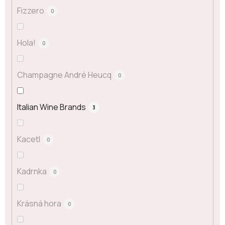
Fizzero
0
Hola!
0
Champagne André Heucq
0
Italian Wine Brands
3
Kacetl
0
Kadrnka
0
Krásná hora
0