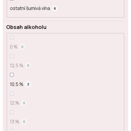
ostatní šumivá vína
8
Obsah alkoholu
0 %
0
12,5 %
0
10,5 %
2
12 %
0
13 %
0