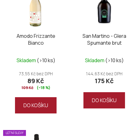
i
s
p
r
o
Amodo Frizzante
San Martino - Glera
Bianco
Spumante brut
d
u
k
Skladem
(>10 ks)
Skladem
(>10 ks)
t
73,55 Kč bez DPH
144,63 Kč bez DPH
ů
89 Kč
175 Kč
109 Kč
(–18 %)
DO KOŠÍKU
DO KOŠÍKU
LETNÍ SLEVY