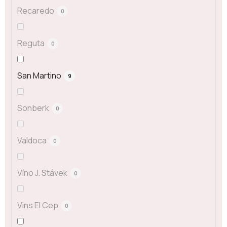
Recaredo
0
Reguta
0
San Martino
9
Sonberk
0
Valdoca
0
Víno J. Stávek
0
Vins El Cep
0