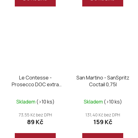
Le Contesse -
San Martino - SanSpritz
Prosecco DOC extra
Coctail 0,75l
dry, mini 0,2L
Skladem
(>10 ks)
Skladem
(>10 ks)
73,55 Kč bez DPH
131,40 Kč bez DPH
89 Kč
159 Kč