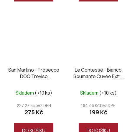
San Martino - Prosecco
Le Contesse - Bianco
DOC Treviso
Spumante Cuvée Extra
Millesimato extra dry
Dry
Skladem
(>10 ks)
Skladem
(>10 ks)
227,27 Kč bez DPH
164,46 Kč bez DPH
275 Kč
199 Kč
DO KOŠÍKU
DO KOŠÍKU