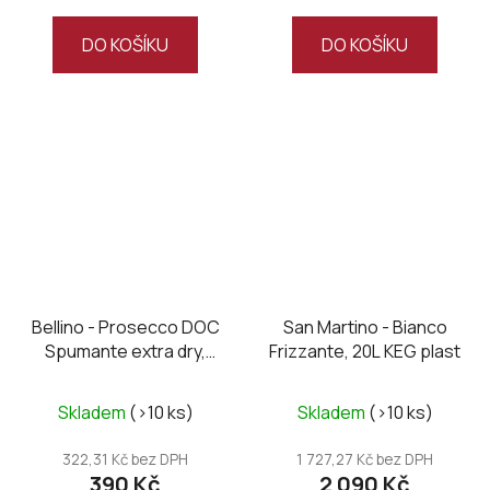
DO KOŠÍKU
DO KOŠÍKU
Bellino - Prosecco DOC
San Martino - Bianco
Spumante extra dry,
Frizzante, 20L KEG plast
Magnum
Skladem
(>10 ks)
Skladem
(>10 ks)
322,31 Kč bez DPH
1 727,27 Kč bez DPH
390 Kč
2 090 Kč