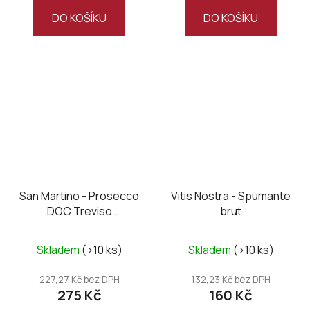
DO KOŠÍKU
DO KOŠÍKU
San Martino - Prosecco
Vitis Nostra - Spumante
DOC Treviso
brut
Millesimato brut
Skladem
(>10 ks)
Skladem
(>10 ks)
227,27 Kč bez DPH
132,23 Kč bez DPH
275 Kč
160 Kč