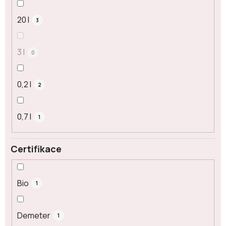
20 l
3
3 l
0
0,2 l
2
0,7 l
1
Certifikace
Bio
1
Demeter
1