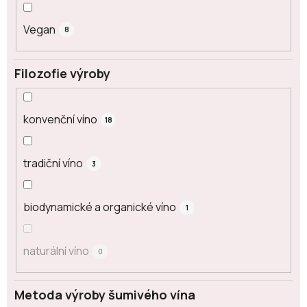
Vegan
8
Filozofie výroby
konvenční víno
18
tradiční víno
3
biodynamické a organické víno
1
naturální víno
0
Metoda výroby šumivého vína