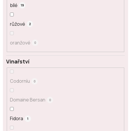
bílé
19
růžové
2
oranžové
0
Vinařství
Codorníu
0
Domaine Bersan
0
Fidora
1