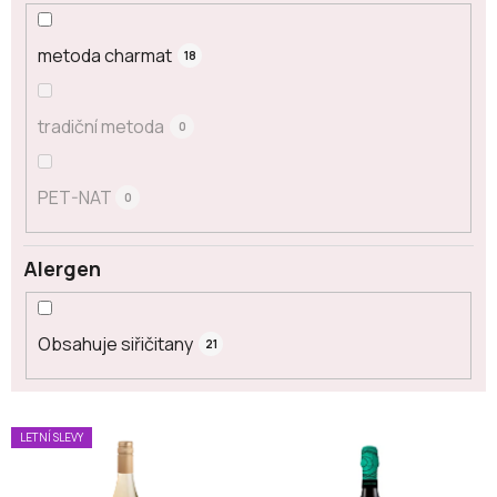
metoda charmat
18
tradiční metoda
0
PET-NAT
0
Alergen
Obsahuje siřičitany
21
V
LETNÍ SLEVY
ý
p