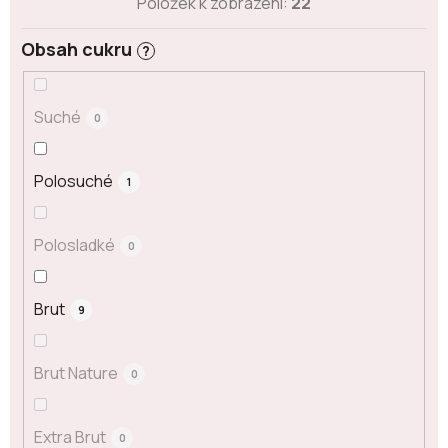
Položek k zobrazení:
22
Obsah cukru
?
Suché
0
Polosuché
1
Polosladké
0
Brut
9
Brut Nature
0
Extra Brut
0