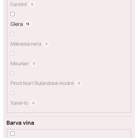
Furmint
0
Glera
13
Malvasia nera
0
Meunier
0
Pinot Noir/ Rulandské modré
0
Xarel-lo
0
Barva vína