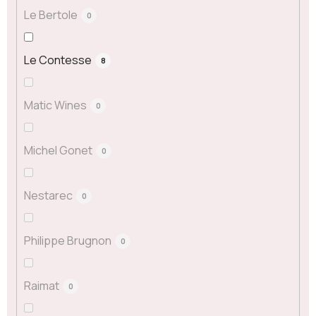
Le Bertole
0
Le Contesse
8
Matic Wines
0
Michel Gonet
0
Nestarec
0
Philippe Brugnon
0
Raimat
0