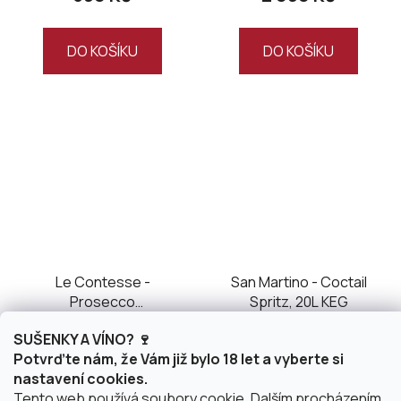
DO KOŠÍKU
DO KOŠÍKU
Le Contesse -
San Martino - Coctail
Prosecco
Spritz, 20L KEG
Valdobbiadene DOCG
SUŠENKY A VÍNO? 🍷
Brut
Skladem
(>10 ks)
Skladem
(>10 ks)
Potvrďte nám, že Vám již bylo 18 let a vyberte si
nastavení cookies.
280,17 Kč bez DPH
1 975,21 Kč bez DPH
Tento web používá soubory cookie. Dalším procházením