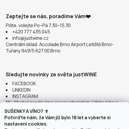
Zeptejte se nás, poradíme Vám❤️
Pište, volejte Po–Pá 7.30–15.30
+420 777 435 045
info@justwine.cz
Centrální sklad: Accolade Brno Airport Letiště Brno-
Tuřany 949/5 627 00 Brno
Sledujte novinky ze světa justWINE
FACEBOOK
LINKEDIN
INSTAGRAM
18+ Alkohol prodáváme pouze plnoletým. Užijte si ho s
rozumem.
SUŠENKY A VÍNO? 🍷
Potvrďte nám, že Vám již bylo 18 let a vyberte si
nastavení cookies.