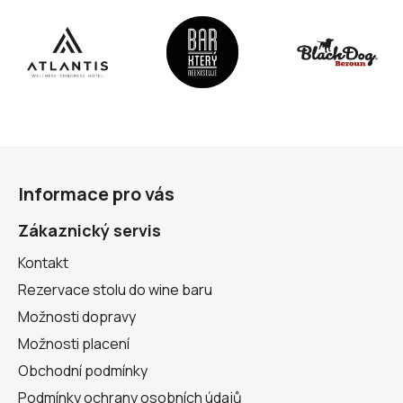
Z
á
Informace pro vás
p
a
Zákaznický servis
t
Kontakt
í
Rezervace stolu do wine baru
Možnosti dopravy
Možnosti placení
Obchodní podmínky
Podmínky ochrany osobních údajů