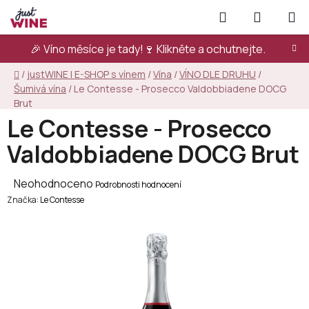
Přejít
Hledat
NÁKUPN
na
KOŠÍK
obsah
🎉 Víno měsíce je tady!🍷
Klikněte a ochutnejte.
Domů
/
justWINE | E-SHOP s vínem
/
Vína
/
VÍNO DLE DRUHU
/
Šumivá vína
/
Le Contesse - Prosecco Valdobbiadene DOCG
Brut
Le Contesse - Prosecco
Valdobbiadene DOCG Brut
Průměrné
Neohodnoceno
Podrobnosti hodnocení
Značka:
hodnocení
Le Contesse
produktu
je
0,0
z
5