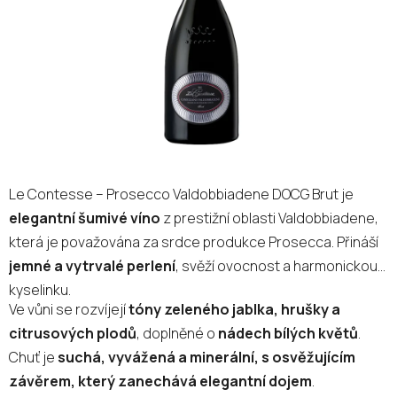
hvězdiček.
Le Contesse – Prosecco Valdobbiadene DOCG Brut je
elegantní šumivé víno
z prestižní oblasti Valdobbiadene,
která je považována za srdce produkce Prosecca. Přináší
jemné a vytrvalé perlení
, svěží ovocnost a harmonickou
kyselinku.
Ve vůni se rozvíjejí
tóny zeleného jablka, hrušky a
citrusových plodů
, doplněné o
nádech bílých květů
.
Chuť je
suchá, vyvážená a minerální, s osvěžujícím
závěrem, který zanechává elegantní dojem
.