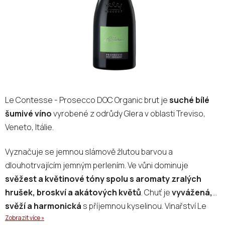
Le Contesse - Prosecco DOC Organic brut je
suché bílé
šumivé víno
vyrobené z odrůdy Glera v oblasti Treviso,
Veneto, Itálie.
Vyznačuje se jemnou slámově žlutou barvou a
dlouhotrvajícím jemným perlením. Ve vůni dominuje
svěžest a květinové tóny spolu s aromaty zralých
hrušek, broskví a akátových květů
. Chuť je
vyvážená,
svěží a harmonická
s příjemnou kyselinou. Vinařství Le
Zobrazit více »
Contesse využívá ruční sběr hroznů a ekologické