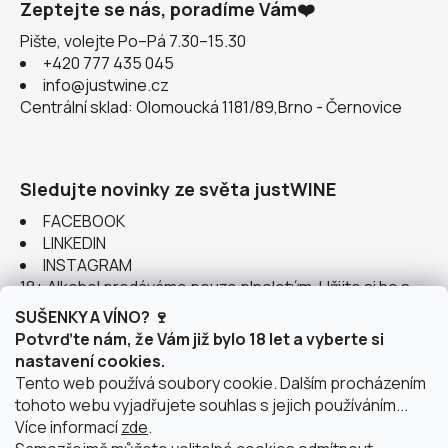
Zeptejte se nás, poradíme Vám❤️
Pište, volejte Po–Pá 7.30–15.30
+420 777 435 045
info@justwine.cz
Centrální sklad: Olomoucká 1181/89,Brno - Černovice
Sledujte novinky ze světa justWINE
FACEBOOK
LINKEDIN
INSTAGRAM
18+ Alkohol prodáváme pouze plnoletým. Užijte si ho s
rozumem.
SUŠENKY A VÍNO? 🍷
Potvrďte nám, že Vám již bylo 18 let a vyberte si
nastavení cookies.
Tento web používá soubory cookie. Dalším procházením
tohoto webu vyjadřujete souhlas s jejich používáním...
Instagram
Více informací
zde
.