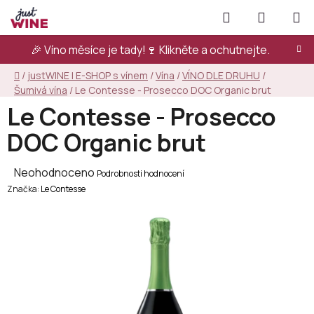
Přejít
Hledat
NÁKUPN
na
KOŠÍK
obsah
🎉 Víno měsíce je tady!🍷
Klikněte a ochutnejte.
Domů
/
justWINE | E-SHOP s vínem
/
Vína
/
VÍNO DLE DRUHU
/
Šumivá vína
/
Le Contesse - Prosecco DOC Organic brut
Le Contesse - Prosecco
DOC Organic brut
Průměrné
Neohodnoceno
Podrobnosti hodnocení
Značka:
hodnocení
Le Contesse
produktu
je
0,0
z
5
hvězdiček.