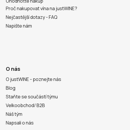
Ohodnoťte nákup
Proč nakupovat vína na justWINE?
Nejčastější dotazy - FAQ
Napište nám
O nás
O justWINE - poznejte nás
Blog
Staňte se součástí týmu
Velkoobchod/ B2B
Náš tým
Napsali o nás