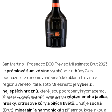
5
hvězdiček.
San Martino - Prosecco DOC Treviso Millesimato Brut 2023
je
prémiové šumivé víno
vyráběné z odrůdy Glera,
pocházející z renomované vinařské oblasti Treviso v
regionu Veneto, Itálie. Toto Millesimato je
výběr z
nejlepších hroznů
, které jsou podrobeny kryomaceraci,
Víno se vyznačuje svěží a výraznou
vůní zeleného jablka,
čímž se zvýrazní intenzita aroma a svěžest.
hrušky, citrusové kůry a bílých květů
. Chuť je
suchá
(Brut),
minerální a harmonická
s příjemnou kyselinkou a