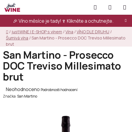
Přejít
Hledat
NÁKUPN
na
KOŠÍK
obsah
🎉 Víno měsíce je tady!🍷
Klikněte a ochutnejte.
Domů
/
justWINE | E-SHOP s vínem
/
Vína
/
VÍNO DLE DRUHU
/
Šumivá vína
/
San Martino - Prosecco DOC Treviso Millesimato
brut
San Martino - Prosecco
DOC Treviso Millesimato
brut
Průměrné
Neohodnoceno
Podrobnosti hodnocení
Značka:
hodnocení
San Martino
produktu
je
0,0
z