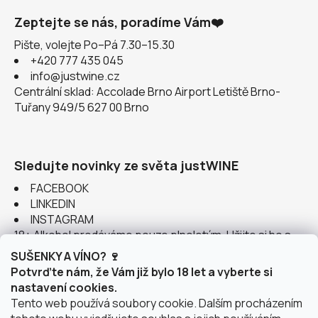
Zeptejte se nás, poradíme Vám❤️
Pište, volejte Po–Pá 7.30–15.30
+420 777 435 045
info@justwine.cz
Centrální sklad: Accolade Brno Airport Letiště Brno-
Tuřany 949/5 627 00 Brno
Sledujte novinky ze světa justWINE
FACEBOOK
LINKEDIN
INSTAGRAM
18+ Alkohol prodáváme pouze plnoletým. Užijte si ho s
rozumem.
SUŠENKY A VÍNO? 🍷
Potvrďte nám, že Vám již bylo 18 let a vyberte si
nastavení cookies.
Tento web používá soubory cookie. Dalším procházením