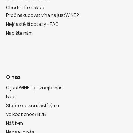
Ohodnoťte nákup
Proč nakupovat vína na justWINE?
Nejčastější dotazy - FAQ
Napište nám
O nás
O justWINE - poznejte nás
Blog
Staňte se součástí týmu
Velkoobchod/ B2B
Náš tým
Napsali o nás