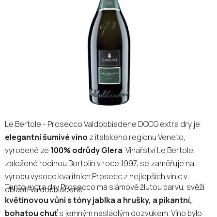
5
hvězdiček.
Le Bertole - Prosecco Valdobbiadene DOCG extra dry je
elegantní šumivé víno
z italského regionu Veneto,
vyrobené ze
100% odrůdy Glera
. Vinařství Le Bertole,
založené rodinou Bortolin v roce 1997, se zaměřuje na
výrobu vysoce kvalitních Prosecc z nejlepších vinic v
Tento extra dry Prosecco má slámově žlutou barvu, svěží
oblasti Valdobbiadene.
květinovou vůni s tóny jablka a hrušky, a pikantní,
bohatou chuť
s jemným nasládlým dozvukem. Víno bylo