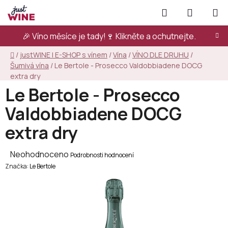
Přejít
Hledat
NÁKUPN
na
KOŠÍK
obsah
🎉 Víno měsíce je tady!🍷
Klikněte a ochutnejte.
Domů
/
justWINE | E-SHOP s vínem
/
Vína
/
VÍNO DLE DRUHU
/
Šumivá vína
/
Le Bertole - Prosecco Valdobbiadene DOCG
extra dry
Le Bertole - Prosecco
Valdobbiadene DOCG
extra dry
Průměrné
Neohodnoceno
Podrobnosti hodnocení
Značka:
hodnocení
Le Bertole
produktu
je
0,0
z