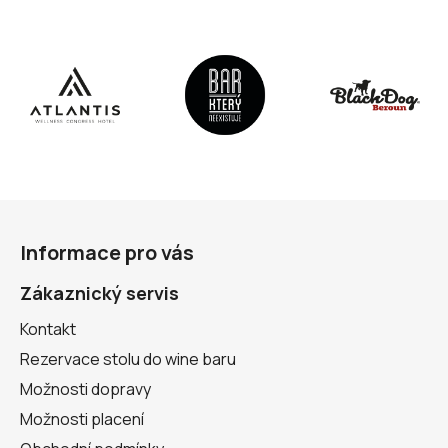
Z
á
Informace pro vás
p
a
Zákaznický servis
t
Kontakt
í
Rezervace stolu do wine baru
Možnosti dopravy
Možnosti placení