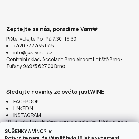
Zeptejte se nás, poradíme Vám❤️
Pište, volejte Po–Pá 7.30–15.30
+420 777 435 045
info@justwine.cz
Centrální sklad: Accolade Brno Airport Letiště Brno-
Tuřany 949/5 627 00 Brno
Sledujte novinky ze světa justWINE
FACEBOOK
LINKEDIN
INSTAGRAM
18+ Alkohol prodáváme pouze plnoletým. Užijte si ho s
rozumem.
SUŠENKY A VÍNO? 🍷
Potvrďte nám, že Vám již bylo 18 let a vyberte si