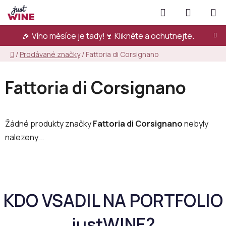
Přejít
Hledat
NÁKUPN
na
KOŠÍK
obsah
🎉 Víno měsíce je tady!🍷
Klikněte a ochutnejte.
Domů
/
Prodávané značky
/
Fattoria di Corsignano
Fattoria di Corsignano
Žádné produkty značky
Fattoria di Corsignano
nebyly
nalezeny...