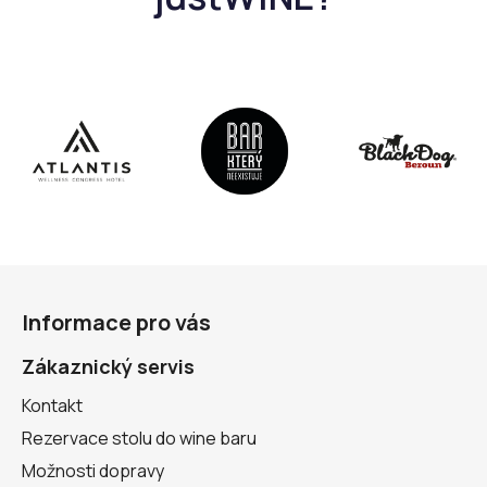
Z
á
Informace pro vás
p
a
Zákaznický servis
t
Kontakt
í
Rezervace stolu do wine baru
Možnosti dopravy