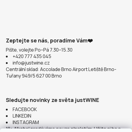
Zeptejte se nás, poradíme Vám❤️
Pište, volejte Po–Pá 7.30–15.30
+420 777 435 045
info@justwine.cz
Centrální sklad: Accolade Brno Airport Letiště Brno-
Tuřany 949/5 627 00 Brno
Sledujte novinky ze světa justWINE
FACEBOOK
LINKEDIN
INSTAGRAM
18+ Alkohol prodáváme pouze plnoletým. Užijte si ho s