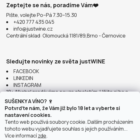
Zeptejte se nás, poradíme Vám❤️
Pište, volejte Po–Pá 7.30–15.30
+420 777 435 045
info@justwine.cz
Centrální sklad: Olomoucká 1181/89,Brno - Černovice
Sledujte novinky ze světa justWINE
FACEBOOK
LINKEDIN
INSTAGRAM
18+ Alkohol prodáváme pouze plnoletým. Užijte si ho s
rozumem.
SUŠENKY A VÍNO? 🍷
Potvrďte nám, že Vám již bylo 18 let a vyberte si
nastavení cookies.
Tento web používá soubory cookie. Dalším procházením
tohoto webu vyjadřujete souhlas s jejich používáním...
Instagram
Více informací
zde
.