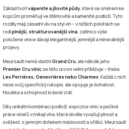
Základ tvoří
vápenité a jílovité půdy
, které se směrem ke
kopcům proměňují ve štěrkovité a kamenité podloží. Tyto
rozdíly mají zásadní vliv na styl vín – v nižších polohách se
rodí
plnější, strukturovanější vína
, zatímco výše
položené vinice dávají elegantnější, jemnější a minerálnější
projevy.
Meursault nemá vlastní
Grand Cru
, ale několik jeho
Premier Cru vinic
se této úrovni velmi přibližuje – třeba
Les Perrières, Genevrières nebo Charmes
. Každá z nich
nese svůj specifický rukopis, ale spojuje je bohatost,
hloubka a schopnost krásně zrát.
Díky unikátní kombinaci podloží, expozice vinic a pečlivé
práce vinařů vznikají vína, která skvěle vyvažují plnost a
svěžest, s jemným dotekem máslovosti a oříšků. Meursault