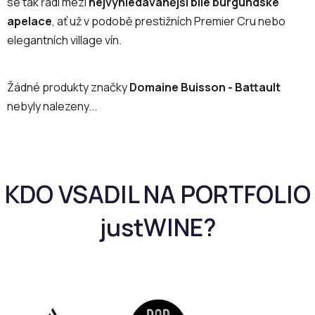
se tak řadí mezi
nejvyhledávanější bílé burgundské
apelace
, ať už v podobě prestižních Premier Cru nebo
elegantních village vín.
Žádné produkty značky
Domaine Buisson - Battault
nebyly nalezeny...