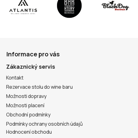
Z
á
Informace pro vás
p
a
Zákaznický servis
t
Kontakt
í
Rezervace stolu do wine baru
Možnosti dopravy
Možnosti placení
Obchodní podmínky
Podmínky ochrany osobních údajů
Hodnocení obchodu