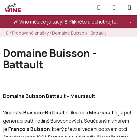
Přejít
Hledat
NÁKUPN
na
KOŠÍK
obsah
🎉 Víno měsíce je tady!🍷
Klikněte a ochutnejte.
Domů
/
Prodávané značky
/
Domaine Buisson - Battault
Domaine Buisson -
Battault
Domaine Buisson Battault – Meursault
Vinařství
Buisson-Battault
sídlí v obci
Meursault
a již pět
generací patří rodině Buissonových. Současným vinařem
je
François Buisson
, který převzal vedení po svém otci