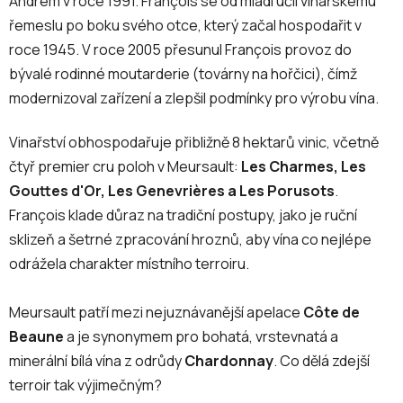
Andrém v roce 1991. François se od mládí učil vinařskému
řemeslu po boku svého otce, který začal hospodařit v
roce 1945. V roce 2005 přesunul François provoz do
bývalé rodinné moutarderie (továrny na hořčici), čímž
modernizoval zařízení a zlepšil podmínky pro výrobu vína.
Vinařství obhospodařuje přibližně 8 hektarů vinic, včetně
čtyř premier cru poloh v Meursault:
Les Charmes, Les
Gouttes d'Or, Les Genevrières a Les Porusots
.
François klade důraz na tradiční postupy, jako je ruční
sklizeň a šetrné zpracování hroznů, aby vína co nejlépe
odrážela charakter místního terroiru.
Meursault patří mezi nejuznávanější apelace
Côte de
Beaune
a je synonymem pro bohatá, vrstevnatá a
minerální bílá vína z odrůdy
Chardonnay
. Co dělá zdejší
terroir tak výjimečným?