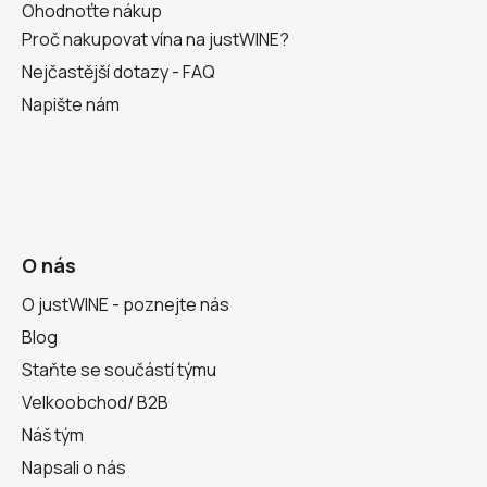
Ohodnoťte nákup
Proč nakupovat vína na justWINE?
Nejčastější dotazy - FAQ
Napište nám
O nás
O justWINE - poznejte nás
Blog
Staňte se součástí týmu
Velkoobchod/ B2B
Náš tým
Napsali o nás