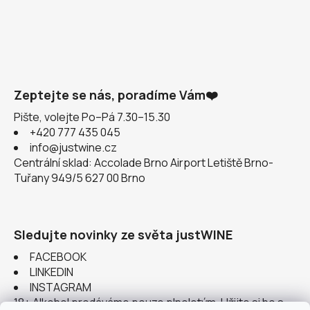
Zeptejte se nás, poradíme Vám❤️
Pište, volejte Po–Pá 7.30–15.30
+420 777 435 045
info@justwine.cz
Centrální sklad: Accolade Brno Airport Letiště Brno-
Tuřany 949/5 627 00 Brno
Sledujte novinky ze světa justWINE
FACEBOOK
LINKEDIN
INSTAGRAM
18+ Alkohol prodáváme pouze plnoletým. Užijte si ho s