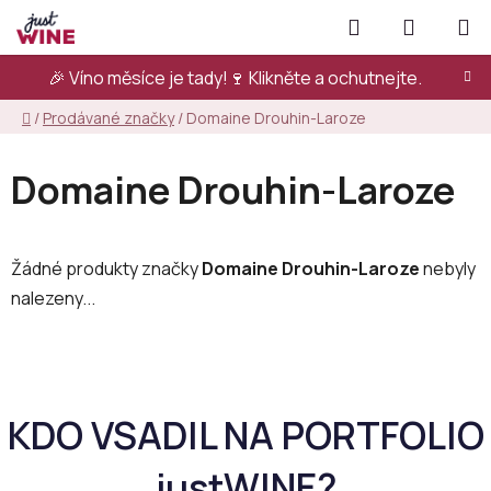
Přejít
Hledat
NÁKUPN
na
KOŠÍK
obsah
🎉 Víno měsíce je tady!🍷
Klikněte a ochutnejte.
Domů
/
Prodávané značky
/
Domaine Drouhin-Laroze
Domaine Drouhin-Laroze
Žádné produkty značky
Domaine Drouhin-Laroze
nebyly
nalezeny...