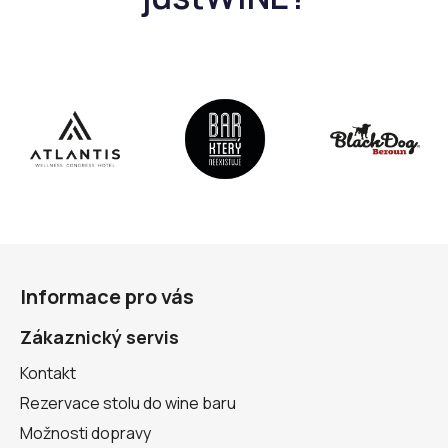
Z
á
Informace pro vás
p
a
Zákaznický servis
t
Kontakt
í
Rezervace stolu do wine baru
Možnosti dopravy