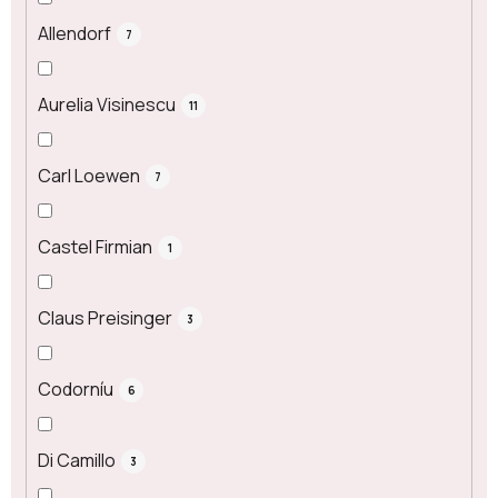
Allendorf
7
Aurelia Visinescu
11
Carl Loewen
7
Castel Firmian
1
Claus Preisinger
3
Codorníu
6
Di Camillo
3