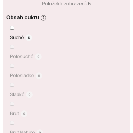
Položek k zobrazení:
6
Obsah cukru
?
Suché
6
Polosuché
0
Polosladké
0
Sladké
0
Brut
0
Brut Nature
0