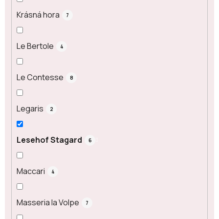
Krásná hora
7
Le Bertole
4
Le Contesse
8
Legaris
2
Lesehof Stagard
6
Maccari
4
Masseria la Volpe
7