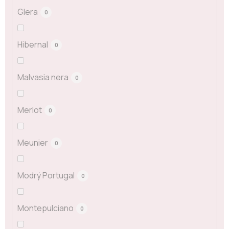
Glera
0
Hibernal
0
Malvasia nera
0
Merlot
0
Meunier
0
Modrý Portugal
0
Montepulciano
0