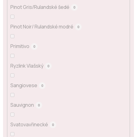
Pinot Gris/Rulandské šedé
0
Pinot Noir/ Rulandské modré
0
Primitivo
0
Ryzlink Vlašský
0
Sangiovese
0
Sauvignon
0
Svatovavřinecké
0