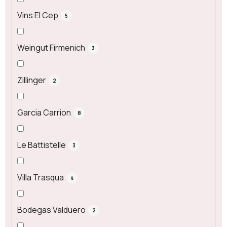
Vins El Cep
5
Weingut Firmenich
3
Zillinger
2
Garcia Carrion
8
Le Battistelle
3
Villa Trasqua
4
Bodegas Valduero
2