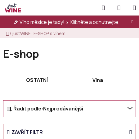
Přejít
Hledat
NÁKUP
na
KOŠÍK
obsah
🎉 Víno měsíce je tady!🍷
Klikněte a ochutnejte.
Domů
/
justWINE | E-SHOP s vínem
E-shop
OSTATNÍ
Vína
Ř
Řadit podle:
Nejprodávanější
a
z
e
ZAVŘÍT FILTR
n