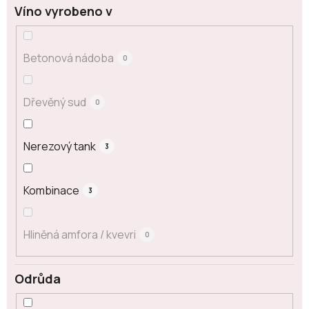
Víno vyrobeno v
Betonová nádoba
0
Dřevěný sud
0
Nerezový tank
3
Kombinace
3
Hliněná amfora / kvevri
0
Odrůda