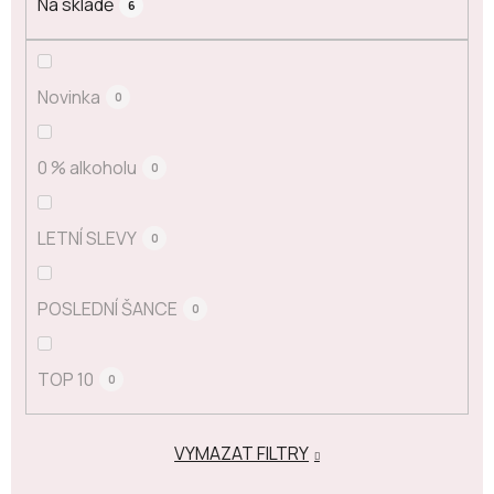
Na skladě
6
Novinka
0
0 % alkoholu
0
LETNÍ SLEVY
0
POSLEDNÍ ŠANCE
0
TOP 10
0
VYMAZAT FILTRY