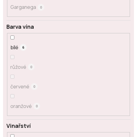
Garganega
0
Barva vína
bílé
6
růžové
0
červené
0
oranžové
0
Vinařství