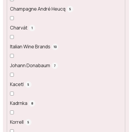
Champagne André Heucq
5
Charvát
1
Italian Wine Brands
10
Johann Donabaum
7
Kacetl
5
Kadrnka
8
Korrell
5