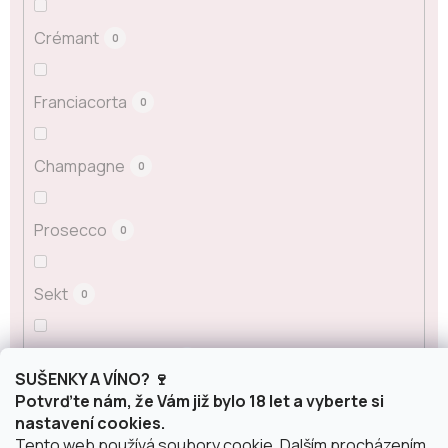
Crémant
0
Franciacorta
0
Champagne
0
Prosecco
0
Sekt
0
ostatní šumivá vína
0
SUŠENKY A VÍNO? 🍷
Potvrďte nám, že Vám již bylo 18 let a vyberte si
Obsah alkoholu
nastavení cookies.
Tento web používá soubory cookie. Dalším procházením