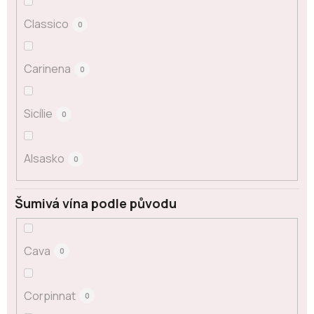
Classico
0
Carinena
0
Sicílie
0
Alsasko
0
Šumivá vína podle původu
Cava
0
Corpinnat
0