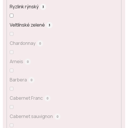
Ryzlink rýnský
3
Veltlínské zelené
3
Chardonnay
0
Arneis
0
Barbera
0
Cabernet Franc
0
Cabernet sauvignon
0