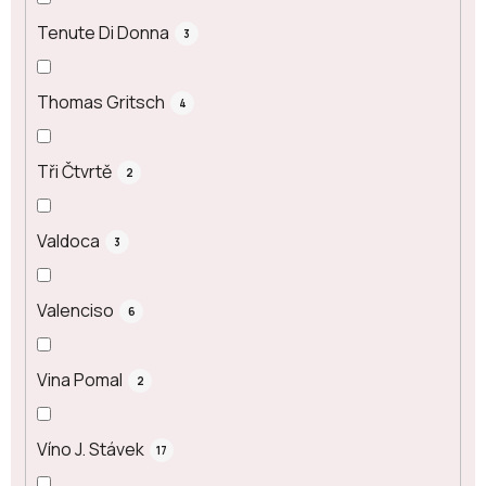
Tenute Di Donna
3
Thomas Gritsch
4
Tři Čtvrtě
2
Valdoca
3
Valenciso
6
Vina Pomal
2
Víno J. Stávek
17