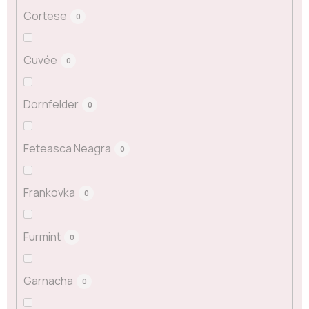
Cortese
0
Cuvée
0
Dornfelder
0
Feteasca Neagra
0
Frankovka
0
Furmint
0
Garnacha
0