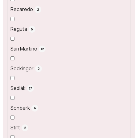
Recaredo
2
Reguta
5
San Martino
12
Seckinger
2
Sedlák
17
Sonberk
6
Stift
2