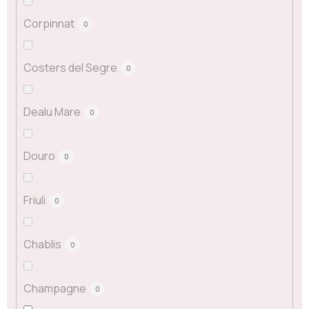
Corpinnat
0
Costers del Segre
0
Dealu Mare
0
Douro
0
Friuli
0
Chablis
0
Champagne
0