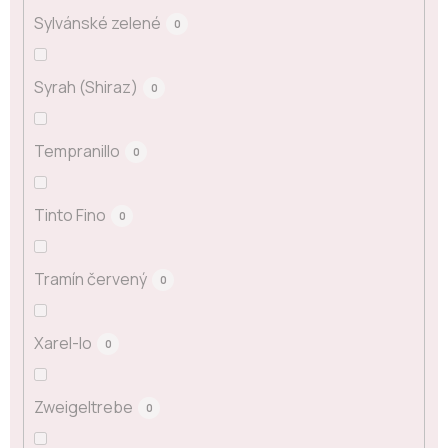
Sylvánské zelené
0
Syrah (Shiraz)
0
Tempranillo
0
Tinto Fino
0
Tramín červený
0
Xarel-lo
0
Zweigeltrebe
0