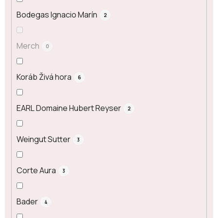
Bodegas Ignacio Marín
2
Merch
0
Koráb Živá hora
6
EARL Domaine Hubert Reyser
2
Weingut Sutter
3
Corte Aura
3
Bader
4