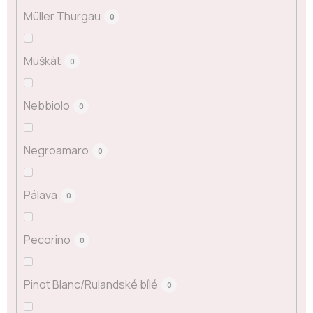
Müller Thurgau
0
Muškát
0
Nebbiolo
0
Negroamaro
0
Pálava
0
Pecorino
0
Pinot Blanc/Rulandské bílé
0