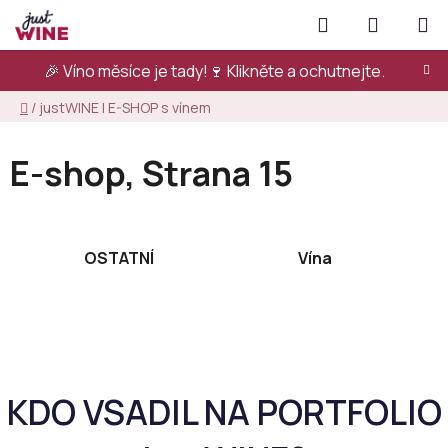
Přejít
Hledat
NÁKUPN
na
KOŠÍK
obsah
🎉 Víno měsíce je tady!🍷
Klikněte a ochutnejte.
Domů
/
justWINE | E-SHOP s vínem
E-shop
, Strana 15
OSTATNÍ
Vína