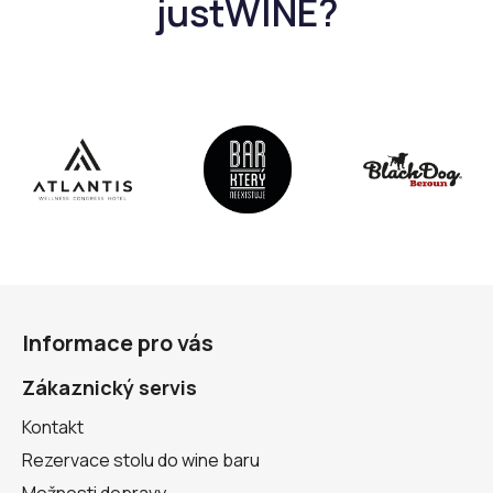
Z
á
Informace pro vás
p
a
Zákaznický servis
t
Kontakt
í
Rezervace stolu do wine baru
Možnosti dopravy