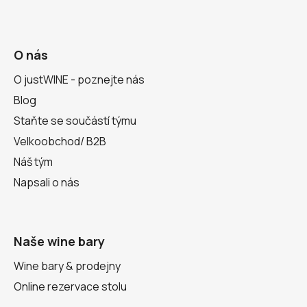
O nás
O justWINE - poznejte nás
Blog
Staňte se součástí týmu
Velkoobchod/ B2B
Náš tým
Napsali o nás
Naše wine bary
Wine bary & prodejny
Online rezervace stolu