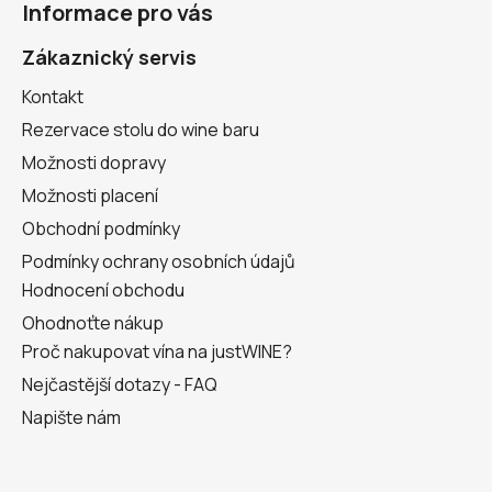
Informace pro vás
p
a
Zákaznický servis
t
Kontakt
í
Rezervace stolu do wine baru
Možnosti dopravy
Možnosti placení
Obchodní podmínky
Podmínky ochrany osobních údajů
Hodnocení obchodu
Ohodnoťte nákup
Proč nakupovat vína na justWINE?
Nejčastější dotazy - FAQ
Napište nám