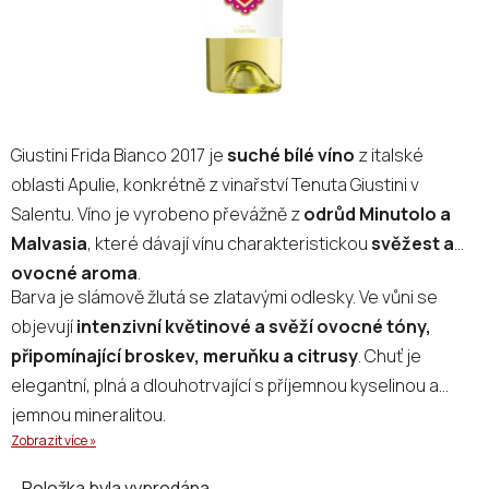
Giustini Frida Bianco 2017 je
suché bílé víno
z italské
oblasti Apulie, konkrétně z vinařství Tenuta Giustini v
Salentu. Víno je vyrobeno převážně z
odrůd Minutolo a
Malvasia
, které dávají vínu charakteristickou
svěžest a
ovocné aroma
.
Barva je slámově žlutá se zlatavými odlesky. Ve vůni se
objevují
intenzivní květinové a svěží ovocné tóny,
připomínající broskev, meruňku a citrusy
. Chuť je
elegantní, plná a dlouhotrvající s příjemnou kyselinou a
jemnou mineralitou.
Zobrazit více »
Položka byla vyprodána…