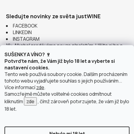
Sledujte novinky ze světa justWINE
FACEBOOK
LINKEDIN
INSTAGRAM
18+ Alkohol prodáváme pouze plnoletým. Užijte si ho s
rozumem.
SUŠENKY A VÍNO? 🍷
Potvrďte nám, že Vám již bylo 18 let a vyberte si
nastavení cookies.
Tento web používá soubory cookie. Dalším procházením
tohoto webu vyjadřujete souhlas s jejich používáním...
Instagram
Více informací
zde
.
Samozřejmě můžete volitelné cookies odmítnout
kliknutím
zde
, čímž zároveň potvrzujete, že vám již bylo
18 let.
doprava po Brně
2 výdejní místa v Brně
Nebylo mi 18 let