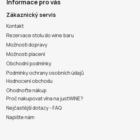
Informace pro vás
p
a
Zákaznický servis
t
Kontakt
í
Rezervace stolu do wine baru
Možnosti dopravy
Možnosti placení
Obchodní podmínky
Podmínky ochrany osobních údajů
Hodnocení obchodu
Ohodnoťte nákup
Proč nakupovat vína na justWINE?
Nejčastější dotazy - FAQ
Napište nám