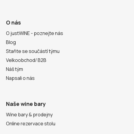
O nás
O justWINE - poznejte nás
Blog
Staňte se součástí týmu
Velkoobchod/ B2B
Náš tým
Napsali o nás
Naše wine bary
Wine bary & prodejny
Online rezervace stolu