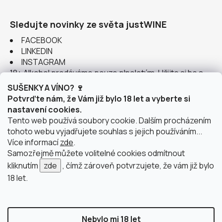
Sledujte novinky ze světa justWINE
FACEBOOK
LINKEDIN
INSTAGRAM
18+ Alkohol prodáváme pouze plnoletým. Užijte si ho s
rozumem.
SUŠENKY A VÍNO? 🍷
Potvrďte nám, že Vám již bylo 18 let a vyberte si
nastavení cookies.
Tento web používá soubory cookie. Dalším procházením
tohoto webu vyjadřujete souhlas s jejich používáním...
Instagram
Více informací
zde
.
Samozřejmě můžete volitelné cookies odmítnout
kliknutím
zde
, čímž zároveň potvrzujete, že vám již bylo
18 let.
doprava po Brně
2 výdejní místa v Brně
Nebylo mi 18 let