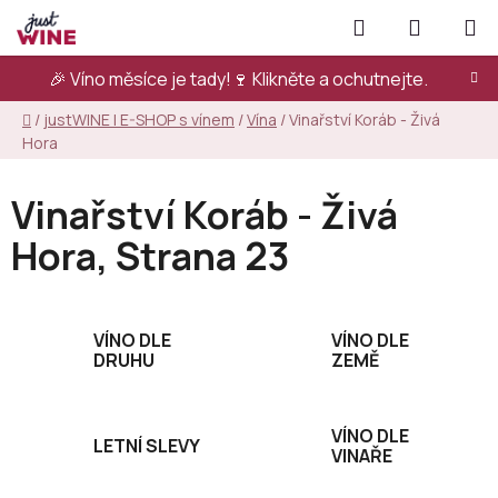
Přejít
Hledat
NÁKUPN
na
KOŠÍK
obsah
🎉 Víno měsíce je tady!🍷
Klikněte a ochutnejte.
Domů
/
justWINE | E-SHOP s vínem
/
Vína
/
Vinařství Koráb - Živá
Hora
Vinařství Koráb - Živá
Hora
, Strana 23
VÍNO DLE
VÍNO DLE
DRUHU
ZEMĚ
VÍNO DLE
LETNÍ SLEVY
VINAŘE