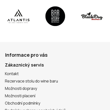
Z
á
Informace pro vás
p
a
Zákaznický servis
t
Kontakt
í
Rezervace stolu do wine baru
Možnosti dopravy
Možnosti placení
Obchodní podmínky