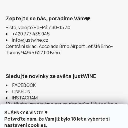
Zeptejte se nás, poradíme Vám❤️
Pište, volejte Po–Pá 7.30–15.30
+420 777 435 045
info@justwine.cz
Centrální sklad: Accolade Brno Airport Letiště Brno-
Tuřany 949/5 627 00 Brno
Sledujte novinky ze světa justWINE
FACEBOOK
LINKEDIN
INSTAGRAM
18+ Alkohol prodáváme pouze plnoletým. Užijte si ho s
rozumem.
SUŠENKY A VÍNO? 🍷
Potvrďte nám, že Vám již bylo 18 let a vyberte si
nastavení cookies.