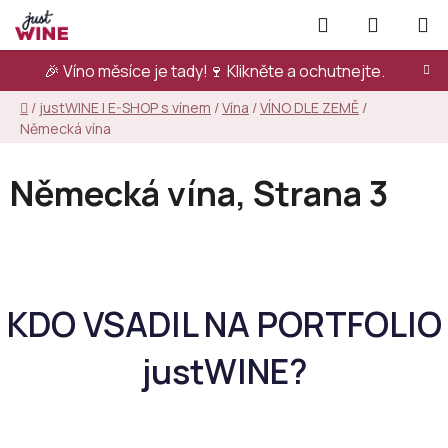
Přejít
Hledat
NÁKUPN
na
KOŠÍK
obsah
🎉 Víno měsíce je tady!🍷
Klikněte a ochutnejte.
Domů
/
justWINE | E-SHOP s vínem
/
Vína
/
VÍNO DLE ZEMĚ
/
Německá vína
Německá vína
, Strana 3