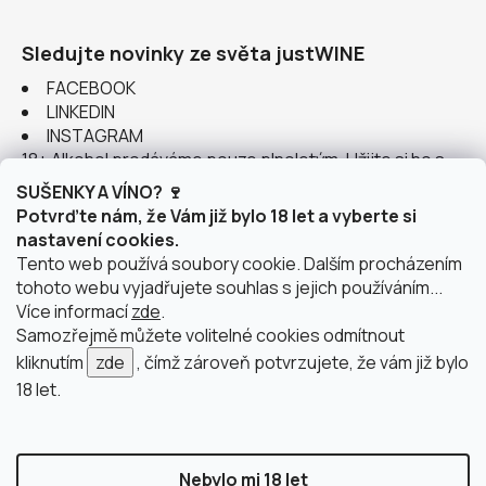
Sledujte novinky ze světa justWINE
FACEBOOK
LINKEDIN
INSTAGRAM
18+ Alkohol prodáváme pouze plnoletým. Užijte si ho s
rozumem.
SUŠENKY A VÍNO? 🍷
Potvrďte nám, že Vám již bylo 18 let a vyberte si
nastavení cookies.
Tento web používá soubory cookie. Dalším procházením
tohoto webu vyjadřujete souhlas s jejich používáním...
Instagram
Více informací
zde
.
Samozřejmě můžete volitelné cookies odmítnout
kliknutím
zde
, čímž zároveň potvrzujete, že vám již bylo
18 let.
doprava po Brně
2 výdejní místa v Brně
Nebylo mi 18 let