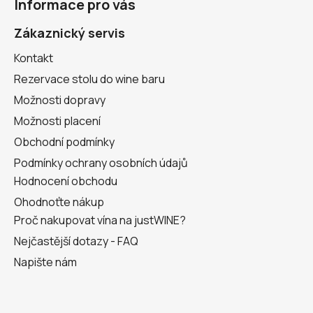
Informace pro vás
p
a
Zákaznický servis
t
Kontakt
í
Rezervace stolu do wine baru
Možnosti dopravy
Možnosti placení
Obchodní podmínky
Podmínky ochrany osobních údajů
Hodnocení obchodu
Ohodnoťte nákup
Proč nakupovat vína na justWINE?
Nejčastější dotazy - FAQ
Napište nám