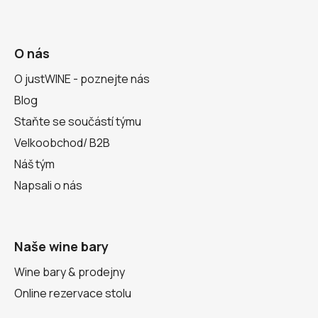
O nás
O justWINE - poznejte nás
Blog
Staňte se součástí týmu
Velkoobchod/ B2B
Náš tým
Napsali o nás
Naše wine bary
Wine bary & prodejny
Online rezervace stolu