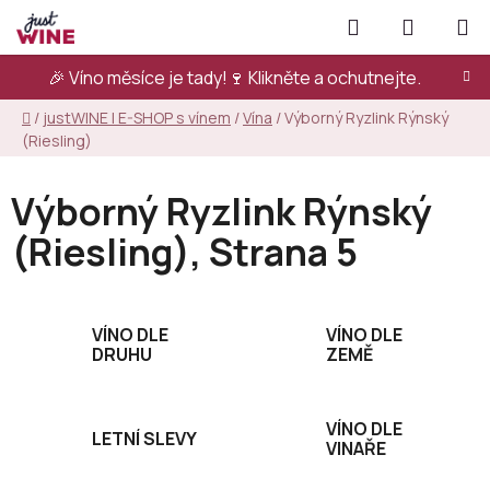
Přejít
Hledat
NÁKUPN
na
KOŠÍK
obsah
🎉 Víno měsíce je tady!🍷
Klikněte a ochutnejte.
Domů
/
justWINE | E-SHOP s vínem
/
Vína
/
Výborný Ryzlink Rýnský
(Riesling)
Výborný Ryzlink Rýnský
(Riesling)
, Strana 5
VÍNO DLE
VÍNO DLE
DRUHU
ZEMĚ
VÍNO DLE
LETNÍ SLEVY
VINAŘE