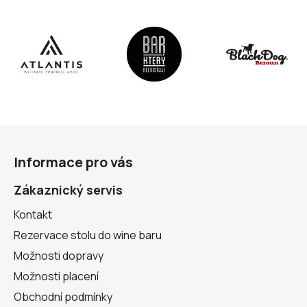
Z
á
Informace pro vás
p
a
Zákaznický servis
t
Kontakt
í
Rezervace stolu do wine baru
Možnosti dopravy
Možnosti placení
Obchodní podmínky