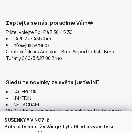
Zeptejte se nás, poradíme Vám❤️
Pište, volejte Po–Pá 7.30–15.30
+420 777 435 045
info@justwine.cz
Centrální sklad: Accolade Brno Airport Letiště Brno-
Tuřany 949/5 627 00 Brno
Sledujte novinky ze světa justWINE
FACEBOOK
LINKEDIN
INSTAGRAM
18+ Alkohol prodáváme pouze plnoletým. Užijte si ho s
rozumem.
SUŠENKY A VÍNO? 🍷
Potvrďte nám, že Vám již bylo 18 let a vyberte si