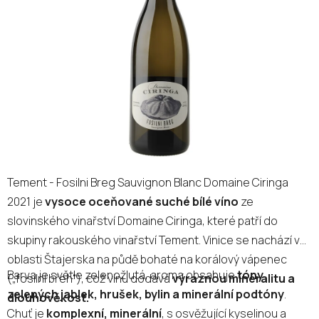
5
hvězdiček.
Tement - Fosilni Breg Sauvignon Blanc Domaine Ciringa
2021 je
vysoce oceňované suché bílé víno
ze
slovinského vinařství Domaine Ciringa, které patří do
skupiny rakouského vinařství Tement. Vinice se nachází v
oblasti Štajerska na půdě bohaté na korálový vápenec
Barva je světle zelenožlutá, aroma obsahuje
tóny
(„fosilní břeh“), což vínu dodává
výraznou mineralitu a
zelených jablek, hrušek, bylin a minerální podtóny
.
dlouhověkost.
Chuť je
komplexní, minerální
, s osvěžující kyselinou a