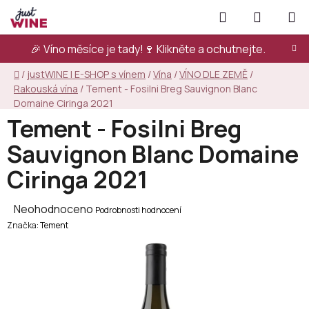
Přejít
Hledat
NÁKUPN
na
KOŠÍK
obsah
🎉 Víno měsíce je tady!🍷
Klikněte a ochutnejte.
Domů
/
justWINE | E-SHOP s vínem
/
Vína
/
VÍNO DLE ZEMĚ
/
Rakouská vína
/
Tement - Fosilni Breg Sauvignon Blanc
Domaine Ciringa 2021
Tement - Fosilni Breg
Sauvignon Blanc Domaine
Ciringa 2021
Průměrné
Neohodnoceno
Podrobnosti hodnocení
Značka:
hodnocení
Tement
produktu
je
0,0
z