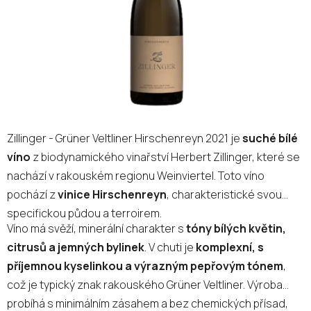
Zillinger - Grüner Veltliner Hirschenreyn 2021 je
suché bílé
víno
z biodynamického vinařství Herbert Zillinger, které se
nachází v rakouském regionu Weinviertel. Toto víno
pochází z
vinice Hirschenreyn
, charakteristické svou
specifickou půdou a terroirem.
Víno má svěží, minerální charakter s
tóny bílých květin,
citrusů a jemných bylinek
. V chuti je
komplexní, s
příjemnou kyselinkou a výrazným pepřovým tónem
,
což je typický znak rakouského Grüner Veltliner. Výroba
probíhá s minimálním zásahem a bez chemických přísad,