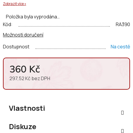
Zobrazit více »
přičemž se využívají spontánní kvašení a biodynamické
metody.
Položka byla vyprodána…
Kód:
RA390
Možnosti doručení
Dostupnost
Na cestě
360 Kč
297,52 Kč bez DPH
Měrná cena:
Vlastnosti
Diskuze