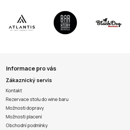
Z
á
Informace pro vás
p
a
Zákaznický servis
t
Kontakt
í
Rezervace stolu do wine baru
Možnosti dopravy
Možnosti placení
Obchodní podmínky