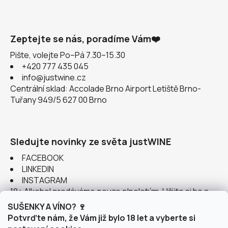
Zeptejte se nás, poradíme Vám❤️
Pište, volejte Po–Pá 7.30–15.30
+420 777 435 045
info@justwine.cz
Centrální sklad: Accolade Brno Airport Letiště Brno-
Tuřany 949/5 627 00 Brno
Sledujte novinky ze světa justWINE
FACEBOOK
LINKEDIN
INSTAGRAM
18+ Alkohol prodáváme pouze plnoletým. Užijte si ho s
rozumem.
SUŠENKY A VÍNO? 🍷
Potvrďte nám, že Vám již bylo 18 let a vyberte si