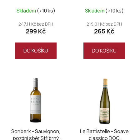
Weinviertel DAC 2025
Skladem
(>10 ks)
Skladem
(>10 ks)
247,11 Kč bez DPH
219,01 Kč bez DPH
299 Kč
265 Kč
DO KOŠÍKU
DO KOŠÍKU
Sonberk - Sauvignon,
Le Battistelle - Soave
pozdní sběr Stříbrný
classico DOC