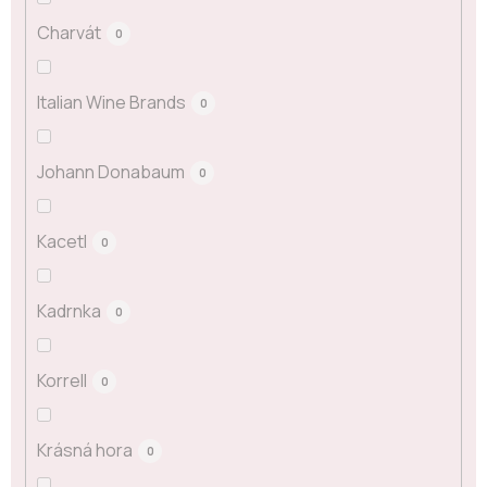
Charvát
0
Italian Wine Brands
0
Johann Donabaum
0
Kacetl
0
Kadrnka
0
Korrell
0
Krásná hora
0