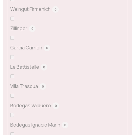
Weingut Firmenich
0
Zillinger
0
Garcia Carrion
0
Le Battistelle
0
Villa Trasqua
0
Bodegas Valduero
0
Bodegas Ignacio Marín
0