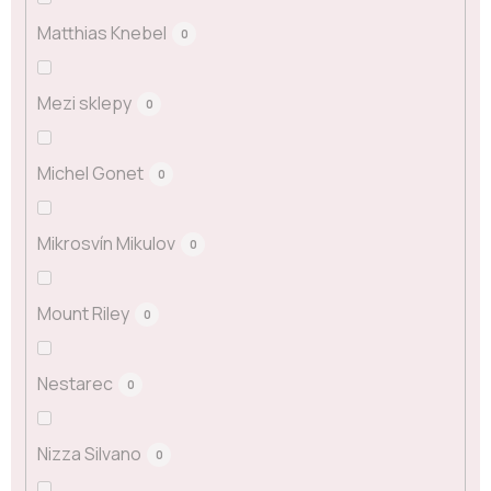
Matthias Knebel
0
Mezi sklepy
0
Michel Gonet
0
Mikrosvín Mikulov
0
Mount Riley
0
Nestarec
0
Nizza Silvano
0