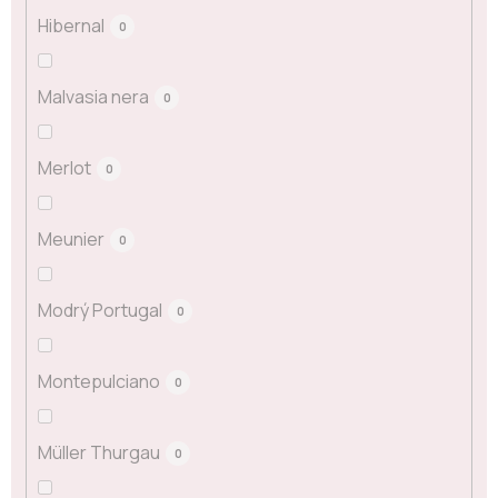
Hibernal
0
Malvasia nera
0
Merlot
0
Meunier
0
Modrý Portugal
0
Montepulciano
0
Müller Thurgau
0