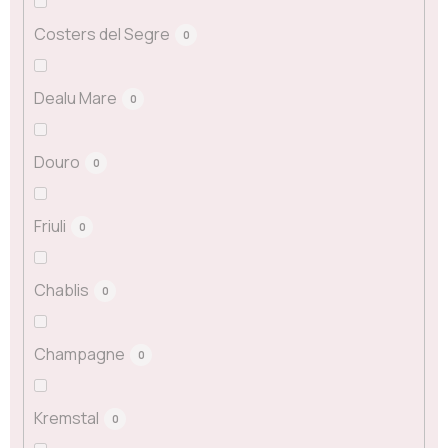
Costers del Segre
0
Dealu Mare
0
Douro
0
Friuli
0
Chablis
0
Champagne
0
Kremstal
0