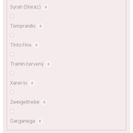
Syrah (Shiraz)
0
Tempranillo
0
Tinto Fino
0
Tramín červený
0
Xarel-lo
0
Zweigeltrebe
0
Garganega
0