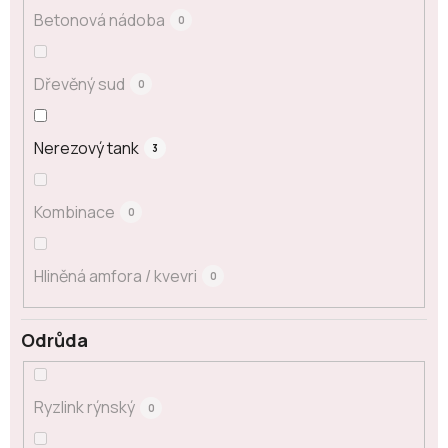
Betonová nádoba
0
Dřevěný sud
0
Nerezový tank
3
Kombinace
0
Hliněná amfora / kvevri
0
Odrůda
Ryzlink rýnský
0