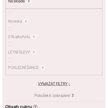
Na skladě
2
Novinka
0
0 % alkoholu
0
LETNÍ SLEVY
0
POSLEDNÍ ŠANCE
0
VYMAZAT FILTRY
Položek k zobrazení:
3
Obsah cukru
?