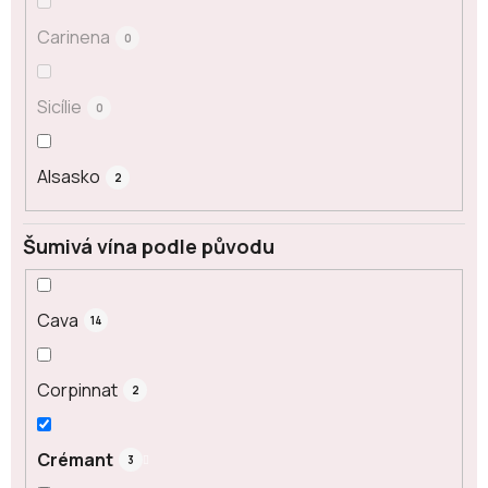
Carinena
0
Sicílie
0
Alsasko
2
Šumivá vína podle původu
Cava
14
Corpinnat
2
Crémant
3