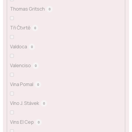
Thomas Gritsch
0
Tři Čtvrtě
0
Valdoca
0
Valenciso
0
Vina Pomal
0
Víno J. Stávek
0
Vins El Cep
0