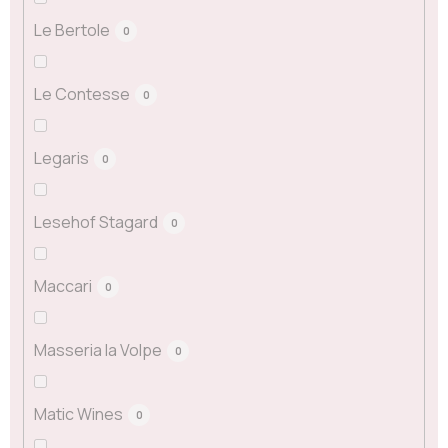
Le Bertole
0
Le Contesse
0
Legaris
0
Lesehof Stagard
0
Maccari
0
Masseria la Volpe
0
Matic Wines
0