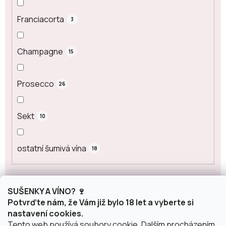
Franciacorta
3
Champagne
15
Prosecco
26
Sekt
10
ostatní šumivá vína
18
Obsah alkoholu
SUŠENKY A VÍNO? 🍷
Potvrďte nám, že Vám již bylo 18 let a vyberte si
nastavení cookies.
0 %
0
Tento web používá soubory cookie. Dalším procházením