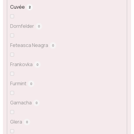
Cuvée
2
Dornfelder
0
Feteasca Neagra
0
Frankovka
0
Furmint
0
Garnacha
0
Glera
0