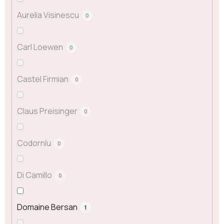
Aurelia Visinescu
0
Carl Loewen
0
Castel Firmian
0
Claus Preisinger
0
Codorníu
0
Di Camillo
0
Domaine Bersan
1