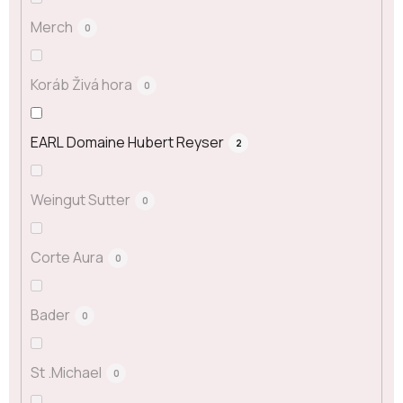
Merch
0
Koráb Živá hora
0
EARL Domaine Hubert Reyser
2
Weingut Sutter
0
Corte Aura
0
Bader
0
St .Michael
0