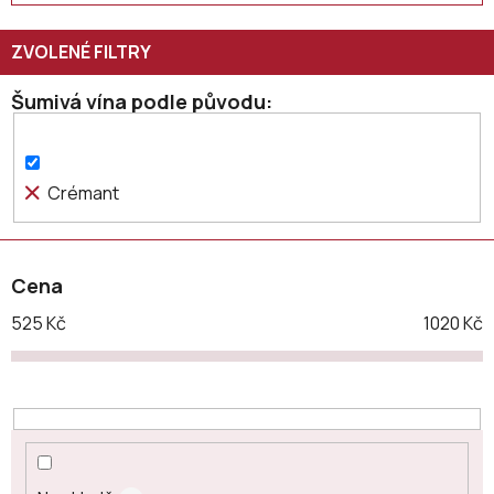
í
p
r
o
Šumivá vína podle původu
d
u
k
Crémant
t
ů
Cena
525
Kč
1020
Kč