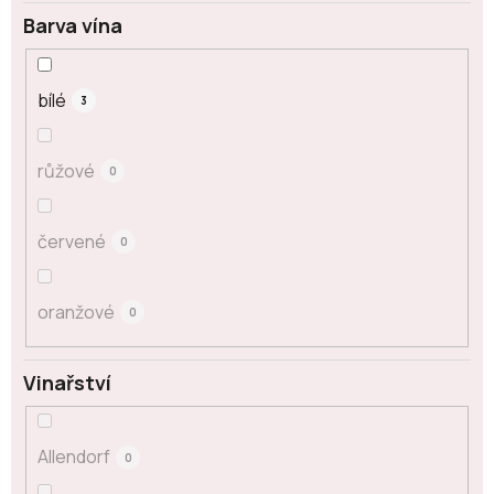
Barva vína
bílé
3
růžové
0
červené
0
oranžové
0
Vinařství
Allendorf
0