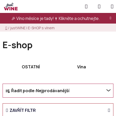
Přejít
Hledat
NÁKUP
na
KOŠÍK
obsah
🎉 Víno měsíce je tady!🍷
Klikněte a ochutnejte.
Domů
/
justWINE | E-SHOP s vínem
E-shop
OSTATNÍ
Vína
Ř
Řadit podle:
Nejprodávanější
a
z
e
ZAVŘÍT FILTR
n