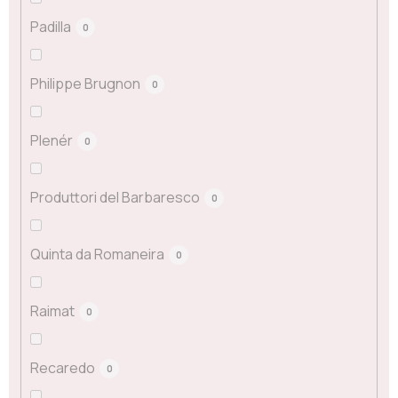
Padilla
0
Philippe Brugnon
0
Plenér
0
Produttori del Barbaresco
0
Quinta da Romaneira
0
Raimat
0
Recaredo
0