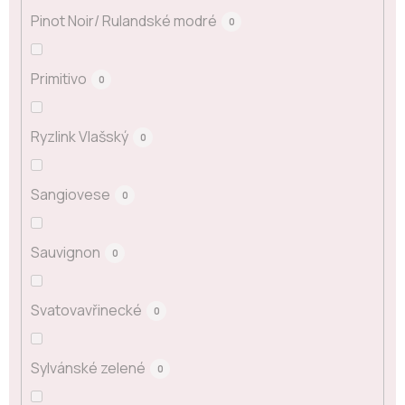
Pinot Noir/ Rulandské modré
0
Primitivo
0
Ryzlink Vlašský
0
Sangiovese
0
Sauvignon
0
Svatovavřinecké
0
Sylvánské zelené
0