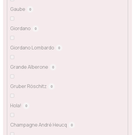
Gaube
0
Giordano
0
Giordano Lombardo
0
Grande Alberone
0
Gruber Röschitz
0
Hola!
0
Champagne André Heucq
0