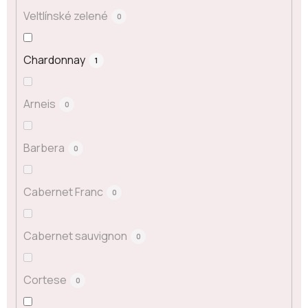
Veltlínské zelené
0
Chardonnay
1
Arneis
0
Barbera
0
Cabernet Franc
0
Cabernet sauvignon
0
Cortese
0