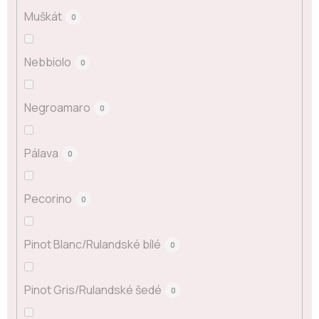
Muškát
0
Nebbiolo
0
Negroamaro
0
Pálava
0
Pecorino
0
Pinot Blanc/Rulandské bílé
0
Pinot Gris/Rulandské šedé
0