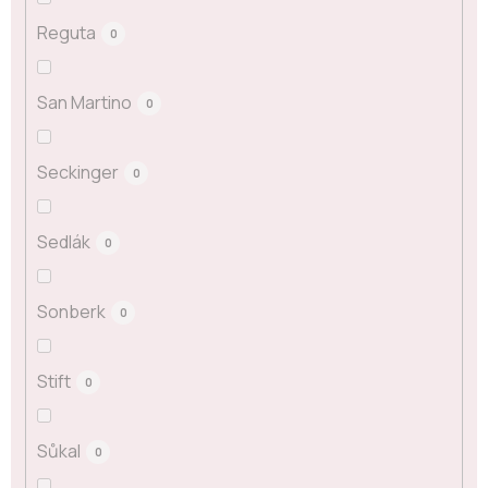
Reguta
0
San Martino
0
Seckinger
0
Sedlák
0
Sonberk
0
Stift
0
Sůkal
0