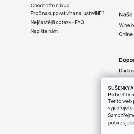
Ohodnoťte nákup
Proč nakupovat vína na justWINE?
Naše 
Nejčastější dotazy - FAQ
Wine b
Napište nám
Online
Dopo
Dárko
Degust
SUŠENKY A 
Seznam
Potvrďte ná
Tento web 
vyjadřujete 
Samozřejmě 
potvrzujete,