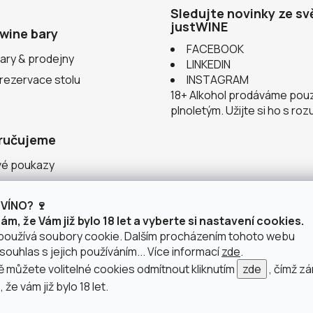
Sledujte novinky ze sv
justWINE
wine bary
FACEBOOK
ary & prodejny
LINKEDIN
 rezervace stolu
INSTAGRAM
18+ Alkohol prodáváme pou
plnoletým. Užijte si ho s ro
ručujeme
vé poukazy
ace v justWINE
VÍNO? 🍷
 vinařství
m, že Vám již bylo 18 let a vyberte si nastavení cookies.
používá soubory cookie. Dalším procházením tohoto webu
souhlas s jejich používáním... Více informací
zde
.
můžete volitelné cookies odmítnout kliknutím
zde
, čímž z
 že vám již bylo 18 let.