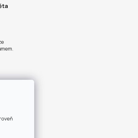
ěta
ze
zumem.
ároveň