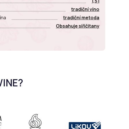
1,5 l
tradiční víno
ína
tradiční metoda
Obsahuje siřičitany