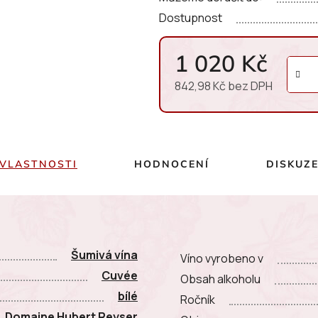
Dostupnost
1 020 Kč
842,98 Kč bez DPH
Měrná cena:
VLASTNOSTI
HODNOCENÍ
DISKUZ
Šumivá vína
Víno vyrobeno v
Cuvée
Obsah alkoholu
bílé
Ročník
L Domaine Hubert Reyser