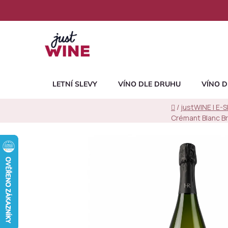
Přejít
na
obsah
LETNÍ SLEVY
VÍNO DLE DRUHU
VÍNO D
Domů
/
justWINE | E-
Crémant Blanc B