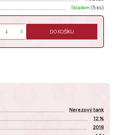
Skladem
(5 ks)
DO KOŠÍKU
E
Nerezový tank
12 %
2018