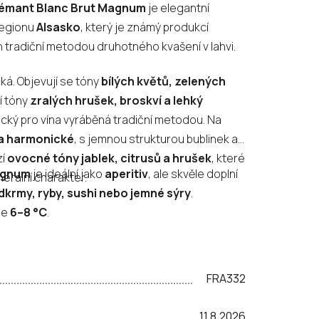
rémant Blanc Brut Magnum
je elegantní
regionu
Alsasko
, který je známý produkcí
 tradiční metodou druhotného kvašení v lahvi.
ká. Objevují se tóny
bílých květů, zelených
jí tóny
zralých hrušek, broskví a lehký
pický pro vína vyráběná tradiční metodou. Na
 a harmonické
, s jemnou strukturou bublinek a
zí
ovocné tóny jablek, citrusů a hrušek
, které
agnum
je ideální jako
aperitiv
, ale skvěle doplní
erální charakter.
dkrmy, ryby, sushi nebo jemné sýry
.
je
6–8 °C
.
FRA332
11.8.2026