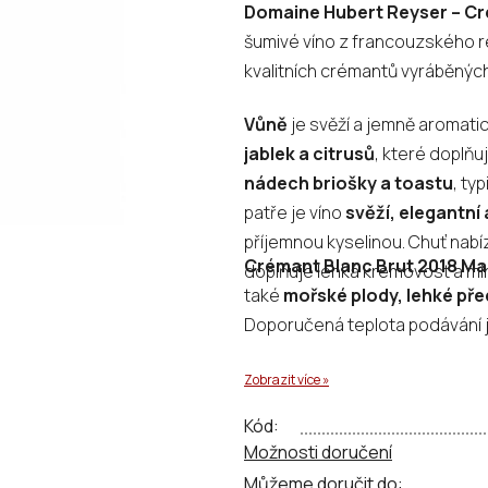
Domaine Hubert Reyser – C
je
šumivé víno z francouzského 
0,0
kvalitních crémantů vyráběných
z
5
Vůně
je svěží a jemně aromatic
hvězdiček.
jablek a citrusů
, které doplňu
nádech briošky a toastu
, ty
patře je víno
svěží, elegantní
příjemnou kyselinou. Chuť nabí
Crémant Blanc Brut 2018 M
doplňuje lehká krémovost a min
také
mořské plody, lehké pře
Doporučená teplota podávání 
Zobrazit více »
Kód:
Možnosti doručení
Můžeme doručit do: