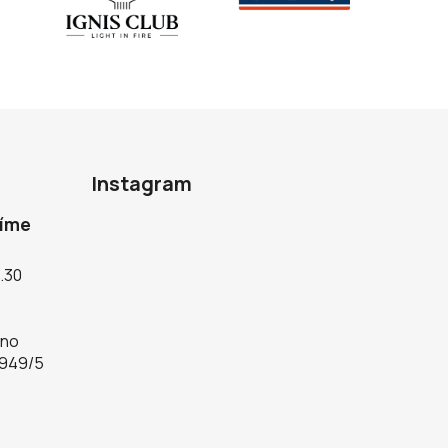
Instagram
díme
5.30
rno
 949/5