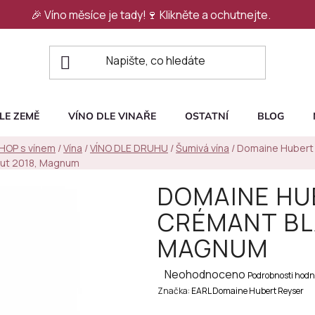
🎉 Víno měsíce je tady!🍷
Klikněte a ochutnejte.
LE ZEMĚ
VÍNO DLE VINAŘE
OSTATNÍ
BLOG
SHOP s vínem
/
Vína
/
VÍNO DLE DRUHU
/
Šumivá vína
/
Domaine Hubert 
rut 2018, Magnum
DOMAINE HU
CRÉMANT BL
MAGNUM
Průměrné
Neohodnoceno
Podrobnosti hodn
Značka:
hodnocení
EARL Domaine Hubert Reyser
produktu