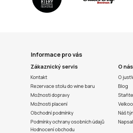
Z
á
Informace pro vás
p
a
Zákaznický servis
O nás
t
Kontakt
O just
í
Rezervace stolu do wine baru
Blog
Možnosti dopravy
Staňte
Možnosti placení
Velko
Obchodní podmínky
Náš tý
Podmínky ochrany osobních údajů
Napsal
Hodnocení obchodu