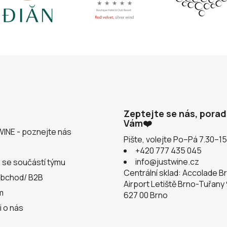
Zeptejte se nás, pora
Vám❤️
WINE - poznejte nás
Pište, volejte Po–Pá 7.30–1
+420 777 435 045
info@justwine.cz
 se součástí týmu
Centrální sklad: Accolade B
obchod/ B2B
Airport Letiště Brno-Tuřany
m
627 00 Brno
i o nás