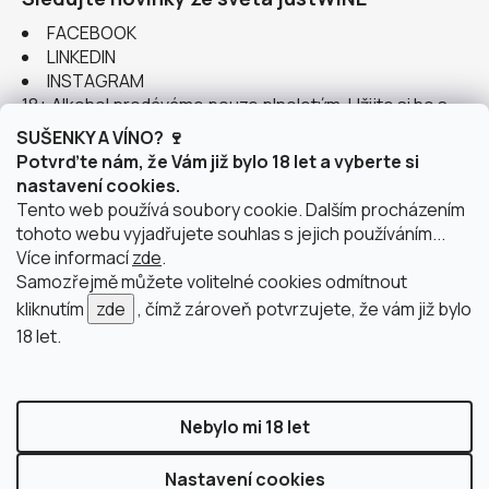
FACEBOOK
LINKEDIN
INSTAGRAM
18+ Alkohol prodáváme pouze plnoletým. Užijte si ho s
rozumem.
SUŠENKY A VÍNO? 🍷
Potvrďte nám, že Vám již bylo 18 let a vyberte si
nastavení cookies.
Tento web používá soubory cookie. Dalším procházením
tohoto webu vyjadřujete souhlas s jejich používáním...
Instagram
Více informací
zde
.
Samozřejmě můžete volitelné cookies odmítnout
kliknutím
zde
, čímž zároveň potvrzujete, že vám již bylo
18 let.
doprava po Brně
2 výdejní místa v Brně
Nebylo mi 18 let
Nastavení cookies