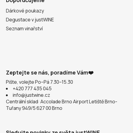
Doporučujeme
Dárkové poukazy
Degustace v justWINE
Seznam vinařství
Zeptejte se nás, poradíme Vám❤️
Pište, volejte Po–Pá 7.30–15.30
+420 777 435 045
info@justwine.cz
Centrální sklad: Accolade Brno Airport Letiště Brno-
Tuřany 949/5 627 00 Brno
Sledujte novinky ze světa justWINE