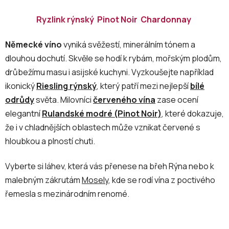
Ryzlink rýnský
Pinot Noir
Chardonnay
Německé víno
vyniká svěžestí, minerálním tónem a
dlouhou dochutí. Skvěle se hodí k rybám, mořským plodům,
drůbežímu masu i asijské kuchyni. Vyzkoušejte například
ikonický
Riesling rýnský
, který patří mezi nejlepší
bílé
odrůdy
světa. Milovníci
červeného vína
zase ocení
elegantní
Rulandské modré (Pinot Noir)
, které dokazuje,
že i v chladnějších oblastech může vznikat červené s
hloubkou a plností chuti.
Vyberte si láhev, která vás přenese na břeh Rýna nebo k
malebným zákrutám
Mosely
, kde se rodí vína z poctivého
řemesla s mezinárodním renomé.