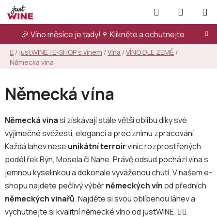
Přejít
Hledat
NÁKUPN
na
KOŠÍK
obsah
🎉 Víno měsíce je tady!🍷
Klikněte a ochutnejte.
Domů
/
justWINE | E-SHOP s vínem
/
Vína
/
VÍNO DLE ZEMĚ
/
Německá vína
Německá vína
Německá vína
si získávají stále větší oblibu díky své
výjimečné svěžesti, eleganci a preciznímu zpracování.
Každá lahev nese
unikátní terroir
vinic rozprostřených
podél řek Rýn, Mosela či
Nahe
. Právě odsud pochází vína s
jemnou kyselinkou a dokonale vyváženou chutí. V našem e-
shopu najdete pečlivý výběr
německých vín
od předních
německých vinařů
. Najděte si svou oblíbenou láhev a
vychutnejte si kvalitní německé víno od justWINE. 👇🏻