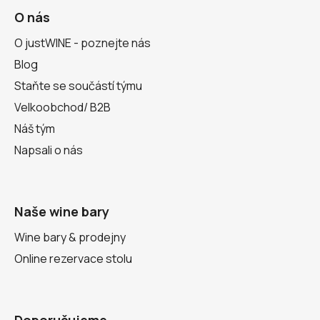
O nás
O justWINE - poznejte nás
Blog
Staňte se součástí týmu
Velkoobchod/ B2B
Náš tým
Napsali o nás
Naše wine bary
Wine bary & prodejny
Online rezervace stolu