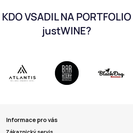
Z
á
Informace pro vás
p
a
Zákaznický servis