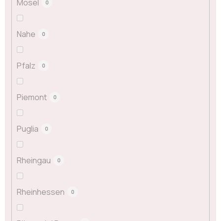
Mosel
0
Nahe
0
Pfalz
0
Piemont
0
Puglia
0
Rheingau
0
Rheinhessen
0