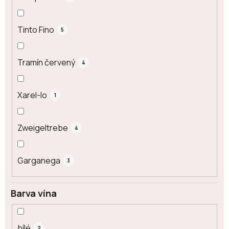
Tinto Fino
5
Tramín červený
4
Xarel-lo
1
Zweigeltrebe
4
Garganega
3
Barva vína
bílé
2