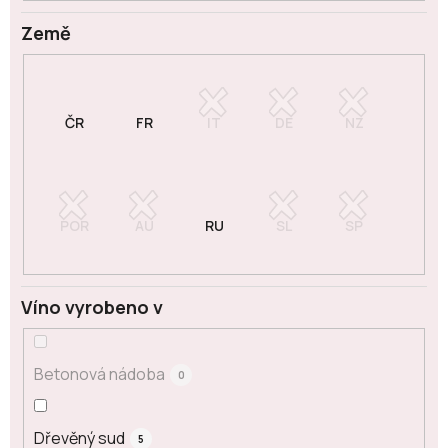
Země
Víno vyrobeno v
Betonová nádoba
0
Dřevěný sud
5