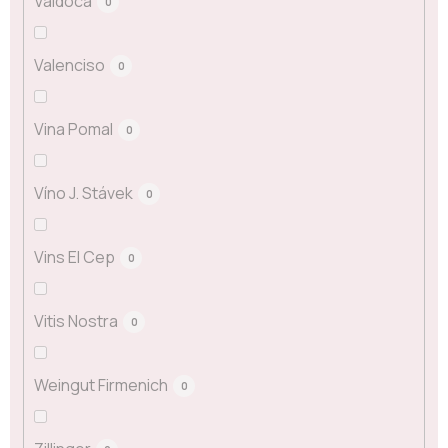
Valdoca
0
Valenciso
0
Vina Pomal
0
Víno J. Stávek
0
Vins El Cep
0
Vitis Nostra
0
Weingut Firmenich
0