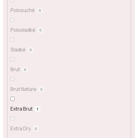
Polosuché
0
Polosladké
0
Sladké
0
Brut
0
Brut Nature
0
Extra Brut
1
Extra Dry
0