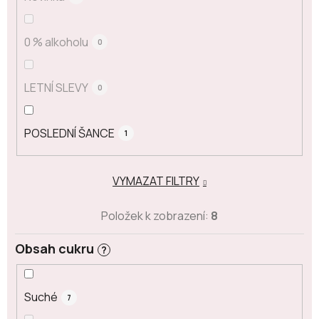
0 % alkoholu
0
LETNÍ SLEVY
0
POSLEDNÍ ŠANCE
1
VYMAZAT FILTRY
Položek k zobrazení:
8
Obsah cukru
?
Suché
7