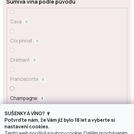
Šumivá vína podle původu
Cava
0
Corpinnat
0
Crémant
0
Franciacorta
0
Champagne
1
SUŠENKY A VÍNO? 🍷
Prosecco
0
Potvrďte nám, že Vám již bylo 18 let a vyberte si
nastavení cookies.
Tento web používá soubory cookie. Dalším procházením