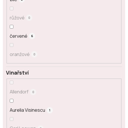
růžové
0
červené
6
oranžové
0
Vinařství
Allendorf
0
Aurelia Visinescu
1