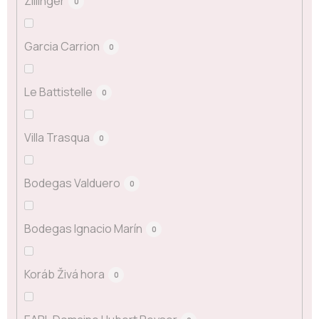
Zillinger
0
Garcia Carrion
0
Le Battistelle
0
Villa Trasqua
0
Bodegas Valduero
0
Bodegas Ignacio Marín
0
Koráb Živá hora
0