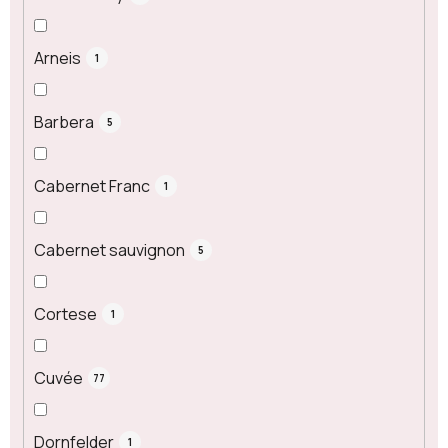
Arneis
1
Barbera
5
Cabernet Franc
1
Cabernet sauvignon
5
Cortese
1
Cuvée
77
Dornfelder
1