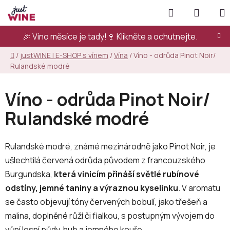
Přejít
Hledat
NÁKUP
na
KOŠÍK
obsah
🎉 Víno měsíce je tady!🍷
Klikněte a ochutnejte.
Domů
/
justWINE | E-SHOP s vínem
/
Vína
/
Víno - odrůda Pinot Noir/
Rulandské modré
Víno - odrůda Pinot Noir/
Rulandské modré
Rulandské modré, známé mezinárodně jako Pinot Noir, je
ušlechtilá červená odrůda původem z francouzského
Burgundska,
která vinicím přináší světlé rubínové
odstíny, jemné taniny a výraznou kyselinku
. V aromatu
se často objevují tóny červených bobulí, jako třešeň a
malina, doplněné růží či fialkou, s postupným vývojem do
vůní lesní půdy, hub a jemného kouře.