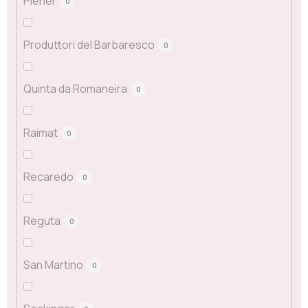
Plenér
0
Produttori del Barbaresco
0
Quinta da Romaneira
0
Raimat
0
Recaredo
0
Reguta
0
San Martino
0