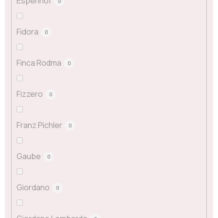
Espenhof
0
Fidora
0
Finca Rodma
0
Fizzero
0
Franz Pichler
0
Gaube
0
Giordano
0