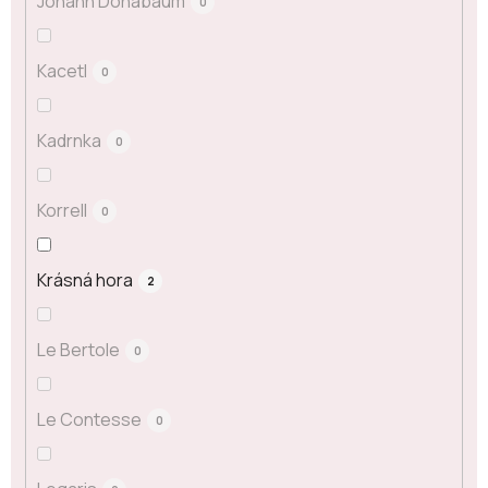
Johann Donabaum
0
Kacetl
0
Kadrnka
0
Korrell
0
Krásná hora
2
Le Bertole
0
Le Contesse
0