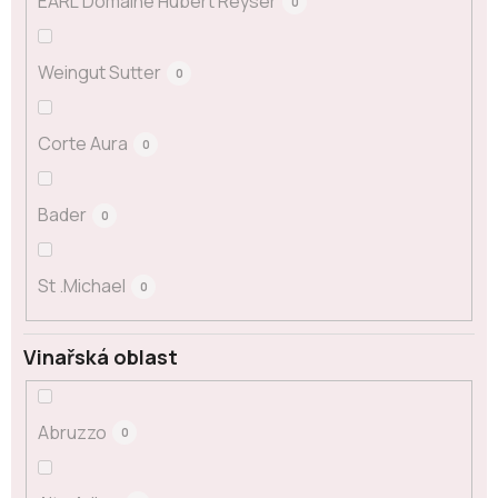
EARL Domaine Hubert Reyser
0
Weingut Sutter
0
Corte Aura
0
Bader
0
St .Michael
0
Vinařská oblast
Abruzzo
0