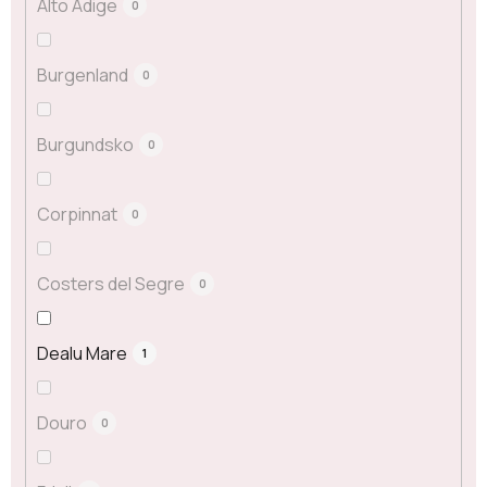
Alto Adige
0
Burgenland
0
Burgundsko
0
Corpinnat
0
Costers del Segre
0
Dealu Mare
1
Douro
0