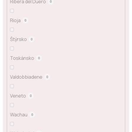
Ribera del Duero
0
Rioja
0
Štýrsko
0
Toskánsko
0
Valdobbiadene
0
Veneto
0
Wachau
0