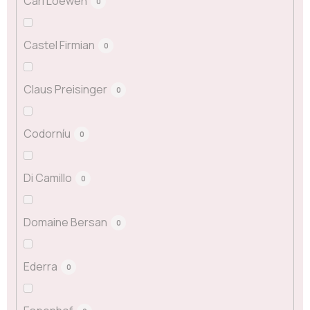
Carl Loewen
0
Castel Firmian
0
Claus Preisinger
0
Codorníu
0
Di Camillo
0
Domaine Bersan
0
Ederra
0