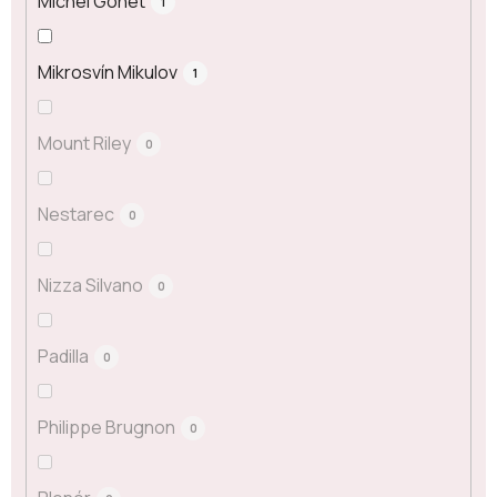
Michel Gonet
1
Mikrosvín Mikulov
1
Mount Riley
0
Nestarec
0
Nizza Silvano
0
Padilla
0
Philippe Brugnon
0