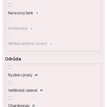
Nerezový tank
3
Kombinace
0
Hliněná amfora / kvevri
0
Odrůda
Ryzlink rýnský
48
Veltlínské zelené
25
Chardonnay
21