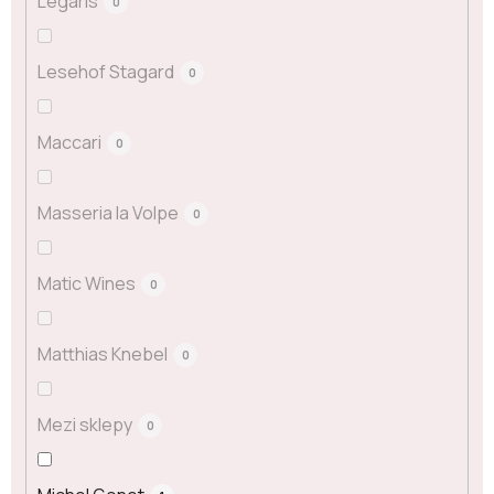
Legaris
0
Lesehof Stagard
0
Maccari
0
Masseria la Volpe
0
Matic Wines
0
Matthias Knebel
0
Mezi sklepy
0