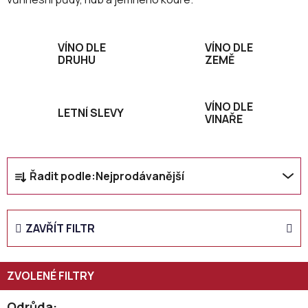
VÍNO DLE
VÍNO DLE
DRUHU
ZEMĚ
VÍNO DLE
LETNÍ SLEVY
VINAŘE
Ř
Řadit podle:
Nejprodávanější
a
z
e
ZAVŘÍT FILTR
n
í
p
r
Odrůda