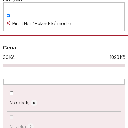
o
d
u
k
Pinot Noir/ Rulandské modré
t
ů
Cena
99
Kč
1020
Kč
Na skladě
8
Novinka
0