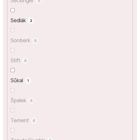
Seckinger
0
Sedlák
2
Sonberk
0
Stift
0
Sůkal
1
Špalek
0
Tement
0