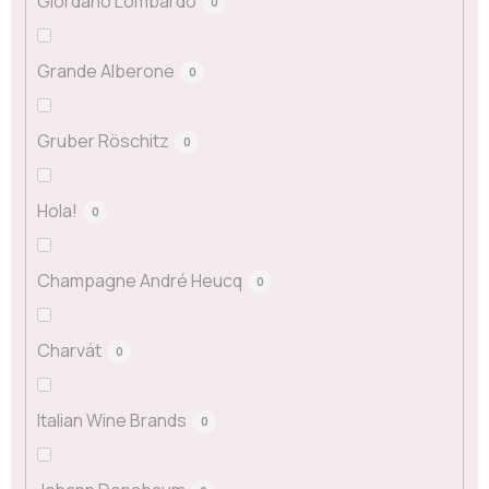
Giordano Lombardo
0
Grande Alberone
0
Gruber Röschitz
0
Hola!
0
Champagne André Heucq
0
Charvát
0
Italian Wine Brands
0