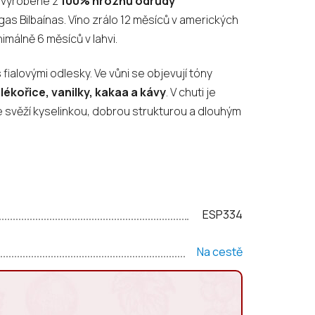
, vyrobené z
100% hroznů odrůdy
as Bilbaínas. Víno zrálo 12 měsíců v amerických
málně 6 měsíců v lahvi.
 fialovými odlesky. Ve vůni se objevují tóny
ékořice, vanilky, kakaa a kávy
. V chuti je
e svěží kyselinkou, dobrou strukturou a dlouhým
ESP334
Na cestě