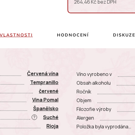
264,46 Kč bez DPH
Měrná cena:
VLASTNOSTI
HODNOCENÍ
DISKUZ
Červená vína
Víno vyrobeno v
Tempranillo
Obsah alkoholu
červené
Ročník
Vina Pomal
Objem
Španělsko
Filozofie výroby
Suché
?
Alergen
Rioja
Položka byla vyprodána…