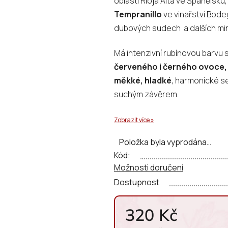
oblasti Rioja Alta ve Španělsku
0,0
Tempranillo
ve vinařství Bodeg
z
dubových sudech a dalších mini
5
hvězdiček.
Má intenzivní rubínovou barvu s
červeného i černého ovoce, l
měkké, hladké
, harmonické s
suchým závěrem.
Zobrazit více »
Položka byla vyprodána…
Kód:
Možnosti doručení
Dostupnost
320 Kč