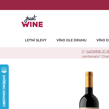
Přejít
na
obsah
LETNÍ SLEVY
VÍNO DLE DRUHU
VÍNO D
Domů
/
justWINE | E-
centenario" Cria