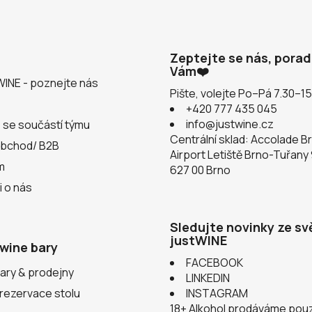
Zeptejte se nás, pora
Vám❤️
WINE - poznejte nás
Pište, volejte Po–Pá 7.30–1
+420 777 435 045
info@justwine.cz
 se součástí týmu
Centrální sklad: Accolade B
obchod/ B2B
Airport Letiště Brno-Tuřany
m
627 00 Brno
i o nás
Sledujte novinky ze sv
justWINE
wine bary
FACEBOOK
ary & prodejny
LINKEDIN
 rezervace stolu
INSTAGRAM
18+ Alkohol prodáváme pou