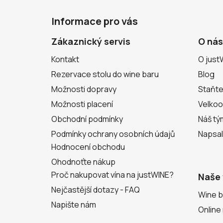
Z
á
Informace pro vás
p
a
Zákaznický servis
O nás
t
Kontakt
O just
í
Rezervace stolu do wine baru
Blog
Možnosti dopravy
Staňte
Možnosti placení
Velko
Obchodní podmínky
Náš tý
Podmínky ochrany osobních údajů
Napsal
Hodnocení obchodu
Ohodnoťte nákup
Proč nakupovat vína na justWINE?
Naše 
Nejčastější dotazy - FAQ
Wine b
Napište nám
Online