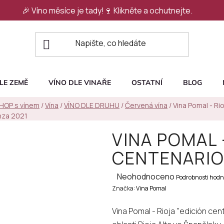
🎉 Víno měsíce je tady!🍷
Klikněte a ochutnejte.
LE ZEMĚ
VÍNO DLE VINAŘE
OSTATNÍ
BLOG
SHOP s vínem
/
Vína
/
VÍNO DLE DRUHU
/
Červená vína
/
Vina Pomal - Rio
nza 2021
VINA POMAL 
CENTENARIO
Průměrné
Neohodnoceno
Podrobnosti hodn
Značka:
hodnocení
Vina Pomal
produktu
Vina Pomal - Rioja "edición cen
je