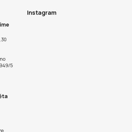
Instagram
díme
5.30
rno
 949/5
ěta
ze