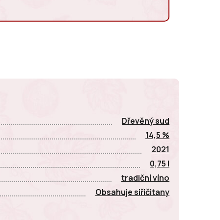
E
Dřevěný sud
14,5 %
2021
0,75 l
tradiční víno
Obsahuje siřičitany