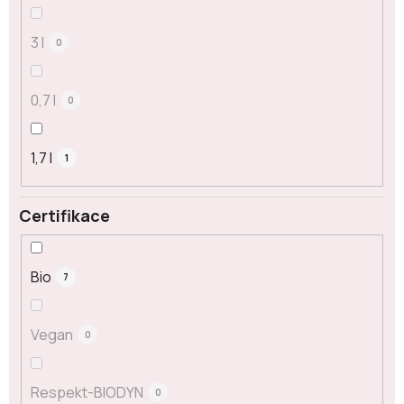
3 l
0
0,7 l
0
1,7 l
1
Certifikace
Bio
7
Vegan
0
Respekt-BIODYN
0