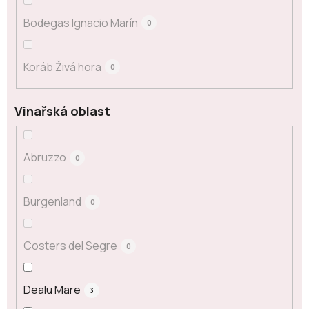
Bodegas Ignacio Marín
0
Koráb Živá hora
0
Vinařská oblast
Abruzzo
0
Burgenland
0
Costers del Segre
0
Dealu Mare
3