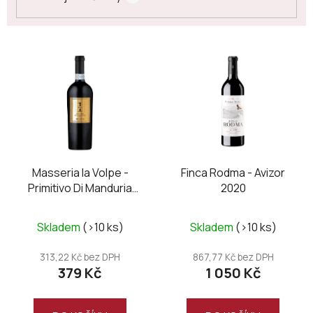
V
ý
p
i
s
p
r
o
Masseria la Volpe -
Finca Rodma - Avizor
Primitivo Di Manduria
2020
d
DOC UNO Riserva
u
Průměrné
Průměrné
k
Skladem
(>10 ks)
Skladem
(>10 ks)
hodnocení
hodnocení
t
produktu
produktu
313,22 Kč bez DPH
867,77 Kč bez DPH
ů
379 Kč
1 050 Kč
je
je
5,0
5,0
z
z