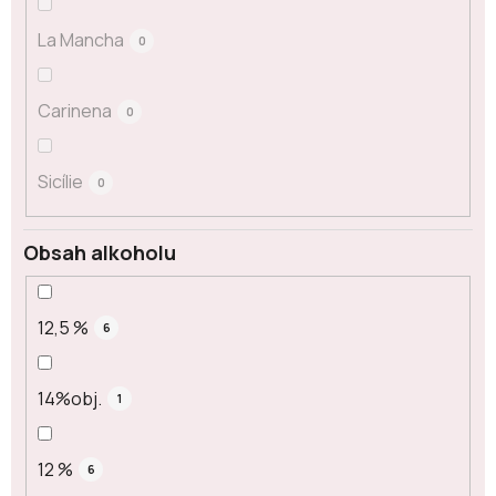
La Mancha
0
Carinena
0
Sicílie
0
Obsah alkoholu
12,5 %
6
14%obj.
1
12 %
6