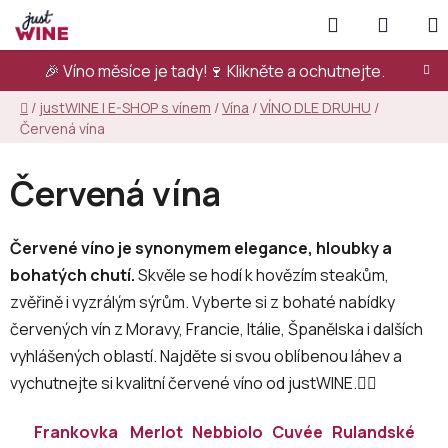
Přejít
Hledat
NÁKUP
na
KOŠÍK
obsah
🎉 Víno měsíce je tady!🍷
Klikněte a ochutnejte.
Domů
/
justWINE | E-SHOP s vínem
/
Vína
/
VÍNO DLE DRUHU
/
Červená vína
Červená vína
Červené víno je synonymem elegance, hloubky a
bohatých chutí.
Skvěle se hodí k hovězím steakům,
zvěřině i vyzrálým sýrům. Vyberte si z bohaté nabídky
červených vín z Moravy, Francie, Itálie, Španělska i dalších
vyhlášených oblastí. Najděte si svou oblíbenou láhev a
vychutnejte si kvalitní červené víno od justWINE.👇🏻
Frankovka
Merlot
Nebbiolo
Cuvée
Rulandské