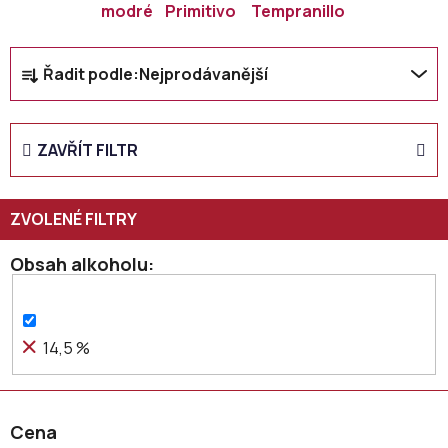
modré
Primitivo
Tempranillo
Ř
Řadit podle:
Nejprodávanější
a
z
e
ZAVŘÍT FILTR
n
í
p
r
o
Obsah alkoholu
d
u
k
14,5 %
t
ů
Cena