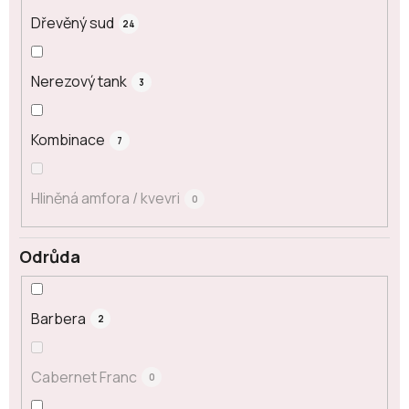
Dřevěný sud
24
Nerezový tank
3
Kombinace
7
Hliněná amfora / kvevri
0
Odrůda
Barbera
2
Cabernet Franc
0