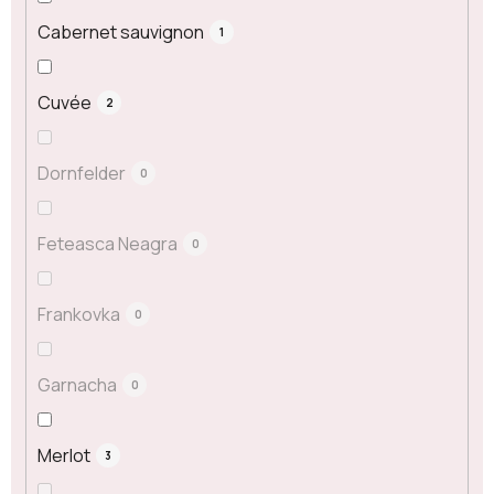
Cabernet sauvignon
1
Cuvée
2
Dornfelder
0
Feteasca Neagra
0
Frankovka
0
Garnacha
0
Merlot
3