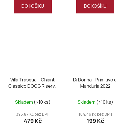
DO KOŠÍKU
DO KOŠÍKU
Villa Trasqua – Chianti
Di Donna - Primitivo di
Classico DOCG Riserva
Manduria 2022
Fanatico 2020
Skladem
(>10 ks)
Skladem
(>10 ks)
395,87 Kč bez DPH
164,46 Kč bez DPH
479 Kč
199 Kč