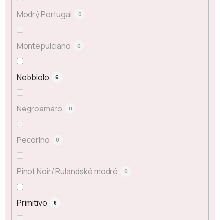
Modrý Portugal
0
Montepulciano
0
Nebbiolo
6
Negroamaro
0
Pecorino
0
Pinot Noir/ Rulandské modré
0
Primitivo
6