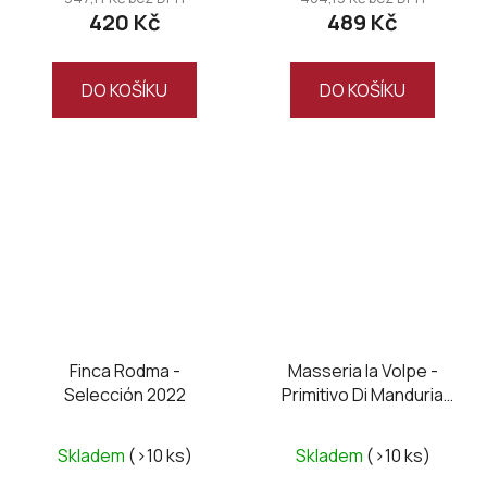
420 Kč
489 Kč
DO KOŠÍKU
DO KOŠÍKU
Finca Rodma -
Masseria la Volpe -
Selección 2022
Primitivo Di Manduria
DOC UNO Riserva
,Magnum
Skladem
(>10 ks)
Skladem
(>10 ks)