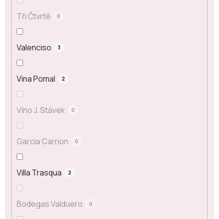
Tři Čtvrtě
0
Valenciso
3
Vina Pomal
2
Víno J. Stávek
0
Garcia Carrion
0
Villa Trasqua
2
Bodegas Valduero
0