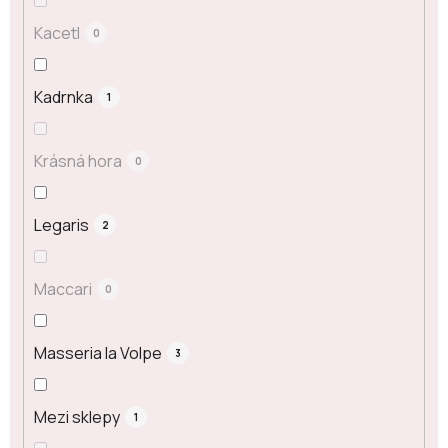
Kacetl
0
Kadrnka
1
Krásná hora
0
Legaris
2
Maccari
0
Masseria la Volpe
3
Mezi sklepy
1