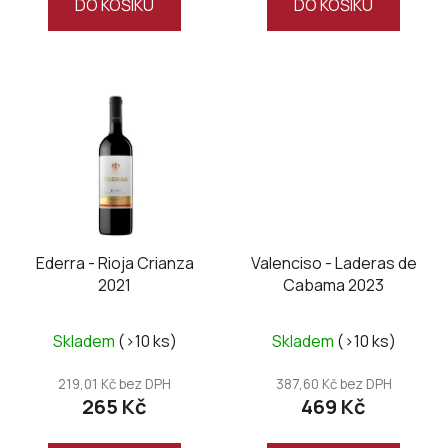
DO KOŠÍKU
DO KOŠÍKU
5
5
hvězdiček.
hvězdiček.
Ederra - Rioja Crianza
Valenciso - Laderas de
2021
Cabama 2023
Skladem
(>10 ks)
Skladem
(>10 ks)
219,01 Kč bez DPH
387,60 Kč bez DPH
265 Kč
469 Kč