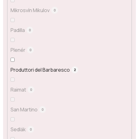
Mikrosvín Mikulov
0
Padilla
0
Plenér
0
Produttori del Barbaresco
2
Raimat
0
San Martino
0
Sedlák
0