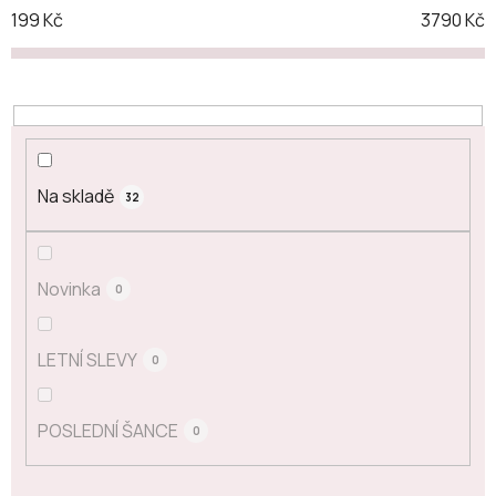
199
Kč
3790
Kč
Na skladě
32
Novinka
0
LETNÍ SLEVY
0
POSLEDNÍ ŠANCE
0