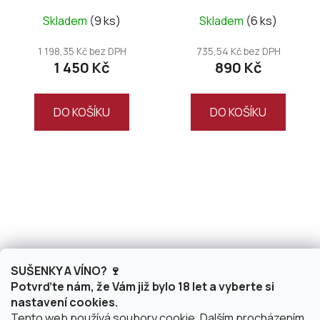
Magnum wooden box
Skladem
(9 ks)
Skladem
(6 ks)
1 198,35 Kč bez DPH
735,54 Kč bez DPH
1 450 Kč
890 Kč
DO KOŠÍKU
DO KOŠÍKU
SUŠENKY A VÍNO? 🍷
Potvrďte nám, že Vám již bylo 18 let a vyberte si
Aurelia Visinescu -
Produttori del
nastavení cookies.
Anima Merlot 2017
Barbaresco -
Tento web používá soubory cookie. Dalším procházením